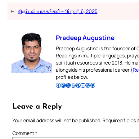
←
திருப்பலி வாசகங்கள் – பிப்ரவரி 6, 2025
Pradeep Augustine
Pradeep Augustine is the founder of C
Readings in multiple languages, praye
spiritual resources since 2013. He ma
alongside his professional career (
Re
profiles below.
Follow Pradeep on Facebook
Follow Pradeep on Instagram
Follow Pradeep on X
Follow Pradeep on LinkedIn
Follow Pradeep on Pinterest
Subscribe to Pradeep’s Youtube Channel
Follow Pradeep on WordPress
Follow Pradeep on GitHub
Leave a Reply
Your email address will not be published.
Required fields
Comment
*