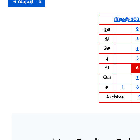
◄ பிப்ரவரி – 5
பிப்ரவரி-202
ஞா
2
தி
3
செ
4
பு
5
வி
6
வெ
7
ச
1
8
Archive