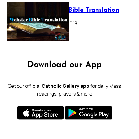
Webster Bible Translation
October 11, 2018
Download our App
Get our official
Catholic Gallery app
for daily Mass
readings, prayers & more