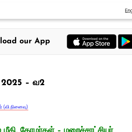
Eng
load our App
6, 2025 – வ2
ர் (வி.நினைவு)
 மீகி, தோழர்கள் – மறைச்சாட்சியர்