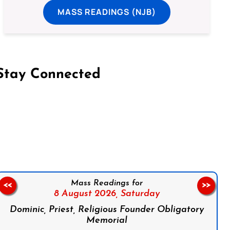
MASS READINGS (NJB)
Stay Connected
on Facebook
Follow us on Instagram
Follow us on X
Subscribe to our YouTube Channel
Follow us on WhatsApp
Mass Readings for
<<
>>
8 August 2026,
Saturday
Dominic, Priest, Religious Founder Obligatory
Memorial