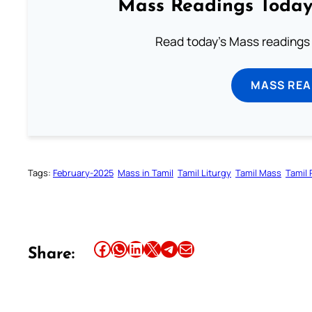
Mass Readings Today
Read today's Mass readings 
MASS REA
Tags:
February-2025
Mass in Tamil
Tamil Liturgy
Tamil Mass
Tamil
Share this article on Facebook
Share this article on WhatsApp
Share this article on LinkedIn
Share this article on X
Share this article on Telegram
Email this Article
Share: