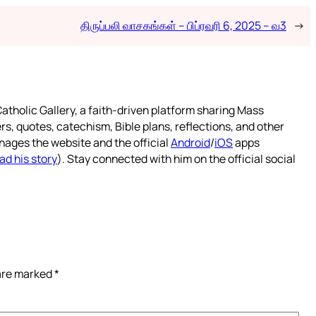
திருப்பலி வாசகங்கள் – பிப்ரவரி 6, 2025 – வ3
→
atholic Gallery, a faith-driven platform sharing Mass
rs, quotes, catechism, Bible plans, reflections, and other
nages the website and the official
Android
/
iOS
apps
ad his story
). Stay connected with him on the official social
 are marked
*