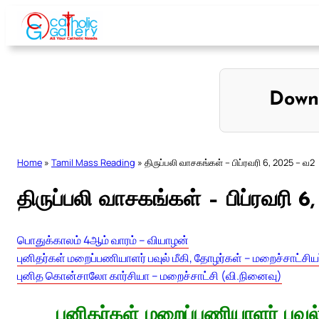
Skip
to
content
Down
Home
»
Tamil Mass Reading
»
திருப்பலி வாசகங்கள் – பிப்ரவரி 6, 2025 – வ2
திருப்பலி வாசகங்கள் – பிப்ரவரி 
பொதுக்காலம் 4ஆம் வாரம் – வியாழன்
புனிதர்கள் மறைப்பணியாளர் பவுல் மீகி, தோழர்கள் – மறைச்சாட்சிய
புனித கொன்சாலோ கார்சியா – மறைச்சாட்சி (வி.நினைவு)
புனிதர்கள் மறைப்பணியாளர் பவுல்