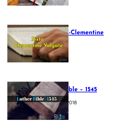
The Sixto-Clementine
Vulgate
July 12, 2025
Luther Bible – 1545
October 17, 2018