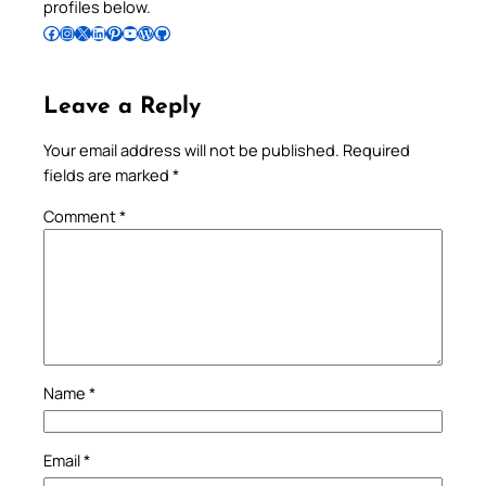
profiles below.
Follow Pradeep on Facebook
Follow Pradeep on Instagram
Follow Pradeep on X
Follow Pradeep on LinkedIn
Follow Pradeep on Pinterest
Subscribe to Pradeep’s Youtube Channel
Follow Pradeep on WordPress
Follow Pradeep on GitHub
Leave a Reply
Your email address will not be published.
Required
fields are marked
*
Comment
*
Name
*
Email
*