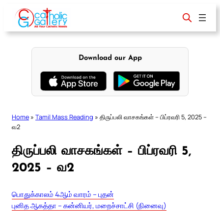
Skip
to
content
Download our App
Home
»
Tamil Mass Reading
»
திருப்பலி வாசகங்கள் – பிப்ரவரி 5, 2025 –
வ2
திருப்பலி வாசகங்கள் – பிப்ரவரி 5,
2025 – வ2
பொதுக்காலம் 4ஆம் வாரம் – புதன்
புனித ஆகத்தா – கன்னியர், மறைச்சாட்சி (நினைவு)