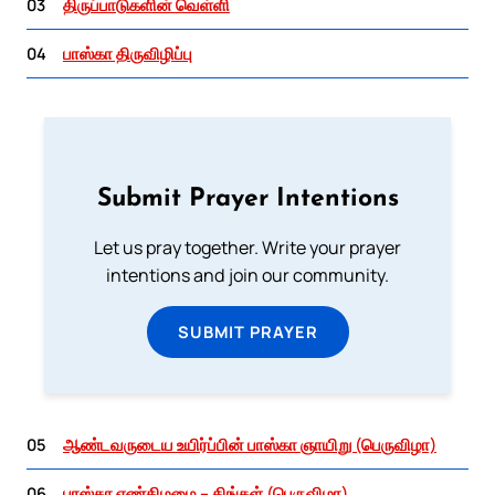
03
திருப்பாடுகளின் வெள்ளி
04
பாஸ்கா திருவிழிப்பு
Submit Prayer Intentions
Let us pray together. Write your prayer
intentions and join our community.
SUBMIT PRAYER
05
ஆண்டவருடைய உயிர்ப்பின் பாஸ்கா ஞாயிறு (பெருவிழா)
06
பாஸ்கா எண்கிழமை – திங்கள் (பெருவிழா)