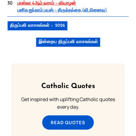
30
பாஸ்கா 4ஆம் வாரம் – வியாழன்
புனித ஐந்தாம் பயஸ் – திருத்தந்தை (வி.நினைவு)
திருப்பலி வாசகங்கள் – 2026
இன்றைய திருப்பலி வாசகங்கள்
Catholic Quotes
Get inspired with uplifting Catholic quotes
every day.
READ QUOTES