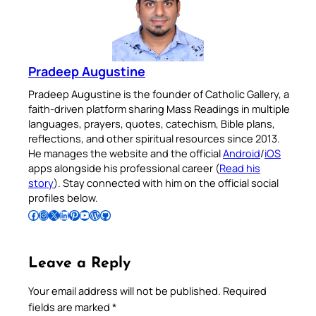
Pradeep Augustine
Pradeep Augustine is the founder of Catholic Gallery, a
faith-driven platform sharing Mass Readings in multiple
languages, prayers, quotes, catechism, Bible plans,
reflections, and other spiritual resources since 2013.
He manages the website and the official
Android
/
iOS
apps alongside his professional career (
Read his
story
). Stay connected with him on the official social
profiles below.
Follow Pradeep on Facebook
Follow Pradeep on Instagram
Follow Pradeep on X
Follow Pradeep on LinkedIn
Follow Pradeep on Pinterest
Subscribe to Pradeep’s Youtube Channel
Follow Pradeep on WordPress
Follow Pradeep on GitHub
Leave a Reply
Your email address will not be published.
Required
fields are marked
*