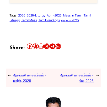
Tags:
2026
2026-Liturgy
April-2026
Mass in Tamil
Tamil
Liturgy
Tamil Mass
Tamil Readings
ஏப்ரல் – 2026
Share this article on Facebook
Share this article on WhatsApp
Share this article on LinkedIn
Share this article on X
Share this article on Telegram
Email this Article
Share:
←
திருப்பலி வாசகங்கள் –
திருப்பலி வாசகங்கள் –
→
மார்ச், 2026
மே, 2026