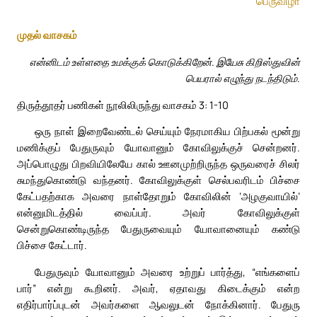
பெருவிழா
முதல் வாசகம்
என்னிடம் உள்ளதை உமக்குக் கொடுக்கிறேன். இயேசு கிறிஸ்துவின்
பெயரால் எழுந்து நடந்திடும்.
திருத்தூதர் பணிகள் நூலிலிருந்து வாசகம் 3: 1-10
ஒரு நாள் இறைவேண்டல் செய்யும் நேரமாகிய பிற்பகல் மூன்று
மணிக்குப் பேதுருவும் யோவானும் கோவிலுக்குச் சென்றனர்.
அப்பொழுது பிறவியிலேயே கால் ஊனமுற்றிருந்த ஒருவரைச் சிலர்
சுமந்துகொண்டு வந்தனர். கோவிலுக்குள் செல்பவரிடம் பிச்சை
கேட்பதற்காக அவரை நாள்தோறும் கோவிலின் ‘அழகுவாயில்’
என்னுமிடத்தில் வைப்பர். அவர் கோவிலுக்குள்
சென்றுகொண்டிருந்த பேதுருவையும் யோவானையும் கண்டு
பிச்சை கேட்டார்.
பேதுருவும் யோவானும் அவரை உற்றுப் பார்த்து, “எங்களைப்
பார்” என்று கூறினர். அவர், ஏதாவது கிடைக்கும் என்ற
எதிர்பார்ப்புடன் அவர்களை ஆவலுடன் நோக்கினார். பேதுரு