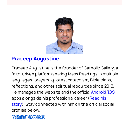
Pradeep Augustine
Pradeep Augustine is the founder of Catholic Gallery, a
faith-driven platform sharing Mass Readings in multiple
languages, prayers, quotes, catechism, Bible plans,
reflections, and other spiritual resources since 2013.
He manages the website and the official
Android
/
iOS
apps alongside his professional career (
Read his
story
). Stay connected with him on the official social
profiles below.
Follow Pradeep on Facebook
Follow Pradeep on Instagram
Follow Pradeep on X
Follow Pradeep on LinkedIn
Follow Pradeep on Pinterest
Subscribe to Pradeep’s Youtube Channel
Follow Pradeep on WordPress
Follow Pradeep on GitHub