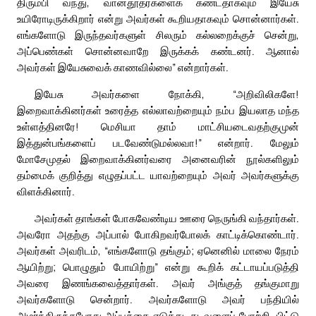
திரும்பி வந்து, வானதூதர்களைக் கண்டதாகவும் இயேசு
உயிரோடிருக்கிறார் என்று அவர்கள் கூறியதாகவும் சொன்னார்கள்.
எங்களோடு இருந்தவர்களுள் சிலரும் கல்லறைக்குச் சென்று,
அப்பெண்கள் சொன்னவாறே இருக்கக் கண்டனர். ஆனால்
அவர்கள் இயேசுவைக் காணவில்லை” என்றார்கள்.
இயேசு அவர்களை நோக்கி, “அறிவிலிகளே!
இறைவாக்கினர்கள் உரைத்த எல்லாவற்றையும் நம்ப இயலாத மந்த
உள்ளத்தினரே! மெசியா தாம் மாட்சியடைவதற்குமுன்
இத்துன்பங்களைப் படவேண்டுமல்லவா!” என்றார். மேலும்
மோசேமுதல் இறைவாக்கினர்வரை அனைவரின் நூல்களிலும்
தம்மைக் குறித்து எழுதப்பட்ட யாவற்றையும் அவர் அவர்களுக்கு
விளக்கினார்.
அவர்கள் தாங்கள் போகவேண்டிய ஊரை நெருங்கி வந்தார்கள்.
அவரோ அதற்கு அப்பால் போகிறவர்போலக் காட்டிக்கொண்டார்.
அவர்கள் அவரிடம், “எங்களோடு தங்கும்; ஏனெனில் மாலை நேரம்
ஆயிற்று; பொழுதும் போயிற்று” என்று கூறிக் கட்டாயப்படுத்தி
அவரை இணங்கவைத்தார்கள். அவர் அங்குத் தங்குமாறு
அவர்களோடு சென்றார். அவர்களோடு அவர் பந்தியில்
அமர்ந்திருந்தபோது அப்பத்தை எடுத்து, கடவுளைப் போற்றி, பிட்டு