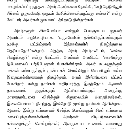
மறைக்கப்பட்டிருந்தன. அவர் அவர்களை நோக்கி, “வழிநெடுகிலும்
நீங்கள் ஒருவரோடு ஒருவர் பேசிக்கொண்டிருப்பது என்ன?” என்று
கேட்டார். அவர்கள் முக வாட்டத்தோடு நின்றார்கள்.
அவர்களுள் கிளயோப்பா என்னும் பெயருடைய ஒருவர்
அவரிடம் மறுமொழியாக, “எருசலேமில் தங்கியிருப்பவர்களுள்
உமக்கு மட்டும்தான் இந்நாள்களில் நிகழ்ந்தவை
தெரியாதோ!”என்றார். அதற்கு அவர் அவர்களிடம், “என்ன
நிகழ்ந்தது?” என்று கேட்டார். அவர்கள் அவரிடம், “நாசரேத்து
இயேசுவைப் பற்றியேதான் பேசுகின்றோம். அவர் கடவுளுக்கும்
மக்கள் எல்லாருக்கும் முன்பாகச் சொல்லிலும் செயலிலும் வல்ல
இறைவாக்கினராகத் திகழ்ந்தார். அவர் இஸ்ரயேலை மீட்கப்
போகிறார் என்று நாங்கள் எதிர்பார்த்து இருந்தோம். ஆனால்
தலைமைக் குருக்களும் ஆட்சியாளர்களும் அவருக்கு
மரணதண்டனை விதித்துச் சிலுவையில் அறைந்தார்கள்.
இவையெல்லாம் நிகழ்ந்து இன்றோடு மூன்று நாள்கள் ஆகின்றன.
ஆனால் இன்று எங்களைச் சேர்ந்த பெண்களுள் சிலர் எங்களை
மலைப்புக்குள்ளாக்கினர்; அவர்கள் விடியற்காலையில்
கல்லறைக்குச் சென்றார்கள்; அவருடைய உடலைக் காணாது