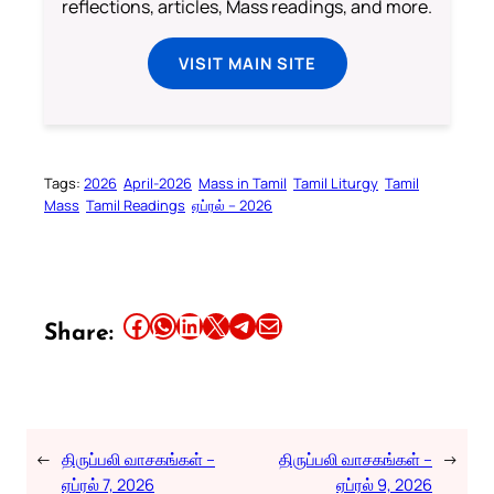
reflections, articles, Mass readings, and more.
VISIT MAIN SITE
Tags:
2026
April-2026
Mass in Tamil
Tamil Liturgy
Tamil
Mass
Tamil Readings
ஏப்ரல் – 2026
Share this article on Facebook
Share this article on WhatsApp
Share this article on LinkedIn
Share this article on X
Share this article on Telegram
Email this Article
Share:
←
திருப்பலி வாசகங்கள் –
திருப்பலி வாசகங்கள் –
→
ஏப்ரல் 7, 2026
ஏப்ரல் 9, 2026