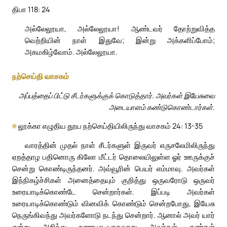
திபா 118: 24
அல்லேலூயா, அல்லேலூயா! ஆண்டவர் தோற்றுவித்த
வெற்றியின் நாள் இதுவே; இன்று அக்களிப்போம்;
அகமகிழ்வோம். அல்லேலூயா.
நற்செய்தி வாசகம்
அப்பத்தைப் பிட்டு சீடர்களுக்குக் கொடுத்தார். அவர்கள் இயேசுவை
அடையாளம் கண்டுகொண்டார்கள்.
✠
லூக்கா எழுதிய தூய நற்செய்தியிலிருந்து வாசகம் 24: 13-35
வாரத்தின் முதல் நாள் சீடர்களுள் இருவர் எருசலேமிலிருந்து
ஏறத்தாழ பதினொரு கிலோ மீட்டர் தொலையிலுள்ள ஓர் ஊருக்குச்
சென்று கொண்டிருந்தனர். அவ்வூரின் பெயர் எம்மாவு. அவர்கள்
இந்நிகழ்ச்சிகள் அனைத்தையும் குறித்து ஒருவரோடு ஒருவர்
உரையாடிக்கொண்டே சென்றார்கள். இப்படி அவர்கள்
உரையாடிக்கொண்டும் வினவிக் கொண்டும் சென்றபோது, இயேசு
நெருங்கிவந்து அவர்களோடு நடந்து சென்றார். ஆனால் அவர் யார்
என்று அறிந்து உணரமுடியாதவாறு அவர்கள் கண்கள்