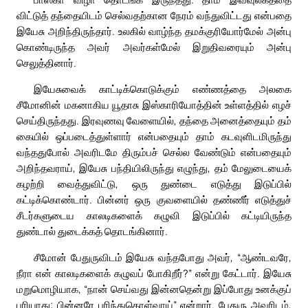
விட்டுத் தந்தையிடம் செல்வதற்கான நேரம் வந்துவிட்டது என்பதை
இயேசு அறிந்திருந்தார். உலகில் வாழ்ந்த தமக்குரியோர்மேல் அன்பு
கொண்டிருந்த அவர் அவர்கள்மேல் இறுதிவரையும் அன்பு
செலுத்தினார்.
இயேசுவைக் காட்டிக்கொடுக்கும் எண்ணத்தை அலகை
சீமோனின் மகனாகிய யூதாசு இஸ்காரியோத்தின் உள்ளத்தில் எழச்
செய்திருந்தது. இரவுணவு வேளையில், தந்தை அனைத்தையும் தம்
கையில் ஒப்படைத்துள்ளார் என்பதையும் தாம் கடவுளிடமிருந்து
வந்ததுபோல் அவரிடமே திரும்பச் செல்ல வேண்டும் என்பதையும்
அறிந்தவராய், இயேசு பந்தியிலிருந்து எழுந்து, தம் மேலுடையைக்
கழற்றி வைத்துவிட்டு, ஒரு துண்டை எடுத்து இடுப்பில்
கட்டிக்கொண்டார். பின்னர் ஒரு குவளையில் தண்ணீர் எடுத்துச்
சீடர்களுடைய காலடிகளைக் கழுவி இடுப்பில் கட்டியிருந்த
துண்டால் துடைக்கத் தொடங்கினார்.
சீமோன் பேதுருவிடம் இயேசு வந்தபோது அவர், “ஆண்டவரே,
நீரா என் காலடிகளைக் கழுவப் போகிறீர்?” என்று கேட்டார். இயேசு
மறுமொழியாக, “நான் செய்வது இன்னதென்று இப்போது உனக்குப்
புரியாது; பின்னரே புரிந்துகொள்வாய்” என்றார். பேதுரு அவரிடம்,