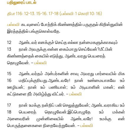
பதிலுரைப் பாடல்
திபா 116: 12-13. 15-16. 17-18 (பல்லவி: 1 கொரி 10: 16)
பல்லவி:
கடவுளைப் போற்றிக் கிண்ணத்தில் பருகுதல் கிறிஸ்துவின்
இரத்தத்தில் பங்குகொள்வதே.
12
ஆண்டவர் எனக்குச் செய்த எல்லா நன்மைகளுக்காகவும்
13
நான் அவருக்கு என்ன கைம்மாறு செய்வேன்?
மீட்பின்
கிண்ணத்தைக் கையில் எடுத்து, ஆண்டவரது பெயரைத்
தொழுவேன். –
பல்லவி
15
ஆண்டவர்தம் அன்பர்களின் சாவு அவரது பார்வையில் மிக
16
மதிப்புக்குரியது.
ஆண்டவரே! நான் உண்மையாகவே உம்
ஊழியன்; நான் உம் பணியாள்; உம் அடியாளின் மகன்; என்
கட்டுகளை நீர் அவிழ்த்து விட்டீர். –
பல்லவி
17
நான் உமக்கு நன்றிப் பலி செலுத்துவேன்; ஆண்டவராகிய உம்
18
பெயரைத் தொழுவேன்;
இப்பொழுதே உம் மக்கள்
அனைவரின் முன்னிலையில் ஆண்டவரே! உமக்கு என்
பொருத்தனைகளை நிறைவேற்றுவேன். –
பல்லவி