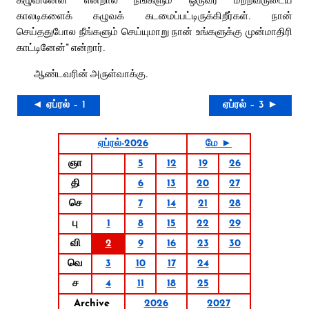
காலடிகளைக் கழுவக் கடமைப்பட்டிருக்கிறீர்கள். நான்
செய்ததுபோல நீங்களும் செய்யுமாறு நான் உங்களுக்கு முன்மாதிரி
காட்டினேன்” என்றார்.
ஆண்டவரின் அருள்வாக்கு.
◄ ஏப்ரல் – 1
ஏப்ரல் – 3 ►
ஏப்ரல்-2026
மே ►
ஞா
5
12
19
26
தி
6
13
20
27
செ
7
14
21
28
பு
1
8
15
22
29
வி
2
9
16
23
30
வெ
3
10
17
24
ச
4
11
18
25
Archive
2026
2027