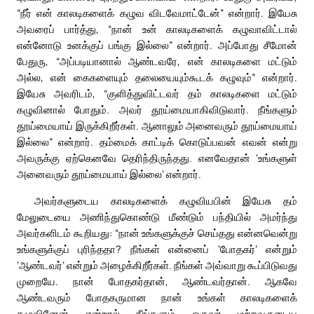
“நீர் என் காலடிகளைக் கழுவ விடவேமாட்டேன்” என்றார். இயேசு
அவரைப் பார்த்து, “நான் உன் காலடிகளைக் கழுவாவிட்டால்
என்னோடு உனக்குப் பங்கு இல்லை” என்றார். அப்போது சீமோன்
பேதுரு, “அப்படியானால் ஆண்டவரே, என் காலடிகளை மட்டும்
அல்ல, என் கைகளையும் தலையையும்கூடக் கழுவும்” என்றார்.
இயேசு அவரிடம், “குளித்துவிட்டவர் தம் காலடிகளை மட்டும்
கழுவினால் போதும். அவர் தூய்மையாகிவிடுவார். நீங்களும்
தூய்மையாய் இருக்கிறீர்கள். ஆனாலும் அனைவரும் தூய்மையாய்
இல்லை” என்றார். தம்மைக் காட்டிக் கொடுப்பவன் எவன் என்று
அவருக்கு ஏற்கெனவே தெரிந்திருந்தது. எனவேதான் ‘உங்களுள்
அனைவரும் தூய்மையாய் இல்லை’ என்றார்.
அவர்களுடைய காலடிகளைக் கழுவியபின் இயேசு தம்
மேலுடையை அணிந்துகொண்டு மீண்டும் பந்தியில் அமர்ந்து
அவர்களிடம் கூறியது: “நான் உங்களுக்குச் செய்தது என்னவென்று
உங்களுக்குப் புரிந்ததா? நீங்கள் என்னைப் ‘போதகர்’ என்றும்
‘ஆண்டவர்’ என்றும் அழைக்கிறீர்கள். நீங்கள் அவ்வாறு கூப்பிடுவது
முறையே. நான் போதகர்தான், ஆண்டவர்தான். ஆகவே
ஆண்டவரும் போதகருமான நான் உங்கள் காலடிகளைக்
கழுவினேன் என்றால் நீங்களும் ஒருவர் மற்றவருடைய