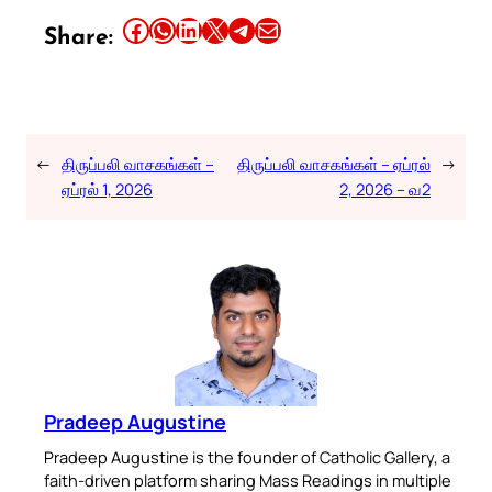
Share this article on Facebook
Share this article on WhatsApp
Share this article on LinkedIn
Share this article on X
Share this article on Telegram
Email this Article
Share:
←
திருப்பலி வாசகங்கள் –
திருப்பலி வாசகங்கள் – ஏப்ரல்
→
ஏப்ரல் 1, 2026
2, 2026 – வ2
Pradeep Augustine
Pradeep Augustine is the founder of Catholic Gallery, a
faith-driven platform sharing Mass Readings in multiple