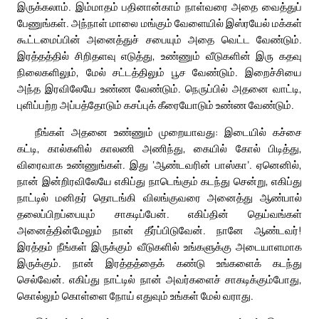
இருக்கலாம். இம்மாதம் பதினான்காம் நாள்வரை அதை வைத்துப்
பேணுங்கள். அந்நாள் மாலை மங்கும் வேளையில் இஸ்ரயேல் மக்கள்
கூட்டமைப்பின் அனைத்துச் சபையும் அதை வெட்ட வேண்டும்.
இரத்தத்தில் சிறிதளவு எடுத்து, உண்ணும் வீடுகளின் இரு கதவு
நிலைகளிலும், மேல் சட்டத்திலும் பூச வேண்டும். இறைச்சியை
அந்த இரவிலேயே உண்ண வேண்டும். நெருப்பில் அதனை வாட்டி,
புளிப்பற்ற அப்பத்தோடும் கசப்புக் கீரையோடும் உண்ண வேண்டும்.
நீங்கள் அதனை உண்ணும் முறையாவது: இடையில் கச்சை
கட்டி, கால்களில் காலணி அணிந்து, கையில் கோல் பிடித்து,
விரைவாக உண்ணுங்கள். இது ‘ஆண்டவரின் பாஸ்கா’. ஏனெனில்,
நான் இன்றிரவிலேயே எகிப்து நாடெங்கும் கடந்து சென்று, எகிப்து
நாட்டில் மனிதர் தொடங்கி விலங்குவரை அனைத்து ஆண்பால்
தலைப்பிறப்பையும் சாகடிப்பேன். எகிப்தின் தெய்வங்கள்
அனைத்தின்மேலும் நான் தீர்ப்பிடுவேன். நானே ஆண்டவர்!
இரத்தம் நீங்கள் இருக்கும் வீடுகளில் உங்களுக்கு அடையாளமாக
இருக்கும். நான் இரத்தத்தைக் கண்டு உங்களைக் கடந்து
செல்வேன். எகிப்து நாட்டில் நான் அவர்களைச் சாகடிக்கும்போது,
கொல்லும் கொள்ளை நோய் எதுவும் உங்கள் மேல் வராது.