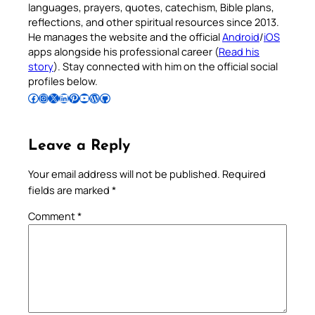
languages, prayers, quotes, catechism, Bible plans,
reflections, and other spiritual resources since 2013.
He manages the website and the official
Android
/
iOS
apps alongside his professional career (
Read his
story
). Stay connected with him on the official social
profiles below.
Follow Pradeep on Facebook
Follow Pradeep on Instagram
Follow Pradeep on X
Follow Pradeep on LinkedIn
Follow Pradeep on Pinterest
Subscribe to Pradeep’s Youtube Channel
Follow Pradeep on WordPress
Follow Pradeep on GitHub
Leave a Reply
Your email address will not be published.
Required
fields are marked
*
Comment
*