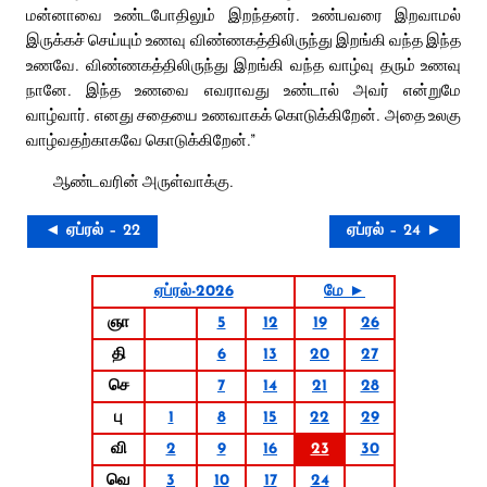
மன்னாவை உண்டபோதிலும் இறந்தனர். உண்பவரை இறவாமல்
இருக்கச் செய்யும் உணவு விண்ணகத்திலிருந்து இறங்கி வந்த இந்த
உணவே. விண்ணகத்திலிருந்து இறங்கி வந்த வாழ்வு தரும் உணவு
நானே. இந்த உணவை எவராவது உண்டால் அவர் என்றுமே
வாழ்வார். எனது சதையை உணவாகக் கொடுக்கிறேன். அதை உலகு
வாழ்வதற்காகவே கொடுக்கிறேன்.”
ஆண்டவரின் அருள்வாக்கு.
◄ ஏப்ரல் – 22
ஏப்ரல் – 24 ►
ஏப்ரல்-2026
மே ►
ஞா
5
12
19
26
தி
6
13
20
27
செ
7
14
21
28
பு
1
8
15
22
29
வி
2
9
16
23
30
வெ
3
10
17
24