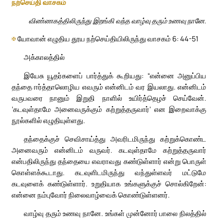
நற்செய்தி வாசகம்
விண்ணகத்திலிருந்து இறங்கி வந்த வாழ்வு தரும் உணவு நானே.
✠
யோவான் எழுதிய தூய நற்செய்தியிலிருந்து வாசகம் 6: 44-51
அக்காலத்தில்
இயேசு யூதர்களைப் பார்த்துக் கூறியது: “என்னை அனுப்பிய
தந்தை ஈர்த்தாலொழிய எவரும் என்னிடம் வர இயலாது. என்னிடம்
வருபவரை நானும் இறுதி நாளில் உயிர்த்தெழச் செய்வேன்.
‘கடவுள்தாமே அனைவருக்கும் கற்றுத்தருவார்’ என இறைவாக்கு
நூல்களில் எழுதியுள்ளது.
தந்தைக்குச் செவிசாய்த்து அவரிடமிருந்து கற்றுக்கொண்ட
அனைவரும் என்னிடம் வருவர். கடவுள்தாமே கற்றுத்தருவார்
என்பதிலிருந்து தந்தையை எவராவது கண்டுள்ளார் என்று பொருள்
கொள்ளக்கூடாது. கடவுளிடமிருந்து வந்துள்ளவர் மட்டுமே
கடவுளைக் கண்டுள்ளார். உறுதியாக உங்களுக்குச் சொல்கிறேன்:
என்னை நம்புவோர் நிலைவாழ்வைக் கொண்டுள்ளனர்.
வாழ்வு தரும் உணவு நானே. உங்கள் முன்னோர் பாலை நிலத்தில்