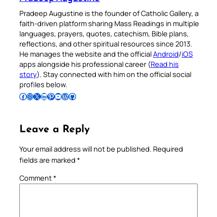
Pradeep Augustine is the founder of Catholic Gallery, a
faith-driven platform sharing Mass Readings in multiple
languages, prayers, quotes, catechism, Bible plans,
reflections, and other spiritual resources since 2013.
He manages the website and the official
Android
/
iOS
apps alongside his professional career (
Read his
story
). Stay connected with him on the official social
profiles below.
Follow Pradeep on Facebook
Follow Pradeep on Instagram
Follow Pradeep on X
Follow Pradeep on LinkedIn
Follow Pradeep on Pinterest
Subscribe to Pradeep’s Youtube Channel
Follow Pradeep on WordPress
Follow Pradeep on GitHub
Leave a Reply
Your email address will not be published.
Required
fields are marked
*
Comment
*