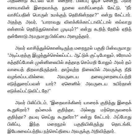
அதனோடு கூடவே போ” என்றார். பிலிப்பு ஓடிச் சென்று, அவர்
எசாயாவின் இறைவாக்கு நூலை வாசிப்பதைக் கேட்டு, “நீர்
வாசிப்பதின் பொருள் உமக்குத் தெரிகின்றதா?” என்று கேட்டார்.
அதற்கு அவர், “யாராவது விளக்கிக்காட்டாவிட்டால் எவ்வாறு
என்னால் தெரிந்துகொள்ள முடியும்?” என்று கூறித் தேரில் ஏறித்
தன்னோடு அமருமாறு பிலிப்பை அழைத்தார்.
அவர் வாசித்துக்கொண்டிருந்த மறைநூல் பகுதி பின்வருமாறு:
“அடிப்பதற்கு இழுத்துச்செல்லப்பட்ட ஆட்டுக் குட்டிபோலும், உரோமம்
கத்தரிப்போன் முன்னிலையில் கத்தாத செம்மறி போலும் அவர் தம்
வாயைத் திறவாதிருந்தார். தாழ்வுற்ற நிலையில் அவருக்கு நீதி
வழங்கப்படவில்லை. அவருடைய தலைமுறையைப்பற்றி
எடுத்துரைப்பவன் யார்? ஏனெனில் அவருடைய உயிர்தான்
எடுக்கப்பட்டுவிட்டதே!”
அவர் பிலிப்பிடம், “இறைவாக்கினர் யாரைக் குறித்து இதைக்
கூறுகிறார்? தம்மைக் குறித்தா, அல்லது மற்றொருவரைக்
குறித்தா? தயவு செய்து கூறுவீரா?” என்று கேட்டார். அப்போது
பிலிப்பு, இந்த மறைநூல் பகுதியிலிருந்து தொடங்கி,
இயேசுவைப்பற்றிய நற்செய்தியை அவருக்கு அறிவித்தார்.