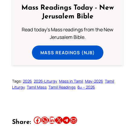
Mass Readings Today - New
Jerusalem Bible
Read today's Mass readings from the New
Jerusalem Bible.
MASS READINGS (NJB)
Tags:
2026
2026-Liturgy
Mass in Tamil
May-2026
Tamil
Liturgy
Tamil Mass
Tamil Readings
மே – 2026
Share this article on Facebook
Share this article on WhatsApp
Share this article on LinkedIn
Share this article on X
Share this article on Telegram
Email this Article
Share: