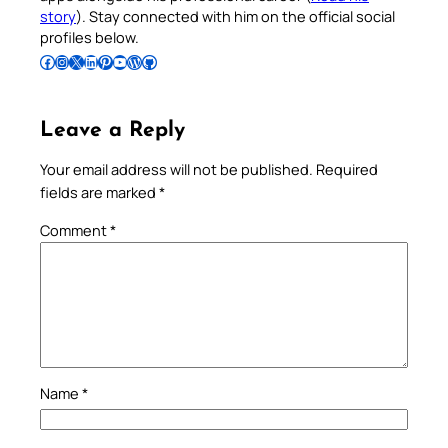
story
). Stay connected with him on the official social
profiles below.
Follow Pradeep on Facebook
Follow Pradeep on Instagram
Follow Pradeep on X
Follow Pradeep on LinkedIn
Follow Pradeep on Pinterest
Subscribe to Pradeep’s Youtube Channel
Follow Pradeep on WordPress
Follow Pradeep on GitHub
Leave a Reply
Your email address will not be published.
Required
fields are marked
*
Comment
*
Name
*