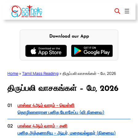
Skip
to
content
Download our App
Home
»
Tamil Mass Reading
»
திருப்பலி வாசகங்கள் – மே, 2026
திருப்பலி வாசகங்கள் – மே, 2026
01
பாஸ்கா 4ஆம் வாரம் – வெள்ளி
தொழிலாளரான புனித யோசேப்பு (வி.நினைவு)
02
பாஸ்கா 4ஆம் வாரம் – சனி
புனித அத்தனாசியு – ஆயர், மறைவல்லுநர் (நினைவு)