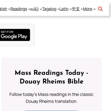
lish
Readings
தமிழ்
Tagalog
Latin
中文
More
Mass Readings Today -
Douay Rheims Bible
Follow today's Mass readings in the classic
Douay Rheims translation.