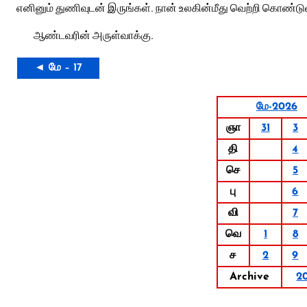
எனினும் துணிவுடன் இருங்கள். நான் உலகின்மீது வெற்றி கொண்டுவி
ஆண்டவரின் அருள்வாக்கு.
◄ மே – 17
மே-2026
ஞா
31
3
தி
4
செ
5
பு
6
வி
7
வெ
1
8
ச
2
9
Archive
2