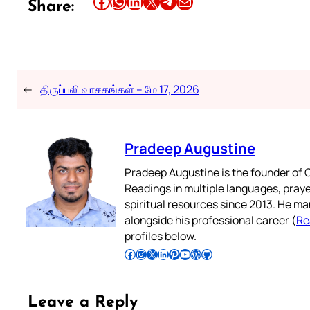
Share this article on Facebook
Share this article on WhatsApp
Share this article on LinkedIn
Share this article on X
Share this article on Telegram
Email this Article
Share:
←
திருப்பலி வாசகங்கள் – மே 17, 2026
Pradeep Augustine
Pradeep Augustine is the founder of C
Readings in multiple languages, praye
spiritual resources since 2013. He ma
alongside his professional career (
Re
profiles below.
Follow Pradeep on Facebook
Follow Pradeep on Instagram
Follow Pradeep on X
Follow Pradeep on LinkedIn
Follow Pradeep on Pinterest
Subscribe to Pradeep’s Youtube Channel
Follow Pradeep on WordPress
Follow Pradeep on GitHub
Leave a Reply