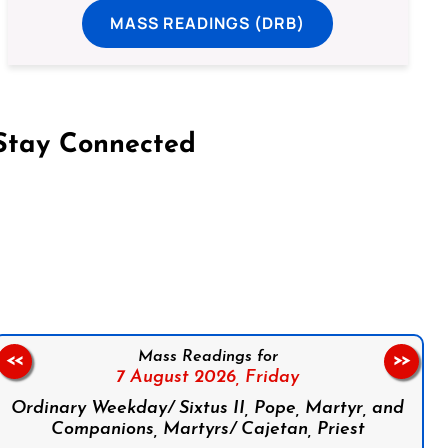
MASS READINGS (DRB)
Stay Connected
on Facebook
Follow us on Instagram
Follow us on X
Subscribe to our YouTube Channel
Follow us on WhatsApp
Mass Readings for
<<
>>
7 August 2026,
Friday
Ordinary Weekday/ Sixtus II, Pope, Martyr, and
Companions, Martyrs/ Cajetan, Priest