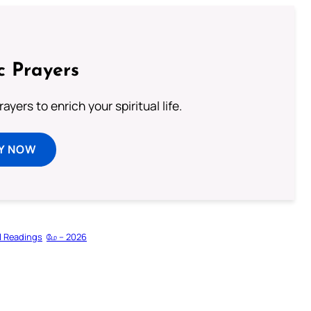
c Prayers
ayers to enrich your spiritual life.
Y NOW
l Readings
மே – 2026