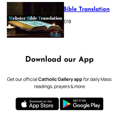
Webster Bible Translation
October 11, 2018
Download our App
Get our official
Catholic Gallery app
for daily Mass
readings, prayers & more