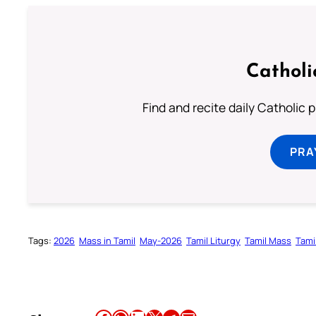
Catholi
Find and recite daily Catholic pr
PRA
Tags:
2026
Mass in Tamil
May-2026
Tamil Liturgy
Tamil Mass
Tami