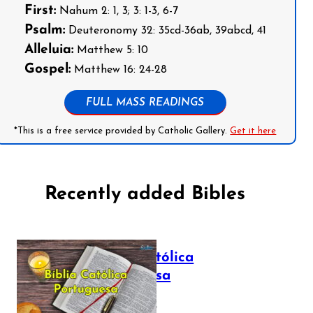
First:
Nahum 2: 1, 3; 3: 1-3, 6-7
Psalm:
Deuteronomy 32: 35cd-36ab, 39abcd, 41
Alleluia:
Matthew 5: 10
Gospel:
Matthew 16: 24-28
FULL MASS READINGS
*This is a free service provided by Catholic Gallery.
Get it here
Recently added Bibles
Bíblia Católica
Portuguesa
July 16, 2025