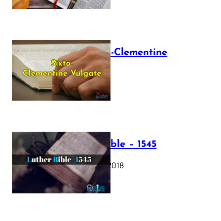
The Sixto-Clementine
Vulgate
July 12, 2025
Luther Bible – 1545
October 17, 2018