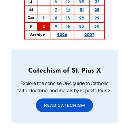
பு
6
13
20
27
வி
7
14
21
28
வெ
1
8
15
22
29
ச
2
9
16
23
30
Archive
2026
2027
Catechism of St. Pius X
Explore the concise Q&A guide to Catholic
faith, doctrine, and morals by Pope St. Pius X.
READ CATECHISM