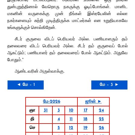
துன்புறுத்தினால் வேறொரு நகருக்கு ஓடிப்போங்கள். மானிட
மகனின் வருகைக்கு முன் நீங்கள் இஸ்ரயேலின் எல்லா
நகர்களையும் சுற்றி முடித்திருக்க மாட்டீர்கள் என உறுதியாகவே
உங்களுக்குச் சொல்கிறேன்.
சீடர் குருவை விடப் பெரியவர் அல்ல. பணியாளரும் தம்
தலைவரை விடப் பெரியவர் அல்ல. சீடர் தம் குருவைப் போல்
ஆகட்டும்; பணியாளர் தம் தலைவரைப் போல் ஆகட்டும். அதுவே
போதும்.”
ஆண்டவரின் அருள்வாக்கு.
◄ மே – 1
மே – 3 ►
மே-2026
ஜூன் ►
ஞா
31
3
10
17
24
தி
4
11
18
25
செ
5
12
19
26