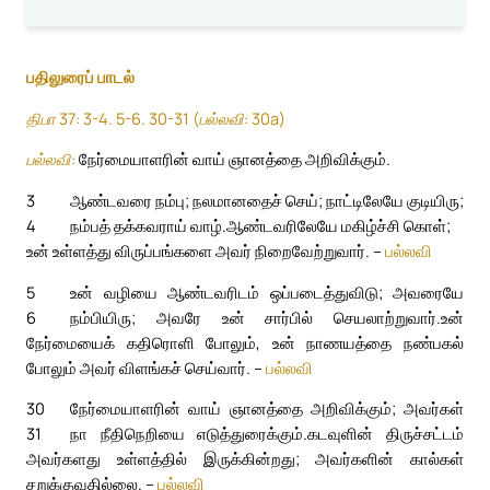
பதிலுரைப் பாடல்
திபா 37: 3-4. 5-6. 30-31 (பல்லவி: 30a)
பல்லவி:
நேர்மையாளரின் வாய் ஞானத்தை அறிவிக்கும்.
3
ஆண்டவரை நம்பு; நலமானதைச் செய்; நாட்டிலேயே குடியிரு;
4
நம்பத் தக்கவராய் வாழ்.
ஆண்டவரிலேயே மகிழ்ச்சி கொள்;
உன் உள்ளத்து விருப்பங்களை அவர் நிறைவேற்றுவார். –
பல்லவி
5
உன் வழியை ஆண்டவரிடம் ஒப்படைத்துவிடு; அவரையே
6
நம்பியிரு; அவரே உன் சார்பில் செயலாற்றுவார்.
உன்
நேர்மையைக் கதிரொளி போலும், உன் நாணயத்தை நண்பகல்
போலும் அவர் விளங்கச் செய்வார். –
பல்லவி
30
நேர்மையாளரின் வாய் ஞானத்தை அறிவிக்கும்; அவர்கள்
31
நா நீதிநெறியை எடுத்துரைக்கும்.
கடவுளின் திருச்சட்டம்
அவர்களது உள்ளத்தில் இருக்கின்றது; அவர்களின் கால்கள்
சறுக்குவதில்லை. –
பல்லவி