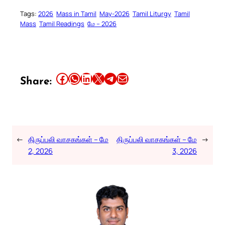
Tags:
2026
Mass in Tamil
May-2026
Tamil Liturgy
Tamil
Mass
Tamil Readings
மே – 2026
Share this article on Facebook
Share this article on WhatsApp
Share this article on LinkedIn
Share this article on X
Share this article on Telegram
Email this Article
Share:
←
திருப்பலி வாசகங்கள் – மே
திருப்பலி வாசகங்கள் – மே
→
2, 2026
3, 2026