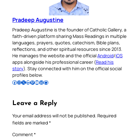
Pradeep Augustine
Pradeep Augustine is the founder of Catholic Gallery, a
faith-driven platform sharing Mass Readings in multiple
languages, prayers, quotes, catechism, Bible plans,
reflections, and other spiritual resources since 2013.
He manages the website and the official
Android
/
iOS
apps alongside his professional career (
Read his
story
). Stay connected with him on the official social
profiles below.
Follow Pradeep on Facebook
Follow Pradeep on Instagram
Follow Pradeep on X
Follow Pradeep on LinkedIn
Follow Pradeep on Pinterest
Subscribe to Pradeep’s Youtube Channel
Follow Pradeep on WordPress
Follow Pradeep on GitHub
Leave a Reply
Your email address will not be published.
Required
fields are marked
*
Comment
*