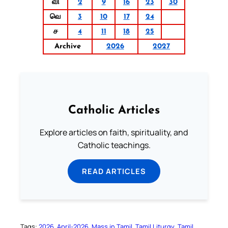
வி
2
9
16
23
30
வெ
3
10
17
24
ச
4
11
18
25
Archive
2026
2027
Catholic Articles
Explore articles on faith, spirituality, and
Catholic teachings.
READ ARTICLES
Tags:
2026
April-2026
Mass in Tamil
Tamil Liturgy
Tamil