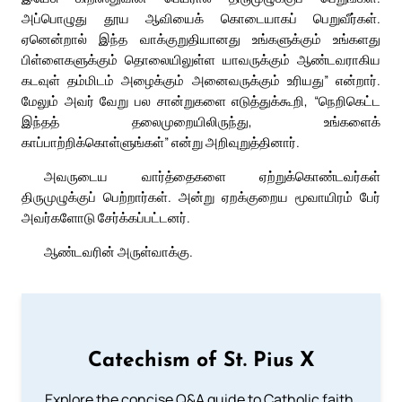
அப்பொழுது தூய ஆவியைக் கொடையாகப் பெறுவீர்கள்.
ஏனென்றால் இந்த வாக்குறுதியானது உங்களுக்கும் உங்களது
பிள்ளைகளுக்கும் தொலையிலுள்ள யாவருக்கும் ஆண்டவராகிய
கடவுள் தம்மிடம் அழைக்கும் அனைவருக்கும் உரியது” என்றார்.
மேலும் அவர் வேறு பல சான்றுகளை எடுத்துக்கூறி, “நெறிகெட்ட
இந்தத் தலைமுறையிலிருந்து, உங்களைக்
காப்பாற்றிக்கொள்ளுங்கள்” என்று அறிவுறுத்தினார்.
அவருடைய வார்த்தைகளை ஏற்றுக்கொண்டவர்கள்
திருமுழுக்குப் பெற்றார்கள். அன்று ஏறக்குறைய மூவாயிரம் பேர்
அவர்களோடு சேர்க்கப்பட்டனர்.
ஆண்டவரின் அருள்வாக்கு.
Catechism of St. Pius X
Explore the concise Q&A guide to Catholic faith,