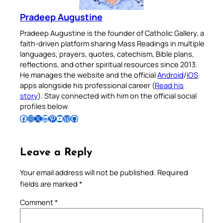
Pradeep Augustine
Pradeep Augustine is the founder of Catholic Gallery, a
faith-driven platform sharing Mass Readings in multiple
languages, prayers, quotes, catechism, Bible plans,
reflections, and other spiritual resources since 2013.
He manages the website and the official
Android
/
iOS
apps alongside his professional career (
Read his
story
). Stay connected with him on the official social
profiles below.
Follow Pradeep on Facebook
Follow Pradeep on Instagram
Follow Pradeep on X
Follow Pradeep on LinkedIn
Follow Pradeep on Pinterest
Subscribe to Pradeep’s Youtube Channel
Follow Pradeep on WordPress
Follow Pradeep on GitHub
Leave a Reply
Your email address will not be published.
Required
fields are marked
*
Comment
*