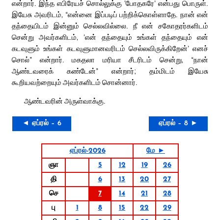
என்றார். இந்த எபிரேயச் சொல்லுக்கு ‘போதகரே’ என்பது பொருள்.
இயேசு அவரிடம், “என்னை இப்படிப் பற்றிக்கொள்ளாதே. நான் என்
தந்தையிடம் இன்னும் செல்லவில்லை. நீ என் சகோதரர்களிடம்
சென்று அவர்களிடம், ‘என் தந்தையும் உங்கள் தந்தையும் என்
கடவுளும் உங்கள் கடவுளுமானவரிடம் செல்லவிருக்கிறேன்’ எனச்
சொல்” என்றார். மகதலா மரியா சீடரிடம் சென்று, “நான்
ஆண்டவரைக் கண்டேன்” என்றார்; தம்மிடம் இயேசு
கூறியவற்றையும் அவர்களிடம் சொன்னார்.
ஆண்டவரின் அருள்வாக்கு.
◄ ஏப்ரல் – 6
ஏப்ரல் – 8 ►
ஏப்ரல்-2026
மே ►
ஞா
5
12
19
26
தி
6
13
20
27
செ
7
14
21
28
பு
1
8
15
22
29