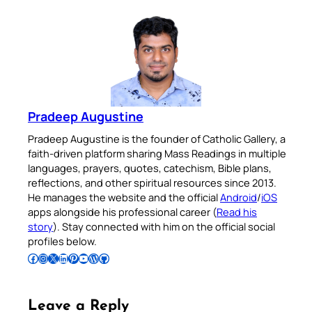
Available on:
No Thanks
Pradeep Augustine
Pradeep Augustine is the founder of Catholic Gallery, a
faith-driven platform sharing Mass Readings in multiple
languages, prayers, quotes, catechism, Bible plans,
reflections, and other spiritual resources since 2013.
He manages the website and the official
Android
/
iOS
apps alongside his professional career (
Read his
story
). Stay connected with him on the official social
profiles below.
Follow Pradeep on Facebook
Follow Pradeep on Instagram
Follow Pradeep on X
Follow Pradeep on LinkedIn
Follow Pradeep on Pinterest
Subscribe to Pradeep’s Youtube Channel
Follow Pradeep on WordPress
Follow Pradeep on GitHub
Leave a Reply