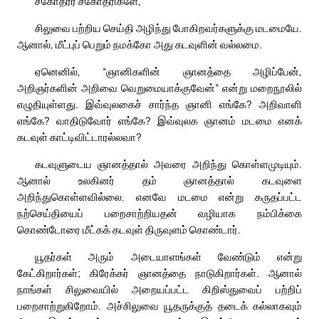
சகோதரர் சகோதரிகளே,
சிலுவை பற்றிய செய்தி அழிந்து போகிறவர்களுக்கு மடமையே.
ஆனால், மீட்புப் பெறும் நமக்கோ அது கடவுளின் வல்லமை.
ஏனெனில், “ஞானிகளின் ஞானத்தை அழிப்பேன்,
அறிஞர்களின் அறிவை வெறுமையாக்குவேன்” என்று மறைநூலில்
எழுதியுள்ளது. இவ்வுலகைச் சார்ந்த ஞானி எங்கே? அறிவாளி
எங்கே? வாதிடுவோர் எங்கே? இவ்வுலக ஞானம் மடமை எனக்
கடவுள் காட்டிவிட்டாரல்லவா?
கடவுளுடைய ஞானத்தால் அவரை அறிந்து கொள்ளமுடியும்.
ஆனால் உலகினர் தம் ஞானத்தால் கடவுளை
அறிந்துகொள்ளவில்லை. எனவே மடமை என்று கருதப்பட்ட
நற்செய்தியைப் பறைசாற்றியதன் வழியாக நம்பிக்கை
கொண்டோரை மீட்கக் கடவுள் திருவுளம் கொண்டார்.
யூதர்கள் அரும் அடையாளங்கள் வேண்டும் என்று
கேட்கிறார்கள்; கிரேக்கர் ஞானத்தை நாடுகிறார்கள். ஆனால்
நாங்கள் சிலுவையில் அறையப்பட்ட கிறிஸ்துவைப் பற்றிப்
பறைசாற்றுகிறோம். அச்சிலுவை யூதருக்குத் தடைக் கல்லாகவும்