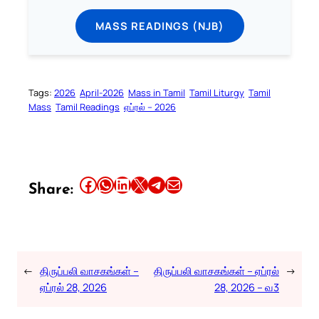
MASS READINGS (NJB)
Tags:
2026
April-2026
Mass in Tamil
Tamil Liturgy
Tamil
Mass
Tamil Readings
ஏப்ரல் – 2026
Your Faith. Your Way.
Share this article on Facebook
Share this article on WhatsApp
Share this article on LinkedIn
Share this article on X
Share this article on Telegram
Email this Article
Share:
Download the Catholic
Gallery app for offline Mass
readings, daily prayers, and
audio Bible — all in one
←
திருப்பலி வாசகங்கள் –
திருப்பலி வாசகங்கள் – ஏப்ரல்
→
place.
ஏப்ரல் 28, 2026
28, 2026 – வ3