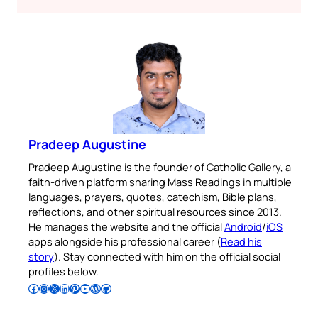
Pradeep Augustine
Pradeep Augustine is the founder of Catholic Gallery, a
faith-driven platform sharing Mass Readings in multiple
languages, prayers, quotes, catechism, Bible plans,
reflections, and other spiritual resources since 2013.
He manages the website and the official
Android
/
iOS
apps alongside his professional career (
Read his
story
). Stay connected with him on the official social
profiles below.
Follow Pradeep on Facebook
Follow Pradeep on Instagram
Follow Pradeep on X
Follow Pradeep on LinkedIn
Follow Pradeep on Pinterest
Subscribe to Pradeep’s Youtube Channel
Follow Pradeep on WordPress
Follow Pradeep on GitHub