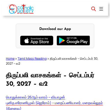
Skip
to
content
Download our App
Home
»
Tamil Mass Reading
»
திருப்பலி வாசகங்கள் – செப்டம்பர் 30,
2027 – வ2
திருப்பலி வாசகங்கள் – செப்டம்பர்
30, 2027 – வ2
பொதுக்காலம் 26ஆம் வாரம் – வியாழன்
புனித எரோணிமுஸ் (ஜெரோம்) – மறைப்பணியாளர், மறைவல்லுநர்
(நினைவு)