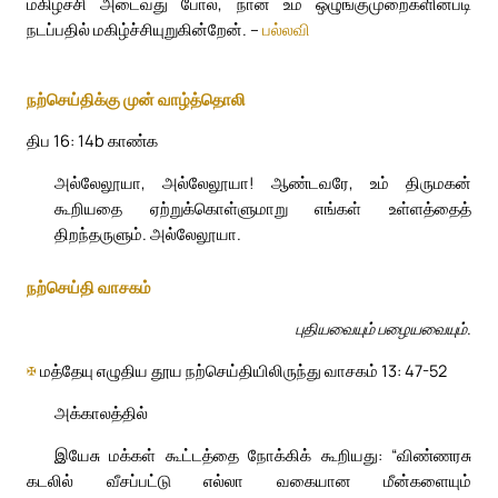
மகிழ்ச்சி அடைவது போல், நான் உம் ஒழுங்குமுறைகளின்படி
நடப்பதில் மகிழ்ச்சியுறுகின்றேன். –
பல்லவி
நற்செய்திக்கு முன் வாழ்த்தொலி
திப 16: 14b காண்க
அல்லேலூயா, அல்லேலூயா! ஆண்டவரே, உம் திருமகன்
கூறியதை ஏற்றுக்கொள்ளுமாறு எங்கள் உள்ளத்தைத்
திறந்தருளும். அல்லேலூயா.
நற்செய்தி வாசகம்
புதியவையும் பழையவையும்.
✠
மத்தேயு எழுதிய தூய நற்செய்தியிலிருந்து வாசகம் 13: 47-52
அக்காலத்தில்
இயேசு மக்கள் கூட்டத்தை நோக்கிக் கூறியது: “விண்ணரசு
கடலில் வீசப்பட்டு எல்லா வகையான மீன்களையும்