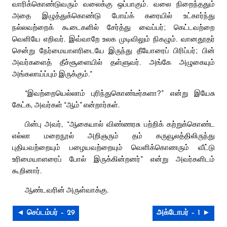
வாரிக்கொண்டுவரும் வலைக்கு ஒப்பாகும். வலை நிறைந்ததும்
அதை இழுத்துக்கொண்டு போய்க் கரையில் உட்கார்ந்து
நல்லவற்றைக் கூடைகளில் சேர்த்து வைப்பர்; கெட்டவற்றை
வெளியே எறிவர். இவ்வாறே உலக முடிவிலும் நிகழும். வானதூதர்
சென்று நேர்மையாளரிடையே இருந்து தீயோரைப் பிரிப்பர்; பின்
அவர்களைத் தீச்சூளையில் தள்ளுவர். அங்கே அழுகையும்
அங்கலாய்ப்பும் இருக்கும்.”
“இவற்றையெல்லாம் புரிந்துகொண்டீர்களா?” என்று இயேசு
கேட்க, அவர்கள் “ஆம்” என்றார்கள்.
பின்பு அவர், “ஆகையால் விண்ணரசு பற்றிக் கற்றுக்கொண்ட
எல்லா மறைநூல் அறிஞரும் தம் கருவூலத்திலிருந்து
புதியவற்றையும் பழையவற்றையும் வெளிக்கொணரும் வீட்டு
உரிமையாளரைப் போல் இருக்கின்றனர்” என்று அவர்களிடம்
கூறினார்.
ஆண்டவரின் அருள்வாக்கு.
◄ செப்டம்பர் – 29
அக்டோபர் – 1 ►