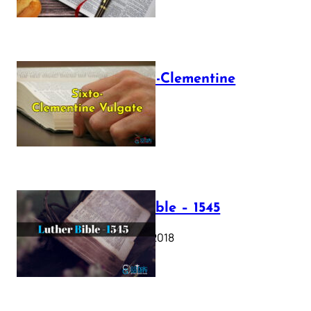
The Sixto-Clementine
Vulgate
July 12, 2025
Luther Bible – 1545
October 17, 2018