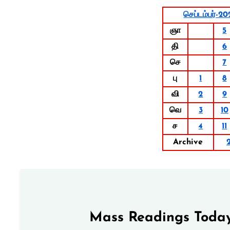
செப்டம்பர்-20
ஞா
5
தி
6
செ
7
பு
1
8
வி
2
9
வெ
3
10
ச
4
11
Archive
Mass Readings Today