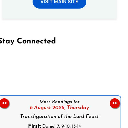
VISIT MAIN SITE
Stay Connected
on Facebook
Follow us on Instagram
Follow us on X
Subscribe to our YouTube Channel
Follow us on WhatsApp
Mass Readings for
<<
>>
6 August 2026,
Thursday
Transfiguration of the Lord Feast
First:
Daniel 7: 9-10, 13-14