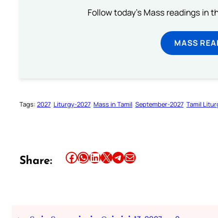
Follow today's Mass readings in t
MASS REA
Tags:
2027
Liturgy-2027
Mass in Tamil
September-2027
Tamil Litu
Share this article on Facebook
Share this article on WhatsApp
Share this article on LinkedIn
Share this article on X
Share this article on Telegram
Email this Article
Share: