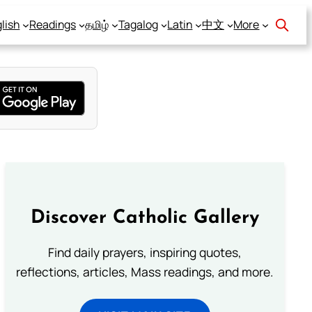
lish
Readings
தமிழ்
Tagalog
Latin
中文
More
Discover Catholic Gallery
Find daily prayers, inspiring quotes,
reflections, articles, Mass readings, and more.