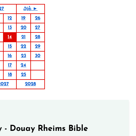
27
அக் ►
12
19
26
13
20
27
14
21
28
15
22
29
16
23
30
17
24
18
25
2027
2028
 - Douay Rheims Bible