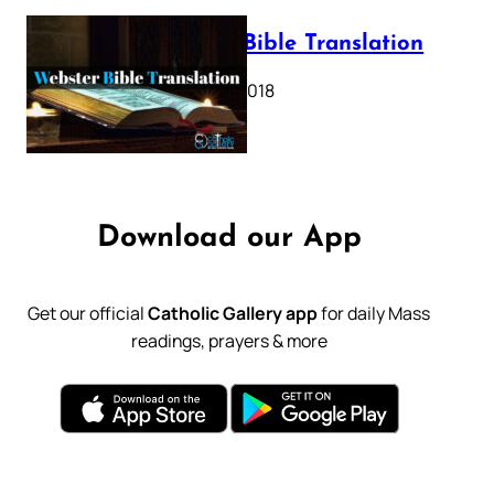
Webster Bible Translation
October 11, 2018
Download our App
Get our official
Catholic Gallery app
for daily Mass
readings, prayers & more