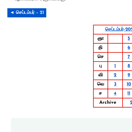
◄ செப்டம்பர் – 21
செப்டம்பர்-20
ஞா
5
தி
6
செ
7
பு
1
8
வி
2
9
வெ
3
10
ச
4
11
Archive