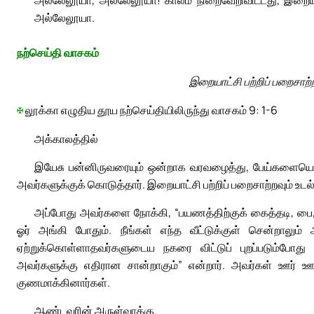
அல்லேலூயா, அல்லேலூயா! காலம் நிறைவேறிவிட்டது, இறையாட்
அல்லேலூயா.
நற்செய்தி வாசகம்
இறையாட்சி பற்றிப் பறைசாற்
✠
லூக்கா எழுதிய தூய நற்செய்தியிலிருந்து வாசகம் 9: 1-6
அக்காலத்தில்
இயேசு பன்னிருவரையும் ஒன்றாக வரவழைத்து, பேய்களையெல்
அவர்களுக்குக் கொடுத்தார். இறையாட்சி பற்றிப் பறைசாற்றவும் உடல
அப்போது அவர்களை நோக்கி, “பயணத்திற்குக் கைத்தடி, ப
ஓர் அங்கி போதும். நீங்கள் எந்த வீட்டுக்குள் சென்றாலும்
ஏற்றுக்கொள்ளாதவர்களுடைய நகரை விட்டுப் புறப்படும்போது 
அவர்களுக்கு எதிரான சான்றாகும்” என்றார். அவர்கள் ஊர் 
குணமாக்கினார்கள்.
ஆண்டவரின் அருள்வாக்கு.