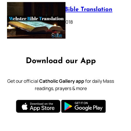
Webster Bible Translation
October 11, 2018
Download our App
Get our official
Catholic Gallery app
for daily Mass
readings, prayers & more