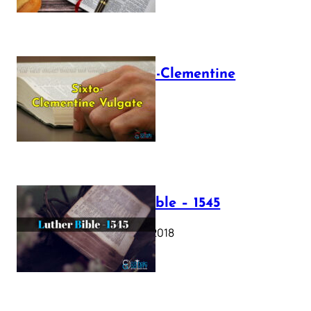
The Sixto-Clementine
Vulgate
July 12, 2025
Luther Bible – 1545
October 17, 2018