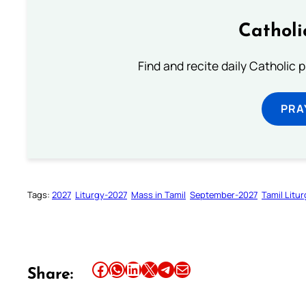
Catholi
Find and recite daily Catholic pr
PRA
Tags:
2027
Liturgy-2027
Mass in Tamil
September-2027
Tamil Litu
Share this article on Facebook
Share this article on WhatsApp
Share this article on LinkedIn
Share this article on X
Share this article on Telegram
Email this Article
Share: