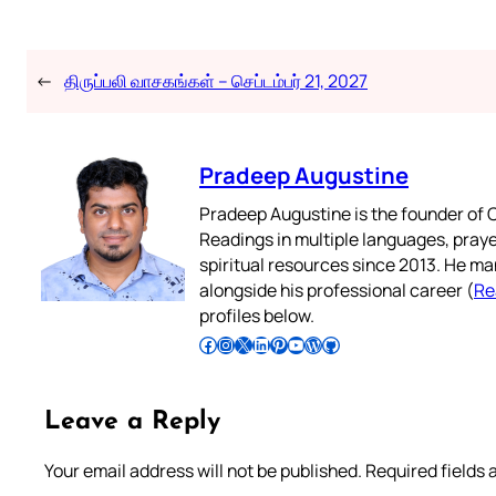
←
திருப்பலி வாசகங்கள் – செப்டம்பர் 21, 2027
Pradeep Augustine
Pradeep Augustine is the founder of C
Readings in multiple languages, praye
spiritual resources since 2013. He ma
alongside his professional career (
Re
profiles below.
Follow Pradeep on Facebook
Follow Pradeep on Instagram
Follow Pradeep on X
Follow Pradeep on LinkedIn
Follow Pradeep on Pinterest
Subscribe to Pradeep’s Youtube Channel
Follow Pradeep on WordPress
Follow Pradeep on GitHub
Leave a Reply
Your email address will not be published.
Required fields