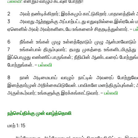
பல்லவி:
என்றும் வாழும் கடவுள் போற்றி!
2
அவர் தண்டிக்கிறார்; இரக்கமும் காட்டுகிறார். பாதாளத்தின் 
3
அவரது ஆற்றலுக்கு அப்பாற்பட்டது எதுவுமில்லை.
இஸ்ரயேல் ம
ஏனெனில் அவர் அவர்களிடையே உங்களைச் சிதறடித்துள்ளார். –
பல
6
நீங்கள் உங்கள் முழு உள்ளத்தோடும் முழு ஆன்மாவோடும்
7
உங்கள்பால் திரும்புவார்; தமது முகத்தை உங்களிடமிருந்து
இப்பொழுது எண்ணிப் பாருங்கள்; நீதியின் ஆண்டவரைப் போற்றுங
போற்றுங்கள். –
பல்லவி
8
நான் அடிமையாய் வாழும் நாட்டில் அவரைப் போற்று
இனத்தார்முன் அறிக்கையிடுவேன். பாவிகளே மனந்திரும்புங்கள்; 
அருள்கூர்வார்; உங்களுக்கு இரக்கங்காட்டுவார். –
பல்லவி
நற்செய்திக்கு முன் வாழ்த்தொலி
மாற் 1: 15