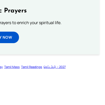
c Prayers
ayers to enrich your spiritual life.
Y NOW
rgy
Tamil Mass
Tamil Readings
செப்டம்பர் – 2027