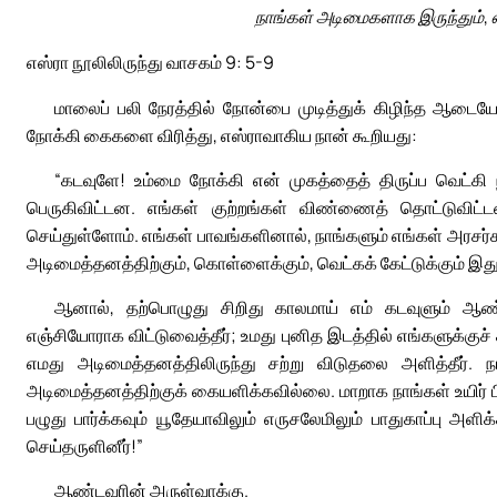
நாங்கள் அடிமைகளாக இருந்தும், 
எஸ்ரா நூலிலிருந்து வாசகம் 9: 5-9
மாலைப் பலி நேரத்தில் நோன்பை முடித்துக் கிழிந்த ஆட
நோக்கி கைகளை விரித்து, எஸ்ராவாகிய நான் கூறியது:
“கடவுளே! உம்மை நோக்கி என் முகத்தைத் திருப்ப வெட்கி
பெருகிவிட்டன. எங்கள் குற்றங்கள் விண்ணைத் தொட்டுவிட்
செய்துள்ளோம். எங்கள் பாவங்களினால், நாங்களும் எங்கள் அரசர்களு
அடிமைத்தனத்திற்கும், கொள்ளைக்கும், வெட்கக் கேட்டுக்கும் இது
ஆனால், தற்பொழுது சிறிது காலமாய் எம் கடவுளும் ஆண
எஞ்சியோராக விட்டுவைத்தீர்; உமது புனித இடத்தில் எங்களுக்குச் சி
எமது அடிமைத்தனத்திலிருந்து சற்று விடுதலை அளித்தீர். 
அடிமைத்தனத்திற்குக் கையளிக்கவில்லை. மாறாக நாங்கள் உயிர் 
பழுது பார்க்கவும் யூதேயாவிலும் எருசலேமிலும் பாதுகாப்பு அள
செய்தருளினீர்!”
ஆண்டவரின் அருள்வாக்கு.