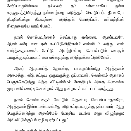
சேர்ப்பாருமில்லை. நல்லவர் தம் உள்ளமாகிய நல்ல
கருவூலத்திலிருந்து நல்லவற்றை எடுத்துக் கொடுப்பர். தீயவரோ
தீயதினின்று தீயவற்றை எடுத்துக் கொடுப்பர். உள்ளத்தின்
நிறைவையே வாய் பேசும்.
நான் சொல்பவற்றைச் செய்யாது என்னை, ‘ஆண்டவரே,
ஆண்டவரே’ என ஏன் கூப்பிடுகிறீர்கள்? என்னிடம் வந்து, என்
வார்த்தைகளைக் கேட்டு, அவற்றின்படி செயல்படும் எவரும்
யாருக்கு ஒப்பாவார் என உங்களுக்கு எடுத்துக்காட்டுகிறேன்.
அவர் ஆழமாய்த் தோண்டி, பாறையின்மீது அடித்தளம்
அமைத்து, வீடு கட்டிய ஒருவருக்கு ஒப்பாவார். வெள்ளம் ஆறாகப்
பெருக்கெடுத்து அந்த வீட்டின்மேல் மோதியும் அதை அசைக்க
முடியவில்லை; ஏனென்றால் அது நன்றாகக் கட்டப்பட்டிருந்தது.
நான் சொல்வதைக் கேட்டும் அதன்படி செயல்படாதவரோ,
அடித்தளம் இல்லாமல் மண்மீது வீடு கட்டியவருக்கு ஒப்பாவார். ஆறு
பெருக்கெடுத்து அதன்மேல் மோதிய உடனே அது விழுந்தது;
அவ்வீட்டுக்குப் பேரழிவு ஏற்பட்டது.”
ஆண்டவரின் அருள்வாக்கு.