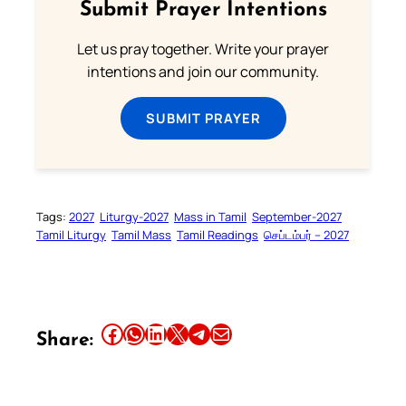
Submit Prayer Intentions
Let us pray together. Write your prayer
intentions and join our community.
SUBMIT PRAYER
Tags:
2027
Liturgy-2027
Mass in Tamil
September-2027
Tamil Liturgy
Tamil Mass
Tamil Readings
செப்டம்பர் – 2027
Share this article on Facebook
Share this article on WhatsApp
Share this article on LinkedIn
Share this article on X
Share this article on Telegram
Email this Article
Share: