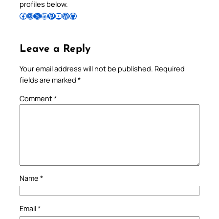
profiles below.
Follow Pradeep on Facebook
Follow Pradeep on Instagram
Follow Pradeep on X
Follow Pradeep on LinkedIn
Follow Pradeep on Pinterest
Subscribe to Pradeep’s Youtube Channel
Follow Pradeep on WordPress
Follow Pradeep on GitHub
Leave a Reply
Your email address will not be published.
Required
fields are marked
*
Comment
*
Name
*
Email
*