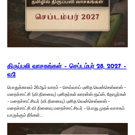
திருப்பலி வாசகங்கள் – செப்டம்பர் 28, 2027 –
வ2
பொதுக்காலம் 26ஆம் வாரம் – செவ்வாய் புனித வென்செஸ்லாஸ் –
மறைச்சாட்சி (வி.நினைவு) புனிதர்கள் லாரன்ஸ் ரூய்ஸ், தோழர்கள்
– மறைச்சாட்சியர் (வி.நினைவு) புனித வென்செஸ்லாஸ் –
மறைச்சாட்சி வி.நினைவு மறைச்சாட்சியர் – பொது முதல் வாசகம்
யாருக்கும் நீங்கள்…