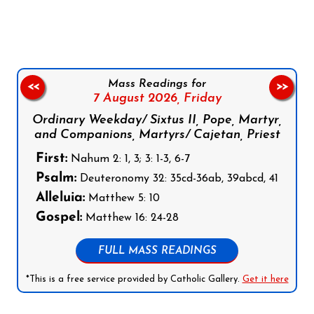
Follow us on Facebook
Follow us on Instagram
Follow us on X
Subscribe to our YouTube Channel
Follow us on WhatsApp
Mass Readings for
<<
>>
7 August 2026,
Friday
Ordinary Weekday/ Sixtus II, Pope, Martyr,
and Companions, Martyrs/ Cajetan, Priest
First:
Nahum 2: 1, 3; 3: 1-3, 6-7
Psalm:
Deuteronomy 32: 35cd-36ab, 39abcd, 41
Alleluia:
Matthew 5: 10
Gospel:
Matthew 16: 24-28
FULL MASS READINGS
*This is a free service provided by Catholic Gallery.
Get it here