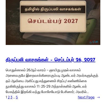
திருப்பலி வாசகங்கள் – செப்டம்பர் 26, 2027
பொதுக்காலம் 26ஆம் வாரம் – ஞாயிறு முதல் வாசகம்
அனைவருமே இறைவாக்கினராகும்படி ஆண்டவர் அவர்களுக்குத்
தம் ஆவியை அளிப்பது எத்துணைச் சிறப்பு! எண்ணிக்கை
நூலிலிருந்து வாசகம் 11: 25-29 அந்நாள்களில் ஆண்டவர்
மேகத்தில் இறங்கி வந்து மோசேயோடு பேசினார்; அவரில்…
1
2
3
…
5
Next Page
→