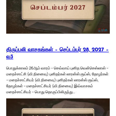
திருப்பலி வாசகங்கள் – செப்டம்பர் 28, 2027 –
வ3
பொதுக்காலம் 26ஆம் வாரம் – செவ்வாய் புனித வென்செஸ்லாஸ் –
மறைச்சாட்சி (வி.நினைவு) புனிதர்கள் லாரன்ஸ் ரூய்ஸ், தோழர்கள்
– மறைச்சாட்சியர் (வி.நினைவு) புனிதர்கள் லாரன்ஸ் ரூய்ஸ்,
தோழர்கள் – மறைச்சாட்சியர் (வி.நினைவு) இவ்வாசகம்
மறைச்சாட்சியர் – பொது தொகுப்பிலிருந்து…