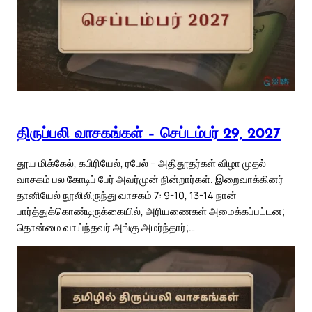
திருப்பலி வாசகங்கள் – செப்டம்பர் 29, 2027
தூய மிக்கேல், கபிரியேல், ரபேல் – அதிதூதர்கள் விழா முதல்
வாசகம் பல கோடிப் பேர் அவர்முன் நின்றார்கள். இறைவாக்கினர்
தானியேல் நூலிலிருந்து வாசகம் 7: 9-10, 13-14 நான்
பார்த்துக்கொண்டிருக்கையில், அரியணைகள் அமைக்கப்பட்டன;
தொன்மை வாய்ந்தவர் அங்கு அமர்ந்தார்;…