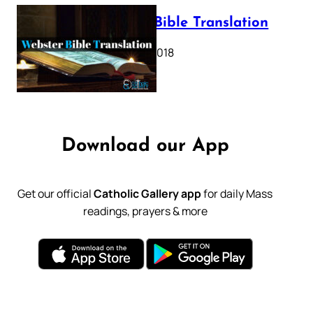
Webster Bible Translation
October 11, 2018
Download our App
Get our official
Catholic Gallery app
for daily Mass
readings, prayers & more