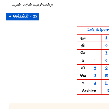
ஆண்டவரின் அருள்வாக்கு.
◄ செப்டம்பர் – 25
செப்டம்பர்-20
ஞா
5
தி
6
செ
7
பு
1
8
வி
2
9
வெ
3
10
ச
4
11
Archive