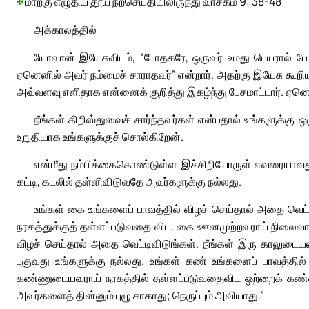
✠
மாற்கு எழுதிய தூய நற்செய்தியிலிருந்து வாசகம் 9: 38-48
அக்காலத்தில்
யோவான் இயேசுவிடம், “போதகரே, ஒருவர் உமது பெயரால் பேய
ஏனெனில் அவர் நம்மைச் சாராதவர்” என்றார். அதற்கு இயேசு கூறி
அவ்வளவு எளிதாக என்னைக் குறித்து இகழ்ந்து பேசமாட்டார். ஏனெனி
நீங்கள் கிறிஸ்துவைச் சார்ந்தவர்கள் என்பதால் உங்களுக்க
உறுதியாக உங்களுக்குச் சொல்கிறேன்.
என்மீது நம்பிக்கைகொண்டுள்ள இச்சிறியோருள் எவரையாவது 
கட்டி, கடலில் தள்ளிவிடுவதே அவர்களுக்கு நல்லது.
உங்கள் கை உங்களைப் பாவத்தில் விழச் செய்தால் அதை வெட
நரகத்துக்குத் தள்ளப்படுவதை விட, கை ஊனமுற்றவராய் நிலைவாழ்வ
விழச் செய்தால் அதை வெட்டிவிடுங்கள். நீங்கள் இரு காலுடைய
புகுவது உங்களுக்கு நல்லது. உங்கள் கண் உங்களைப் பாவத்தில் 
கண்ணுடையவராய் நரகத்தில் தள்ளப்படுவதைவிட ஒற்றைக் கண்ணர
அவர்களைத் தின்னும் புழு சாகாது; நெருப்பும் அவியாது.”