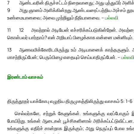
7
ஆண்டவரின் திருச்சட்டம் நிறைவானது; அது புத்துயிர் அளி
9
அது ஞானம் அளிக்கின்றது.
ஆண்டவரைப் பற்றிய அச்சம் தூயத
உண்மையானவை; அவை முற்றிலும் நீதியானவை. –
பல்லவி
11
12
அவற்றால் அடியேன் எச்சரிக்கப்படுகின்றேன். அவற்றைக
கொள்பவர் யார்தாம்? என் அறியாப் பிழைக்காக என்னை மன்னியும்.
13
ஆணவமிக்கோரிடமிருந்து உம் அடியானைக் காத்தருளும். அ
மாசற்றிருப்பேன்; பெரும்பிழை எதையும் செய்யாதிருப்பேன். –
பல்லவ
இரண்டாம் வாசகம்
திருத்தூதர் யாக்கோபு எழுதிய திருமுகத்திலிருந்து வாசகம் 5: 1-6
செல்வர்களே, சற்றுக் கேளுங்கள். உங்களுக்கு வரப்போகும
போயிற்று. உங்கள் ஆடைகள் பூச்சிகளினால் அரிக்கப்பட்டுவிட்டன. 
உங்களுக்கு எதிர்ச் சான்றாக இருக்கும்; அது நெருப்புப் போல 