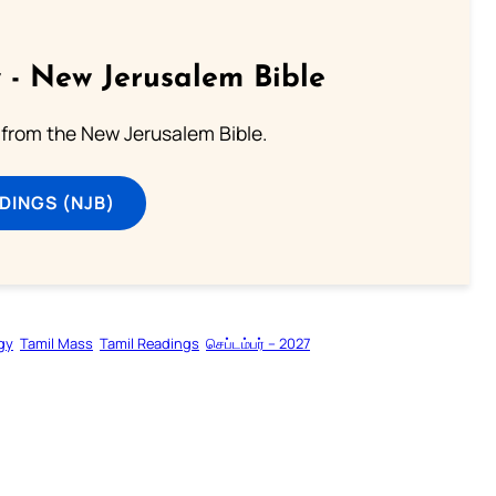
 - New Jerusalem Bible
from the New Jerusalem Bible.
DINGS (NJB)
rgy
Tamil Mass
Tamil Readings
செப்டம்பர் – 2027