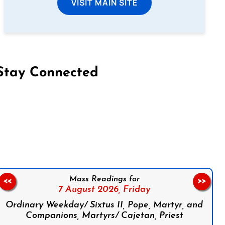
VISIT MAIN SITE
Stay Connected
on Facebook
Follow us on Instagram
Follow us on X
Subscribe to our YouTube Channel
Follow us on WhatsApp
Mass Readings for
<<
>>
7 August 2026,
Friday
Ordinary Weekday/ Sixtus II, Pope, Martyr, and
Companions, Martyrs/ Cajetan, Priest