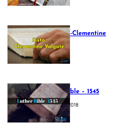
The Sixto-Clementine
Vulgate
July 12, 2025
Luther Bible – 1545
October 17, 2018