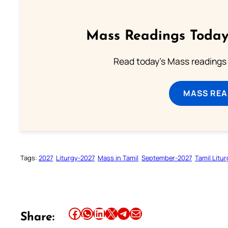
Mass Readings Today
Read today's Mass readings 
MASS REA
Tags:
2027
Liturgy-2027
Mass in Tamil
September-2027
Tamil Litu
Share this article on Facebook
Share this article on WhatsApp
Share this article on LinkedIn
Share this article on X
Share this article on Telegram
Email this Article
Share: