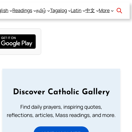
lish
Readings
தமிழ்
Tagalog
Latin
中文
More
Discover Catholic Gallery
Find daily prayers, inspiring quotes,
reflections, articles, Mass readings, and more.