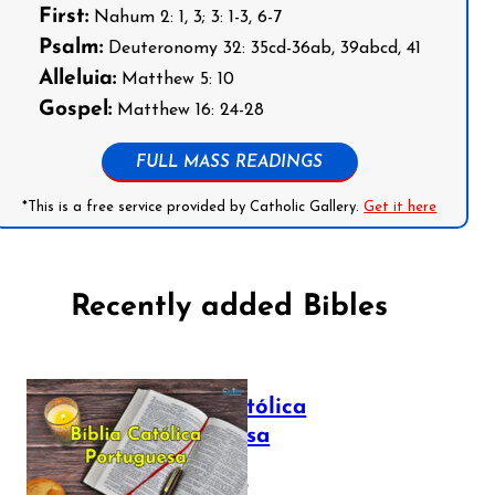
First:
Nahum 2: 1, 3; 3: 1-3, 6-7
Psalm:
Deuteronomy 32: 35cd-36ab, 39abcd, 41
Alleluia:
Matthew 5: 10
Gospel:
Matthew 16: 24-28
FULL MASS READINGS
*This is a free service provided by Catholic Gallery.
Get it here
Recently added Bibles
Bíblia Católica
Portuguesa
July 16, 2025