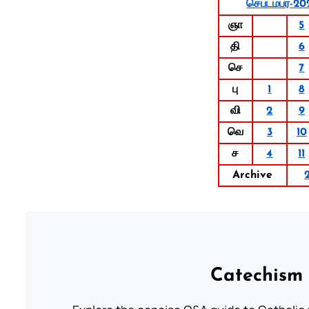
செப்டம்பர்-20
ஞா
5
தி
6
செ
7
பு
1
8
வி
2
9
வெ
3
10
ச
4
11
Archive
Catechism 