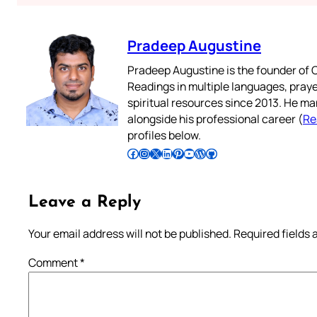
Pradeep Augustine
Pradeep Augustine is the founder of C
Readings in multiple languages, praye
spiritual resources since 2013. He ma
alongside his professional career (
Re
profiles below.
Follow Pradeep on Facebook
Follow Pradeep on Instagram
Follow Pradeep on X
Follow Pradeep on LinkedIn
Follow Pradeep on Pinterest
Subscribe to Pradeep’s Youtube Channel
Follow Pradeep on WordPress
Follow Pradeep on GitHub
Leave a Reply
Your email address will not be published.
Required fields
Comment
*