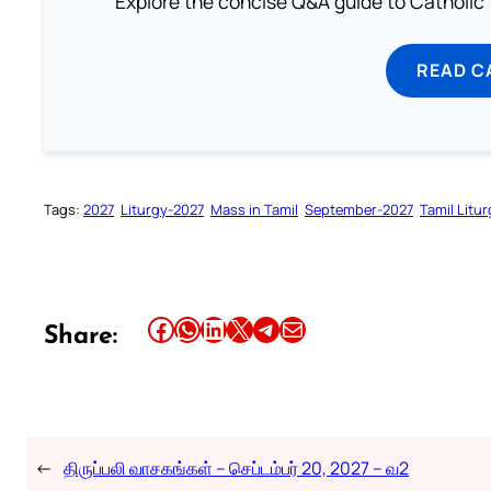
Explore the concise Q&A guide to Catholic f
READ C
Tags:
2027
Liturgy-2027
Mass in Tamil
September-2027
Tamil Litu
Share this article on Facebook
Share this article on WhatsApp
Share this article on LinkedIn
Share this article on X
Share this article on Telegram
Email this Article
Share:
←
திருப்பலி வாசகங்கள் – செப்டம்பர் 20, 2027 – வ2