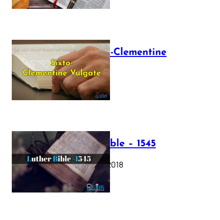
The Sixto-Clementine
Vulgate
July 12, 2025
Luther Bible – 1545
October 17, 2018