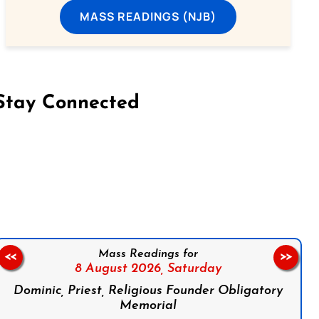
MASS READINGS (NJB)
Stay Connected
on Facebook
Follow us on Instagram
Follow us on X
Subscribe to our YouTube Channel
Follow us on WhatsApp
Mass Readings for
<<
>>
8 August 2026,
Saturday
Dominic, Priest, Religious Founder Obligatory
Memorial