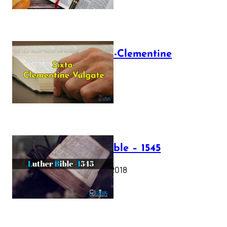
The Sixto-Clementine
Vulgate
July 12, 2025
Luther Bible – 1545
October 17, 2018