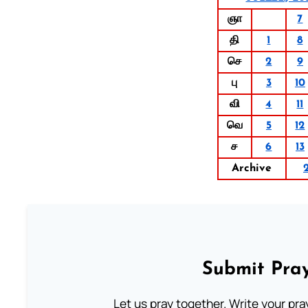
ஞா
7
தி
1
8
செ
2
9
பு
3
10
வி
4
11
வெ
5
12
ச
6
13
Archive
Submit Pray
Let us pray together. Write your pr