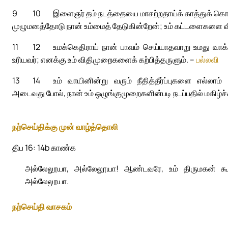
9
10
இளைஞர் தம் நடத்தையை மாசற்றதாய்க் காத்துக் கொள
முழுமனத்தோடு நான் உம்மைத் தேடுகின்றேன்; உம் கட்டளைகளை வ
11
12
உமக்கெதிராய் நான் பாவம் செய்யாதவாறு உமது வாக
உரியவர்; எனக்கு உம் விதிமுறைகளைக் கற்பித்தருளும். –
பல்லவி
13
14
உம் வாயினின்று வரும் நீதித்தீர்ப்புகளை எல்லாம
அடைவது போல், நான் உம் ஒழுங்குமுறைகளின்படி நடப்பதில் மகிழ்ச்
நற்செய்திக்கு முன் வாழ்த்தொலி
திப 16: 14b காண்க
அல்லேலூயா, அல்லேலூயா! ஆண்டவரே, உம் திருமகன் கூறி
அல்லேலூயா.
நற்செய்தி வாசகம்