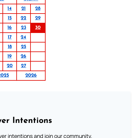
14
21
28
15
22
29
16
23
30
17
24
18
25
19
26
20
27
2025
2026
er Intentions
ayer intentions and join our community.