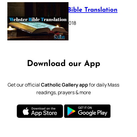
Webster Bible Translation
October 11, 2018
Download our App
Get our official
Catholic Gallery app
for daily Mass
readings, prayers & more