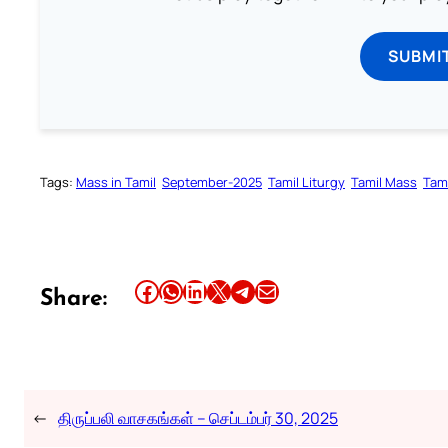
SUBMI
Tags:
Mass in Tamil
September-2025
Tamil Liturgy
Tamil Mass
Tam
Share this article on Facebook
Share this article on WhatsApp
Share this article on LinkedIn
Share this article on X
Share this article on Telegram
Email this Article
Share:
←
திருப்பலி வாசகங்கள் – செப்டம்பர் 30, 2025