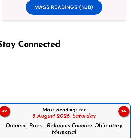
MASS READINGS (NJB)
Stay Connected
on Facebook
Follow us on Instagram
Follow us on X
Subscribe to our YouTube Channel
Follow us on WhatsApp
Mass Readings for
<<
>>
8 August 2026,
Saturday
Dominic, Priest, Religious Founder Obligatory
Memorial