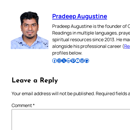
Pradeep Augustine
Pradeep Augustine is the founder of C
Readings in multiple languages, praye
spiritual resources since 2013. He ma
alongside his professional career (
Re
profiles below.
Follow Pradeep on Facebook
Follow Pradeep on Instagram
Follow Pradeep on X
Follow Pradeep on LinkedIn
Follow Pradeep on Pinterest
Subscribe to Pradeep’s Youtube Channel
Follow Pradeep on WordPress
Follow Pradeep on GitHub
Leave a Reply
Your email address will not be published.
Required fields
Comment
*