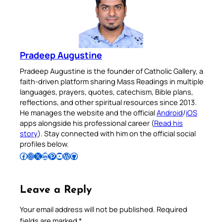
Pradeep Augustine
Pradeep Augustine is the founder of Catholic Gallery, a
faith-driven platform sharing Mass Readings in multiple
languages, prayers, quotes, catechism, Bible plans,
reflections, and other spiritual resources since 2013.
He manages the website and the official
Android
/
iOS
apps alongside his professional career (
Read his
story
). Stay connected with him on the official social
profiles below.
Follow Pradeep on Facebook
Follow Pradeep on Instagram
Follow Pradeep on X
Follow Pradeep on LinkedIn
Follow Pradeep on Pinterest
Subscribe to Pradeep’s Youtube Channel
Follow Pradeep on WordPress
Follow Pradeep on GitHub
Leave a Reply
Your email address will not be published.
Required
fields are marked
*