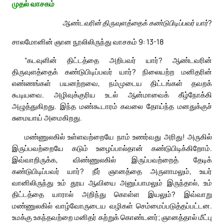
முதல் வாசகம்
ஆண்டவரின் திருவுளத்தைக் கண்டுபிடிப்பவர் யார்?
சாலமோனின் ஞான நூலிலிருந்து வாசகம் 9: 13-18
“கடவுளின் திட்டத்தை அறிபவர் யார்? ஆண்டவரின்
திருவுளத்தைக் கண்டுபிடிப்பவர் யார்? நிலையற்ற மனிதரின்
எண்ணங்கள் பயனற்றவை, நம்முடைய திட்டங்கள் தவறக்
கூடியவை. அழிவுக்குரிய உடல் ஆன்மாவைக் கீழ்நோக்கி
அழுத்துகிறது. இந்த மண்கூடாரம் கவலை தோய்ந்த மனதுக்குச்
சுமையாய் அமைகிறது.
மண்ணுலகில் உள்ளவற்றையே நாம் உணர்வது அரிது! அருகில்
இருப்பவற்றையே கடும் உழைப்பால்தான் கண்டுபிடிக்கிறோம்.
இவ்வாறிருக்க, விண்ணுலகில் இருப்பவற்றைத் தேடிக்
கண்டுபிடிப்பவர் யார்? நீர் ஞானத்தை அருளாமலும், உயர்
வானிலிருந்து உம் தூய ஆவியை அனுப்பாமலும் இருந்தால், உம்
திட்டத்தை யாரால் அறிந்து கொள்ள இயலும்? இவ்வாறு
மண்ணுலகில் வாழ்வோருடைய வழிகள் செம்மைப்படுத்தப்பட்டன.
உமக்கு உகந்தவற்றை மனிதர் கற்றுக் கொண்டனர்; ஞானத்தால் மீட்பு