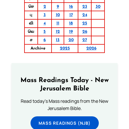
செ
2
9
16
23
30
பு
3
10
17
24
வி
4
11
18
25
வெ
5
12
19
26
ச
6
13
20
27
Archive
2025
2026
Mass Readings Today - New
Jerusalem Bible
Read today's Mass readings from the New
Jerusalem Bible.
MASS READINGS (NJB)