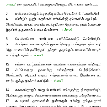
பல்லவி:
என் தலைவரே! தலைமுறைதோறும் நீரே எங்கள் புகலிடம்.
3
மனிதரைப் புழுதிக்குத் திரும்பிடச் செய்கின்றீர்; ‘மானிடரே!
4
மீண்டும் புழுதியாகுங்கள்’ என்கின்றீர்.
ஏனெனில், ஆயிரம்
ஆண்டுகள், உம் பார்வையில் கடந்துபோன நேற்றைய நாள் போலவும்
இரவின் ஒரு சாமம் போலவும் உள்ளன. –
பல்லவி
5
வெள்ளமென மானிடரை வாரிக்கொண்டு செல்கின்றீர்;
6
அவர்கள் வைகறையில் முளைத்தெழும் புல்லுக்கு ஒப்பாவர்;
அது காலையில் தளிர்த்துப் பூத்துக் குலுங்கும்; மாலையில் வாடிக்
காய்ந்துபோகும். –
பல்லவி
12
எங்கள் வாழ்நாள்களைக் கணிக்க எங்களுக்குக் கற்பியும்;
13
அப்பொழுது ஞானமிகு உள்ளத்தைப் பெற்றிடுவோம்.
ஆண்டவரே, திரும்பி வாரும்; எத்துணைக் காலம் இந்நிலை? உம்
ஊழியருக்கு இரக்கம் காட்டும். –
பல்லவி
14
காலைதோறும் உமது பேரன்பால் எங்களுக்கு நிறைவளியும்;
அப்பொழுது வாழ்நாளெல்லாம் நாங்கள் களிகூர்ந்து மகிழ்வோம்.
எம்
17
கடவுளாம் தலைவரின் இன்னருள் எம்மீது தங்குவதாக!
நாங்கள் செய்பவற்றில் எங்களுக்கு வெற்றி தாரும்! ஆம், நாங்கள்