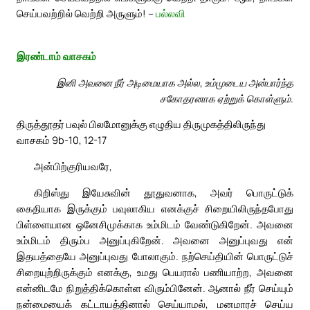
செய்பவற்றில் வெற்றி அருளும்! –
பல்லவி
இரண்டாம் வாசகம்
இனி அவனை நீர் அடிமையாக அல்ல, உம்முடைய அன்பார்ந்த
சகோதரனாக ஏற்றுக் கொள்ளும்.
திருத்தூதர் பவுல் பிலமோனுக்கு எழுதிய திருமுகத்திலிருந்து
வாசகம் 9b-10, 12-17
அன்பிற்குரியவரே,
கிறிஸ்து இயேசுவின் தூதுவனாக, அவர் பொருட்டுக்
கைதியாக இருக்கும் பவுலாகிய எனக்குச் சிறையிலிருந்தபோது
பிள்ளையான ஒனேசிமுக்காக உம்மிடம் வேண்டுகிறேன். அவனை
உம்மிடம் திரும்ப அனுப்புகிறேன். அவனை அனுப்புவது என்
இதயத்தையே அனுப்புவது போலாகும். நற்செய்தியின் பொருட்டுச்
சிறையுற்றிருக்கும் எனக்கு, உமது பெயரால் பணியாற்ற, அவனை
என்னிடமே நிறுத்திக்கொள்ள விரும்பினேன். ஆனால் நீர் செய்யும்
நன்மையைக் கட்டாயத்தினால் செய்யாமல், மனமாரச் செய்ய