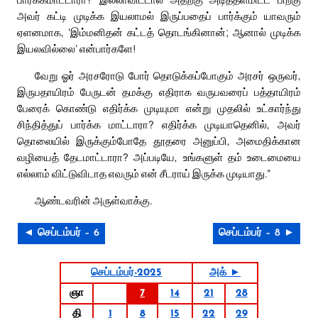
அவர் கட்டி முடிக்க இயலாமல் இருப்பதைப் பார்க்கும் யாவரும்
ஏளனமாக, ‘இம்மனிதன் கட்டத் தொடங்கினான்; ஆனால் முடிக்க
இயலவில்லை’ என்பார்களே!
வேறு ஓர் அரசரோடு போர் தொடுக்கப்போகும் அரசர் ஒருவர்,
இருபதாயிரம் பேருடன் தமக்கு எதிராக வருபவரைப் பத்தாயிரம்
பேரைக் கொண்டு எதிர்க்க முடியுமா என்று முதலில் உட்கார்ந்து
சிந்தித்துப் பார்க்க மாட்டாரா? எதிர்க்க முடியாதெனில், அவர்
தொலையில் இருக்கும்போதே தூதரை அனுப்பி, அமைதிக்கான
வழியைத் தேடமாட்டாரா? அப்படியே, உங்களுள் தம் உடைமையை
எல்லாம் விட்டுவிடாத எவரும் என் சீடராய் இருக்க முடியாது.”
ஆண்டவரின் அருள்வாக்கு.
◄ செப்டம்பர் – 6
செப்டம்பர் – 8 ►
செப்டம்பர்-2025
அக் ►
ஞா
7
14
21
28
தி
1
8
15
22
29