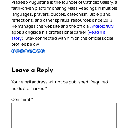
Pradeep Augustine is the founder of Catholic Gallery, a
faith-driven platform sharing Mass Readings in multiple
languages, prayers, quotes, catechism, Bible plans,
reflections, and other spiritual resources since 2013.
He manages the website and the official
Android
/
iOS
apps alongside his professional career (
Read his
story
). Stay connected with him on the official social
profiles below.
Follow Pradeep on Facebook
Follow Pradeep on Instagram
Follow Pradeep on X
Follow Pradeep on LinkedIn
Follow Pradeep on Pinterest
Subscribe to Pradeep’s Youtube Channel
Follow Pradeep on WordPress
Follow Pradeep on GitHub
Leave a Reply
Your email address will not be published.
Required
fields are marked
*
Comment
*