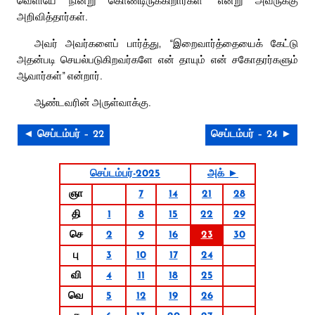
வெளியே நின்று கொண்டிருக்கிறார்கள்” என்று அவருக்கு
அறிவித்தார்கள்.
அவர் அவர்களைப் பார்த்து, “இறைவார்த்தையைக் கேட்டு
அதன்படி செயல்படுகிறவர்களே என் தாயும் என் சகோதரர்களும்
ஆவார்கள்” என்றார்.
ஆண்டவரின் அருள்வாக்கு.
◄ செப்டம்பர் – 22
செப்டம்பர் – 24 ►
செப்டம்பர்-2025
அக் ►
ஞா
7
14
21
28
தி
1
8
15
22
29
செ
2
9
16
23
30
பு
3
10
17
24
வி
4
11
18
25
வெ
5
12
19
26