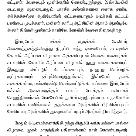
கட்டினர்; வேலையும் முன்னேறிக் கொண்டிருந்தது. இஸ்ரயேலின்
கடவுளது ஆணையாலும், பாரசீக மன்னர்களான சைரசு, தாரியு,
அர்த்தக்சஸ்தா ஆகியோரின் கட்டளையாலும் அவர்கள் கட்டடப்
பணியை முடித்தனர். மன்னர் தாரியு ஆட்சியின் ஆறாம் ஆண்டிலே,
அதார் திங்கள் மூன்றாம் நாளிலே, கோவில் வேலை நிறைவுற்றது.
இஸ்ரயேல் மக்கள், குருக்கள், லேவியர்,
அடிமைத்தனத்திலிருந்து திரும்பி வந்த ஏனையோர், கடவுளின்
கோவில் அர்ப்பண விழாவை அக்களிப்புடன் கொண்டாடினார்கள்.
கடவுளின் கோவில் அர்ப்பண விழாவில் நூறு காளைகளையும்,
இருநூறு செம்மறிக் கிடாய்களையும், நானூறு செம்மறிக்
குட்டிகளையும் ஒப்புக்கொடுத்தார்கள்; இஸ்ரயேல் குலக்
கணக்கின்படி, பன்னிரண்டு வெள்ளாட்டுக் கிடாய்களை இஸ்ரயேல்
மக்கள் அனைவருக்கும் பாவம் போக்கும் பலியாகச்
செலுத்தினார்கள். மோசேயின் நூலில் எழுதியுள்ளபடி, எருசலேமில்
கடவுளின் பணிக்காகக் குருக்களை அவர்களின் பிரிவின்படியும்
லேவியரை அவர்களின் துறைகளின்படியும் அவர்கள் நியமித்தனர்.
மேலும் அடிமைத்தனத்திலிருந்து திரும்பி வந்த மக்கள் பாஸ்கா
விழாவை முதல் மாதத்தின் பதினான்காம் நாள் கொண்டாடினர்.