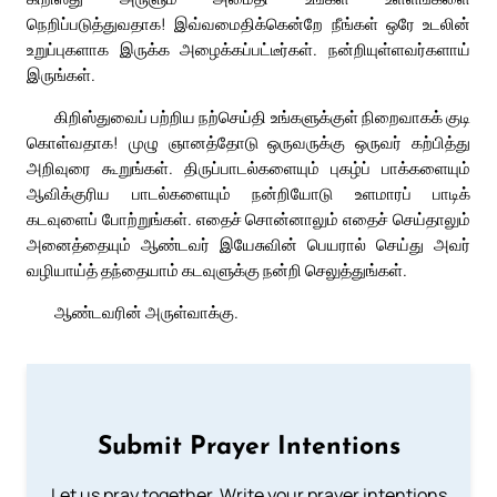
நெறிப்படுத்துவதாக! இவ்வமைதிக்கென்றே நீங்கள் ஒரே உடலின்
உறுப்புகளாக இருக்க அழைக்கப்பட்டீர்கள். நன்றியுள்ளவர்களாய்
இருங்கள்.
கிறிஸ்துவைப் பற்றிய நற்செய்தி உங்களுக்குள் நிறைவாகக் குடி
கொள்வதாக! முழு ஞானத்தோடு ஒருவருக்கு ஒருவர் கற்பித்து
அறிவுரை கூறுங்கள். திருப்பாடல்களையும் புகழ்ப் பாக்களையும்
ஆவிக்குரிய பாடல்களையும் நன்றியோடு உளமாரப் பாடிக்
கடவுளைப் போற்றுங்கள். எதைச் சொன்னாலும் எதைச் செய்தாலும்
அனைத்தையும் ஆண்டவர் இயேசுவின் பெயரால் செய்து அவர்
வழியாய்த் தந்தையாம் கடவுளுக்கு நன்றி செலுத்துங்கள்.
ஆண்டவரின் அருள்வாக்கு.
Submit Prayer Intentions
Let us pray together. Write your prayer intentions