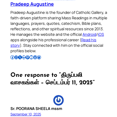
Pradeep Augustine
Pradeep Augustine is the founder of Catholic Gallery, a
faith-driven platform sharing Mass Readings in multiple
languages, prayers, quotes, catechism, Bible plans,
reflections, and other spiritual resources since 2013.
He manages the website and the official
Android
/
iOS
apps alongside his professional career (
Read his
story
). Stay connected with him on the official social
profiles below.
Follow Pradeep on Facebook
Follow Pradeep on Instagram
Follow Pradeep on X
Follow Pradeep on LinkedIn
Follow Pradeep on Pinterest
Subscribe to Pradeep’s Youtube Channel
Follow Pradeep on WordPress
Follow Pradeep on GitHub
One response to “திருப்பலி
வாசகங்கள் – செப்டம்பர் 11, 2025”
Sr. POORANA SHEELA mssm
September 10, 2025