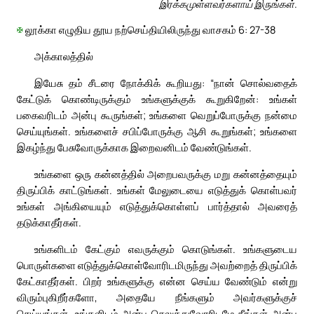
இரக்கமுள்ளவர்களாய் இருங்கள்.
✠
லூக்கா எழுதிய தூய நற்செய்தியிலிருந்து வாசகம் 6: 27-38
அக்காலத்தில்
இயேசு தம் சீடரை நோக்கிக் கூறியது: “நான் சொல்வதைக்
கேட்டுக் கொண்டிருக்கும் உங்களுக்குக் கூறுகிறேன்: உங்கள்
பகைவரிடம் அன்பு கூருங்கள்; உங்களை வெறுப்போருக்கு நன்மை
செய்யுங்கள். உங்களைச் சபிப்போருக்கு ஆசி கூறுங்கள்; உங்களை
இகழ்ந்து பேசுவோருக்காக இறைவனிடம் வேண்டுங்கள்.
உங்களை ஒரு கன்னத்தில் அறைபவருக்கு மறு கன்னத்தையும்
திருப்பிக் காட்டுங்கள். உங்கள் மேலுடையை எடுத்துக் கொள்பவர்
உங்கள் அங்கியையும் எடுத்துக்கொள்ளப் பார்த்தால் அவரைத்
தடுக்காதீர்கள்.
உங்களிடம் கேட்கும் எவருக்கும் கொடுங்கள். உங்களுடைய
பொருள்களை எடுத்துக்கொள்வோரிடமிருந்து அவற்றைத் திருப்பிக்
கேட்காதீர்கள். பிறர் உங்களுக்கு என்ன செய்ய வேண்டும் என்று
விரும்புகிறீர்களோ, அதையே நீங்களும் அவர்களுக்குச்
செய்யுங்கள். உங்களிடம் அன்பு செலுத்துவோரிடமே நீங்கள் அன்பு