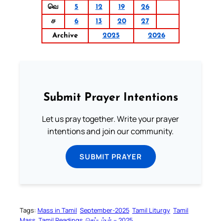
வெ
5
12
19
26
ச
6
13
20
27
Archive
2025
2026
Submit Prayer Intentions
Let us pray together. Write your prayer
intentions and join our community.
SUBMIT PRAYER
Tags:
Mass in Tamil
September-2025
Tamil Liturgy
Tamil
Mass
Tamil Readings
செப்டம்பர் – 2025