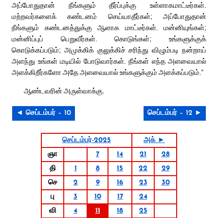
அப்போதுதான் நீங்களும் தீர்ப்புக்கு உள்ளாகமாட்டீர்கள்.
மற்றவர்களைக் கண்டனம் செய்யாதீர்கள்; அப்போதுதான்
நீங்களும் கண்டனத்துக்கு ஆளாக மாட்டீர்கள். மன்னியுங்கள்;
மன்னிப்புப் பெறுவீர்கள். கொடுங்கள்; உங்களுக்குக்
கொடுக்கப்படும்; அமுக்கிக் குலுக்கிச் சரிந்து விழும்படி நன்றாய்
அளந்து உங்கள் மடியில் போடுவார்கள். நீங்கள் எந்த அளவையால்
அளக்கிறீர்களோ அதே அளவையால் உங்களுக்கும் அளக்கப்படும்.”
ஆண்டவரின் அருள்வாக்கு.
◄ செப்டம்பர் – 10
செப்டம்பர் – 12 ►
செப்டம்பர்-2025
அக் ►
ஞா
7
14
21
28
தி
1
8
15
22
29
செ
2
9
16
23
30
பு
3
10
17
24
வி
4
11
18
25