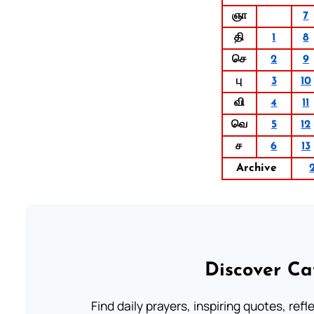
ஞா
7
தி
1
8
செ
2
9
பு
3
10
வி
4
11
வெ
5
12
ச
6
13
Archive
Discover Ca
Find daily prayers, inspiring quotes, ref