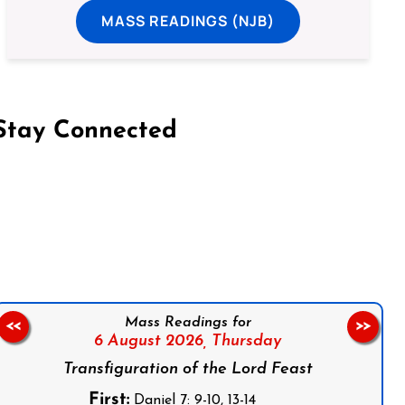
MASS READINGS (NJB)
Stay Connected
on Facebook
Follow us on Instagram
Follow us on X
Subscribe to our YouTube Channel
Follow us on WhatsApp
Mass Readings for
<<
>>
6 August 2026,
Thursday
Transfiguration of the Lord Feast
First:
Daniel 7: 9-10, 13-14