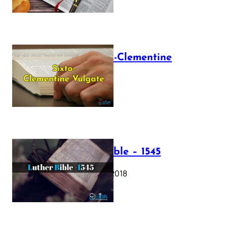
The Sixto-Clementine
Vulgate
July 12, 2025
Luther Bible – 1545
October 17, 2018