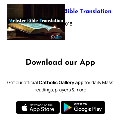
Webster Bible Translation
October 11, 2018
Download our App
Get our official
Catholic Gallery app
for daily Mass
readings, prayers & more