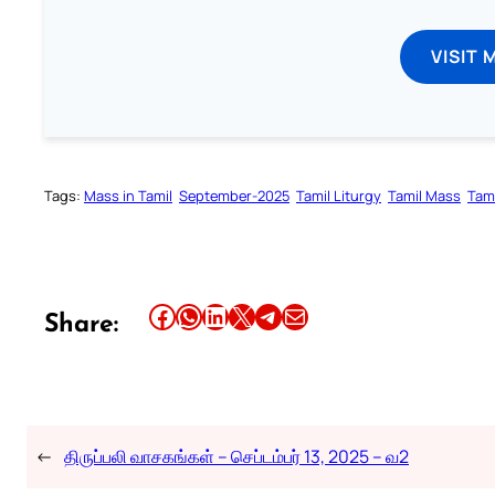
VISIT 
Tags:
Mass in Tamil
September-2025
Tamil Liturgy
Tamil Mass
Tam
Share this article on Facebook
Share this article on WhatsApp
Share this article on LinkedIn
Share this article on X
Share this article on Telegram
Email this Article
Share:
←
திருப்பலி வாசகங்கள் – செப்டம்பர் 13, 2025 – வ2