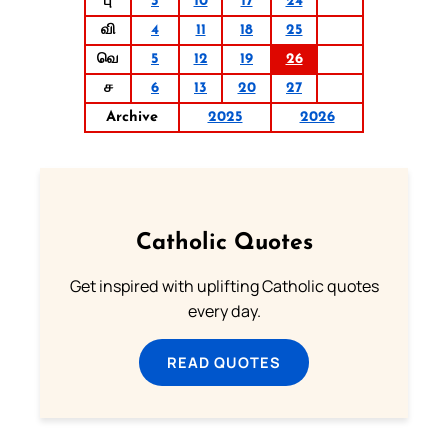
பு
3
10
17
24
வி
4
11
18
25
வெ
5
12
19
26
ச
6
13
20
27
Archive
2025
2026
Catholic Quotes
Get inspired with uplifting Catholic quotes
every day.
READ QUOTES