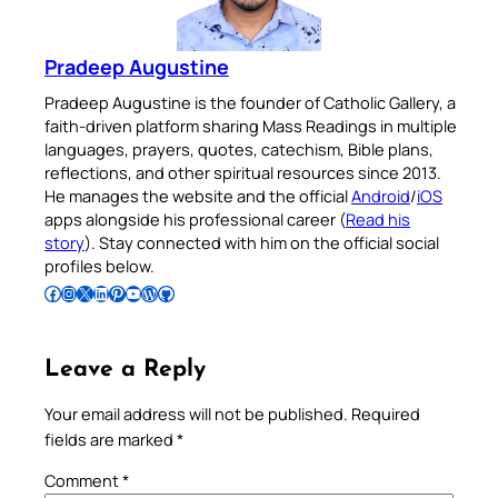
Pradeep Augustine
Pradeep Augustine is the founder of Catholic Gallery, a
faith-driven platform sharing Mass Readings in multiple
languages, prayers, quotes, catechism, Bible plans,
reflections, and other spiritual resources since 2013.
He manages the website and the official
Android
/
iOS
apps alongside his professional career (
Read his
story
). Stay connected with him on the official social
profiles below.
Follow Pradeep on Facebook
Follow Pradeep on Instagram
Follow Pradeep on X
Follow Pradeep on LinkedIn
Follow Pradeep on Pinterest
Subscribe to Pradeep’s Youtube Channel
Follow Pradeep on WordPress
Follow Pradeep on GitHub
Leave a Reply
Your email address will not be published.
Required
fields are marked
*
Comment
*