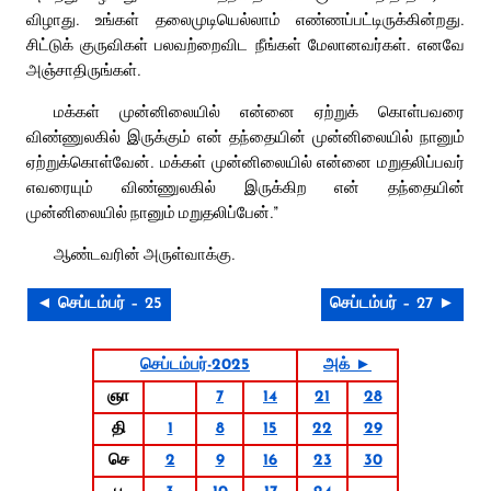
விழாது. உங்கள் தலைமுடியெல்லாம் எண்ணப்பட்டிருக்கின்றது.
சிட்டுக் குருவிகள் பலவற்றைவிட நீங்கள் மேலானவர்கள். எனவே
அஞ்சாதிருங்கள்.
மக்கள் முன்னிலையில் என்னை ஏற்றுக் கொள்பவரை
விண்ணுலகில் இருக்கும் என் தந்தையின் முன்னிலையில் நானும்
ஏற்றுக்கொள்வேன். மக்கள் முன்னிலையில் என்னை மறுதலிப்பவர்
எவரையும் விண்ணுலகில் இருக்கிற என் தந்தையின்
முன்னிலையில் நானும் மறுதலிப்பேன்.”
ஆண்டவரின் அருள்வாக்கு.
◄ செப்டம்பர் – 25
செப்டம்பர் – 27 ►
செப்டம்பர்-2025
அக் ►
ஞா
7
14
21
28
தி
1
8
15
22
29
செ
2
9
16
23
30