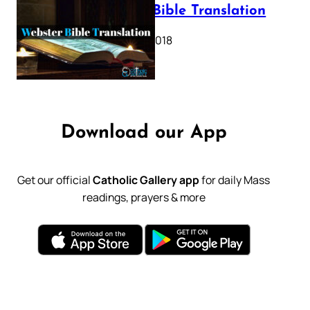
Webster Bible Translation
October 11, 2018
Download our App
Get our official
Catholic Gallery app
for daily Mass
readings, prayers & more