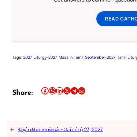
READ CATH
Tags:
2027
Liturgy-2027
Mass in Tamil
September-2027
Tamil Litu
Share this article on Facebook
Share this article on WhatsApp
Share this article on LinkedIn
Share this article on X
Share this article on Telegram
Email this Article
Share:
←
திருப்பலி வாசகங்கள் – செப்டம்பர் 23, 2027