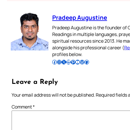
Pradeep Augustine
Pradeep Augustine is the founder of C
Readings in multiple languages, praye
spiritual resources since 2013. He ma
alongside his professional career (
Re
profiles below.
Follow Pradeep on Facebook
Follow Pradeep on Instagram
Follow Pradeep on X
Follow Pradeep on LinkedIn
Follow Pradeep on Pinterest
Subscribe to Pradeep’s Youtube Channel
Follow Pradeep on WordPress
Follow Pradeep on GitHub
Leave a Reply
Your email address will not be published.
Required fields
Comment
*