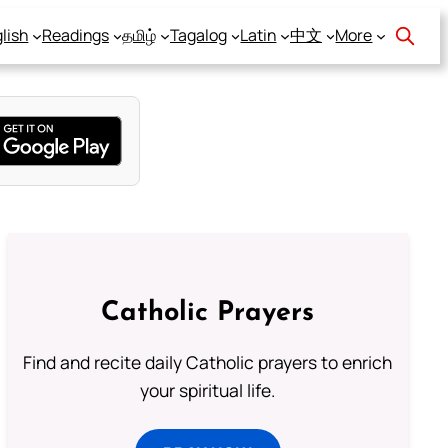
lish
Readings
தமிழ்
Tagalog
Latin
中文
More
Catholic Prayers
Find and recite daily Catholic prayers to enrich
your spiritual life.