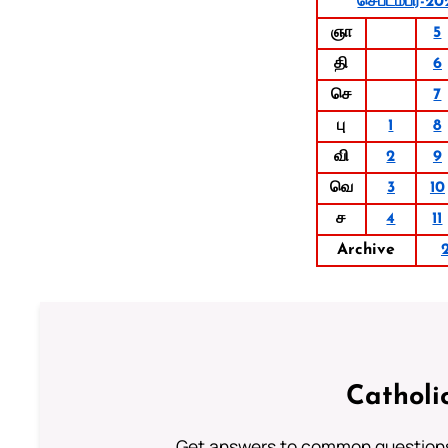
செப்டம்பர்-20
ஞா
5
தி
6
செ
7
பு
1
8
வி
2
9
வெ
3
10
ச
4
11
Archive
Catholi
Get answers to common questions 