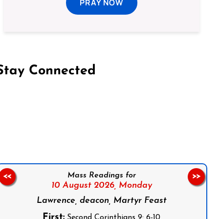
PRAY NOW
Stay Connected
on Facebook
Follow us on Instagram
Follow us on X
Subscribe to our YouTube Channel
Follow us on WhatsApp
Mass Readings for
<<
>>
10 August 2026,
Monday
Lawrence, deacon, Martyr Feast
First:
Second Corinthians 9: 6-10