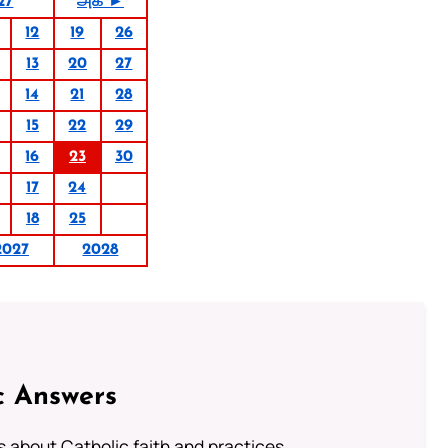
27
அக் ►
12
19
26
13
20
27
14
21
28
15
22
29
16
23
30
17
24
18
25
2027
2028
c Answers
about Catholic faith and practices.