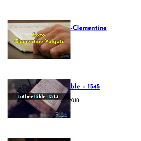
The Sixto-Clementine
Vulgate
July 12, 2025
Luther Bible – 1545
October 17, 2018