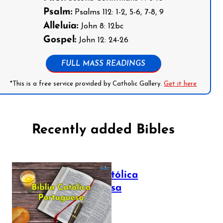
Psalm:
Psalms 112: 1-2, 5-6, 7-8, 9
Alleluia:
John 8: 12bc
Gospel:
John 12: 24-26
FULL MASS READINGS
*This is a free service provided by Catholic Gallery.
Get it here
Recently added Bibles
Bíblia Católica
Portuguesa
July 16, 2025