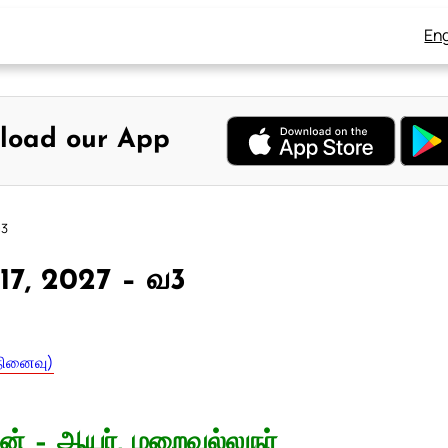
Eng
load our App
வ3
் 17, 2027 – வ3
.நினைவு)
மின் – ஆயர், மறைவல்லுநர்