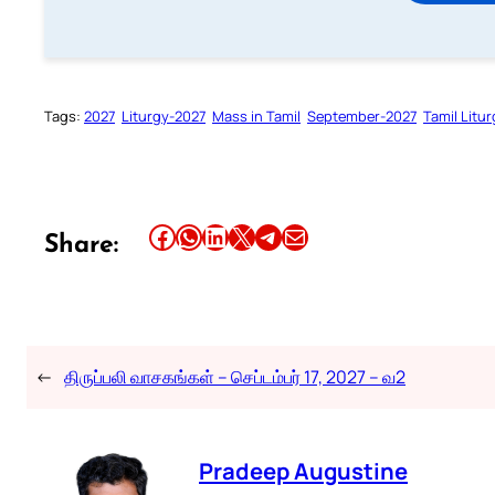
Tags:
2027
Liturgy-2027
Mass in Tamil
September-2027
Tamil Litu
Share this article on Facebook
Share this article on WhatsApp
Share this article on LinkedIn
Share this article on X
Share this article on Telegram
Email this Article
Share:
←
திருப்பலி வாசகங்கள் – செப்டம்பர் 17, 2027 – வ2
Pradeep Augustine