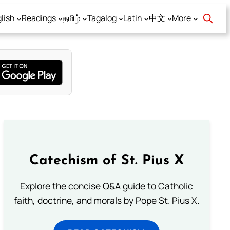
lish
Readings
தமிழ்
Tagalog
Latin
中文
More
Catechism of St. Pius X
Explore the concise Q&A guide to Catholic
faith, doctrine, and morals by Pope St. Pius X.