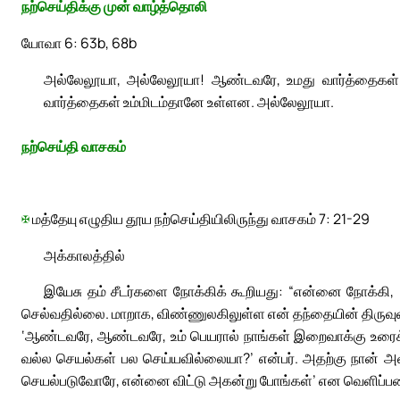
நற்செய்திக்கு முன் வாழ்த்தொலி
யோவா 6: 63b, 68b
அல்லேலூயா, அல்லேலூயா! ஆண்டவரே, உமது வார்த்தைகள் 
வார்த்தைகள் உம்மிடம்தானே உள்ளன. அல்லேலூயா.
நற்செய்தி வாசகம்
✠
மத்தேயு எழுதிய தூய நற்செய்தியிலிருந்து வாசகம் 7: 21-29
அக்காலத்தில்
இயேசு தம் சீடர்களை நோக்கிக் கூறியது: “என்னை நோக்க
செல்வதில்லை. மாறாக, விண்ணுலகிலுள்ள என் தந்தையின் திருவுள
‘ஆண்டவரே, ஆண்டவரே, உம் பெயரால் நாங்கள் இறைவாக்கு உரைக
வல்ல செயல்கள் பல செய்யவில்லையா?’ என்பர். அதற்கு நான் அ
செயல்படுவோரே, என்னை விட்டு அகன்று போங்கள்’ என வெளிப்பட