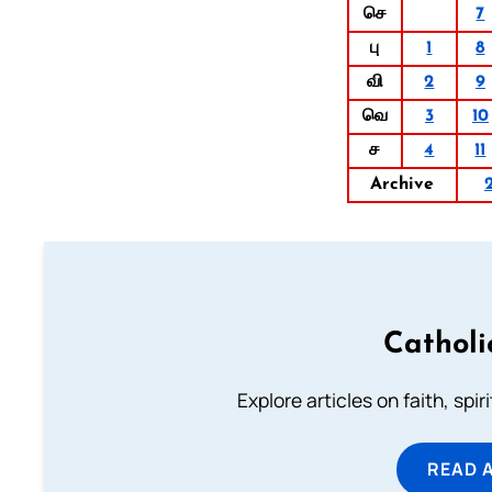
செ
7
பு
1
8
வி
2
9
வெ
3
10
ச
4
11
Archive
Catholi
Explore articles on faith, spi
READ 