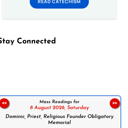
READ CATECHISM
Stay Connected
on Facebook
Follow us on Instagram
Follow us on X
Subscribe to our YouTube Channel
Follow us on WhatsApp
Mass Readings for
<<
>>
8 August 2026,
Saturday
Dominic, Priest, Religious Founder Obligatory
Memorial