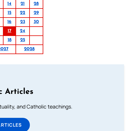
14
21
28
15
22
29
16
23
30
17
24
18
25
2027
2028
c Articles
rituality, and Catholic teachings.
ARTICLES