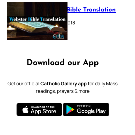
Webster Bible Translation
October 11, 2018
Download our App
Get our official
Catholic Gallery app
for daily Mass
readings, prayers & more