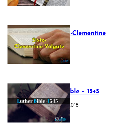
The Sixto-Clementine
Vulgate
July 12, 2025
Luther Bible – 1545
October 17, 2018