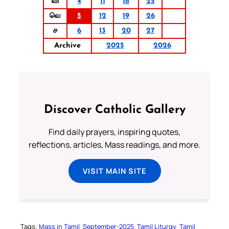
வி
4
11
18
25
வெ
5
12
19
26
ச
6
13
20
27
Archive
2025
2026
Discover Catholic Gallery
Find daily prayers, inspiring quotes,
reflections, articles, Mass readings, and more.
VISIT MAIN SITE
Tags:
Mass in Tamil
September-2025
Tamil Liturgy
Tamil