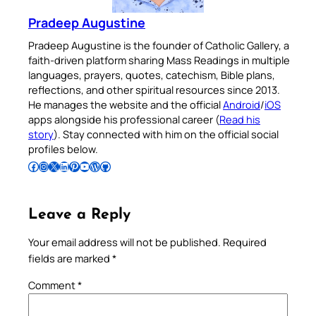
Pradeep Augustine
Pradeep Augustine is the founder of Catholic Gallery, a
faith-driven platform sharing Mass Readings in multiple
languages, prayers, quotes, catechism, Bible plans,
reflections, and other spiritual resources since 2013.
He manages the website and the official
Android
/
iOS
apps alongside his professional career (
Read his
story
). Stay connected with him on the official social
profiles below.
Follow Pradeep on Facebook
Follow Pradeep on Instagram
Follow Pradeep on X
Follow Pradeep on LinkedIn
Follow Pradeep on Pinterest
Subscribe to Pradeep’s Youtube Channel
Follow Pradeep on WordPress
Follow Pradeep on GitHub
Leave a Reply
Your email address will not be published.
Required
fields are marked
*
Comment
*