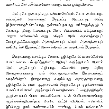
என்னிடம் அன்பு இல்லையேல் எனக்குப் பயன் ஒன்றுமில்லை.
அன்பு பொறுமையுள்ளது; நன்மை செய்யும்; பொறாமைப்படாது;
தற்புகழ்ச்சி கொள்ளாது; இறுமாப்பு அடையாது. அன்பு
இழிவானதைச் செய்யாது; தன்னலம் நாடாது; எரிச்சலுக்கு இடம்
கொடாது; தீங்கு நினையாது. அன்பு தீவினையில் மகிழ்வுறாது;
மாறாக உண்மையில் அது மகிழும். அன்பு அனைத்தையும்
பொறுத்துக்கொள்ளும்; அனைத்தையும் நம்பும்; அனைத்தையும்
எதிர்நோக்கி இருக்கும்; அனைத்திலும் மன உறுதியாய் இருக்கும்.
இறைவாக்கு உரைக்கும் கொடை ஒழிந்துபோம்; பரவசப்பேச்சுப்
பேசும் கொடையும் ஓய்ந்துபோம்; அறிவும் அழிந்துபோம். ஆனால்
அன்பு ஒருபோதும் அழியாது. ஏனெனில், நமது அறிவு
அரைகுறையானது; நாம் அரைகுறையாகவே இறைவாக்கும்
உரைக்கிறோம். நிறைவானது வரும்போது அரைகுறையானது
ஒழிந்துபோம். நான் குழந்தையாய் இருந்தபோது குழந்தையைப்
போலப் பேசினேன்; குழந்தையின் மனநிலையைப் பெற்றிருந்தேன்;
குழந்தையைப் போல எண்ணினேன். நான் பெரியவனானபோது
குழந்தைக்குரியவற்றை அறவே விட்டு விட்டேன். ஏனெனில்
இப்போது நாம் கண்ணாடியில் காண்பது போல் மங்கலாய்க்