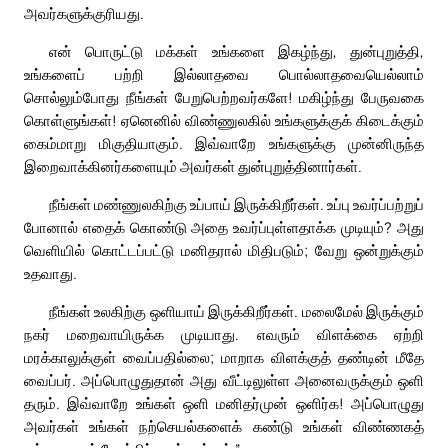
அவர்களுக்குரியது.
என் பொருட்டு மக்கள் உங்களை இகழ்ந்து, துன்புறுத்தி,
உங்களைப் பற்றி இல்லாதவை பொல்லாதவையெல்லாம்
சொல்லும்போது நீங்கள் பேறுபெற்றவர்களே! மகிழ்ந்து பேருவகை
கொள்ளுங்கள்! ஏனெனில் விண்ணுலகில் உங்களுக்குக் கிடைக்கும்
கைம்மாறு மிகுதியாகும். இவ்வாறே உங்களுக்கு முன்னிருந்த
இறைவாக்கினர்களையும் அவர்கள் துன்புறுத்தினார்கள்.
நீங்கள் மண்ணுலகிற்கு உப்பாய் இருக்கிறீர்கள். உப்பு உவர்ப்பற்றுப்
போனால் எதைக் கொண்டு அதை உவர்ப்புள்ளதாக்க முடியும்? அது
வெளியில் கொட்டப்பட்டு மனிதரால் மிதிபடும்; வேறு ஒன்றுக்கும்
உதவாது.
நீங்கள் உலகிற்கு ஒளியாய் இருக்கிறீர்கள். மலைமேல் இருக்கும்
நகர் மறைவாயிருக்க முடியாது. எவரும் விளக்கை ஏற்றி
மரக்காலுக்குள் வைப்பதில்லை; மாறாக விளக்குத் தண்டின் மீதே
வைப்பர். அப்பொழுதுதான் அது வீட்டிலுள்ள அனைவருக்கும் ஒளி
தரும். இவ்வாறே உங்கள் ஒளி மனிதர்முன் ஒளிர்க! அப்பொழுது
அவர்கள் உங்கள் நற்செயல்களைக் கண்டு உங்கள் விண்ணகத்