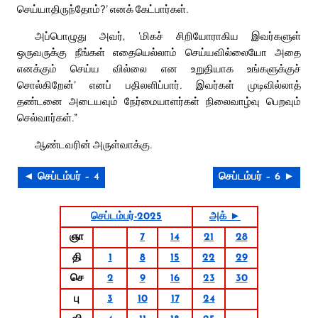
செய்யாதிருந்தோம்?’ எனக் கேட்பார்கள்.
அப்பொழுது அவர், ‘மிகச் சிறியோராகிய இவர்களுள்
ஒருவருக்கு நீங்கள் எதையெல்லாம் செய்யவில்லையோ அதை
எனக்கும் செய்ய வில்லை என உறுதியாக உங்களுக்குச்
சொல்கிறேன்’ எனப் பதிலளிப்பார். இவர்கள் முடிவில்லாத்
தண்டனை அடையவும் நேர்மையாளர்கள் நிலைவாழ்வு பெறவும்
செல்வார்கள்.”
ஆண்டவரின் அருள்வாக்கு.
◄ செப்டம்பர் – 4
செப்டம்பர் – 6 ►
செப்டம்பர்-2025
அக் ►
ஞா
7
14
21
28
தி
1
8
15
22
29
செ
2
9
16
23
30
பு
3
10
17
24