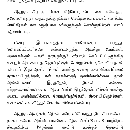
உம்மைத் தேடி வந்தோம்?’ என்று கேட்பார்கள்.
அதற்கு அரசர், ‘மிகச் சிறியோராகிய என் சகோதரர்
சகோதரிகளுள் ஒருவருக்கு நீங்கள் செய்ததையெல்லாம் எனக்கே
செய்தீர்கள் என உறுதியாக உங்களுக்குச் சொல்லுகிறேன்’ எனப்
பதிலளிப்பார்.
பின்பு இடப்பக்கத்தில் உள்ளோரைப் பார்த்து,
‘சபிக்கப்பட்டவர்களே, என்னிடமிருந்து அகன்று போங்கள்.
அலகைக்கும் அதன் தூதருக்கும் ஏற்பாடு செய்யப்பட்டிருக்கிற
என்றும் அணையாத நெருப்புக்குள் செல்லுங்கள். ஏனெனில் நான்
பசியாய் இருந்தேன், நீங்கள் எனக்கு உணவு கொடுக்கவில்லை;
தாகமாயிருந்தேன், என் தாகத்தைத் தணிக்கவில்லை. நான்
அன்னியனாய் இருந்தேன், நீங்கள் என்னை
ஏற்றுக்கொள்ளவில்லை. ஆடையின்றி இருந்தேன், நீங்கள் எனக்கு
ஆடை அளிக்கவில்லை. நோயுற்றிருந்தேன், சிறையிலிருந்தேன்,
என்னைக் கவனித்துக் கொள்ளவில்லை’ என்பார்.
அதற்கு அவர்கள், ‘ஆண்டவரே, எப்பொழுது நீர் பசியாகவோ,
தாகமாகவோ, அன்னியராகவோ, ஆடையின்றியோ, நோயுற்றோ,
சிறையிலோ இருக்கக் கண்டு உமக்குத் தொண்டு