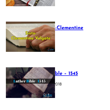
The Sixto-Clementine
Vulgate
July 12, 2025
Luther Bible – 1545
October 17, 2018