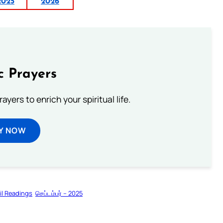
2025
2026
c Prayers
ayers to enrich your spiritual life.
Y NOW
il Readings
செப்டம்பர் – 2025