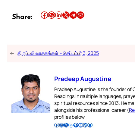
Share this article on Facebook
Share this article on WhatsApp
Share this article on LinkedIn
Share this article on X
Share this article on Telegram
Email this Article
Share:
←
திருப்பலி வாசகங்கள் – செப்டம்பர் 3, 2025
Pradeep Augustine
Pradeep Augustine is the founder of C
Readings in multiple languages, praye
spiritual resources since 2013. He ma
alongside his professional career (
Re
profiles below.
Follow Pradeep on Facebook
Follow Pradeep on Instagram
Follow Pradeep on X
Follow Pradeep on LinkedIn
Follow Pradeep on Pinterest
Subscribe to Pradeep’s Youtube Channel
Follow Pradeep on WordPress
Follow Pradeep on GitHub