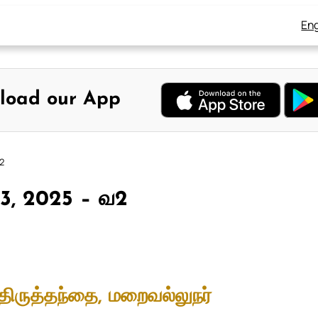
Eng
load our App
வ2
் 3, 2025 – வ2
திருத்தந்தை, மறைவல்லுநர்