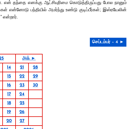
ே. என் தந்தை எனக்கு ஆட்சியுரிமை கொடுத்திருப்பது போல நானும்
ள் என்னோடு பந்தியில் அமர்ந்து உண்டு குடிப்பீர்கள்; இஸ்ரயேலின்
” என்றார்.
செப்டம்பர் – 4 ►
25
அக் ►
14
21
28
15
22
29
16
23
30
17
24
18
25
19
26
20
27