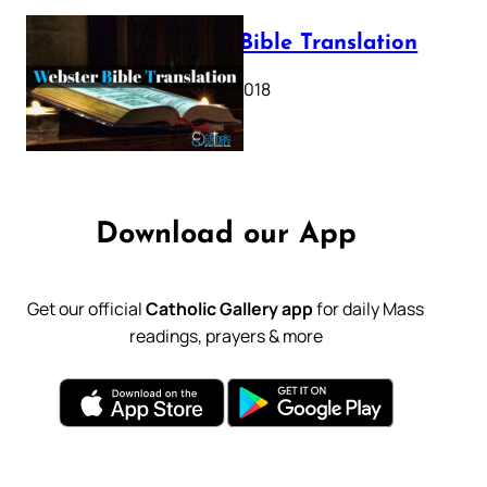
Webster Bible Translation
October 11, 2018
Download our App
Get our official
Catholic Gallery app
for daily Mass
readings, prayers & more