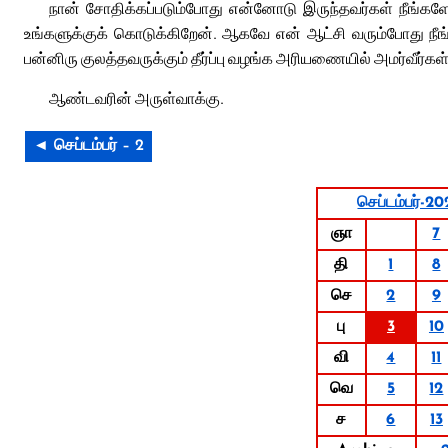
நான் சோதிக்கப்படும்போது என்னோடு இருந்தவர்கள் நீங்கள
உங்களுக்குக் கொடுக்கிறேன். ஆகவே என் ஆட்சி வரும்போது நீங்க
பன்னிரு குலத்தவருக்கும் தீர்ப்பு வழங்க அரியணையில் அமர்வீர்கள்
ஆண்டவரின் அருள்வாக்கு.
◄ செப்டம்பர் – 2
செப்டம்பர்-20
ஞா
7
தி
1
8
செ
2
9
பு
3
10
வி
4
11
வெ
5
12
ச
6
13