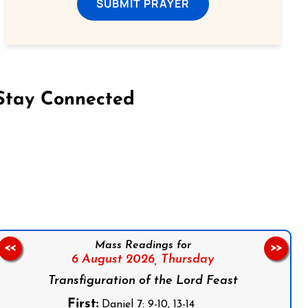
SUBMIT PRAYER
Stay Connected
on Facebook
Follow us on Instagram
Follow us on X
Subscribe to our YouTube Channel
Follow us on WhatsApp
Mass Readings for
<<
>>
6 August 2026,
Thursday
Transfiguration of the Lord Feast
First:
Daniel 7: 9-10, 13-14