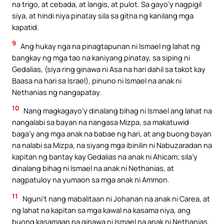
na trigo, at cebada, at langis, at pulot. Sa gayo’y nagpigil
siya, at hindi niya pinatay sila sa gitna ng kanilang mga
kapatid.
9
Ang hukay nga na pinagtapunan ni Ismael ng lahat ng
bangkay ng mga tao na kaniyang pinatay, sa siping ni
Gedalias, (siya ring ginawa ni Asa na hari dahil sa takot kay
Baasa na hari sa Israel), pinuno ni Ismael na anak ni
Nethanias ng nangapatay.
10
Nang magkagayo’y dinalang bihag ni Ismael ang lahat na
nangalabi sa bayan na nangasa Mizpa, sa makatuwid
baga’y ang mga anak na babae ng hari, at ang buong bayan
na nalabi sa Mizpa, na siyang mga ibinilin ni Nabuzaradan na
kapitan ng bantay kay Gedalias na anak ni Ahicam; sila’y
dinalang bihag ni Ismael na anak ni Nethanias, at
nagpatuloy na yumaon sa mga anak ni Ammon.
11
Nguni’t nang mabalitaan ni Johanan na anak ni Carea, at
ng lahat na kapitan sa mga kawal na kasama niya, ang
buong kasamaan na ginawa ni Ismael na anak ni Nethanias,