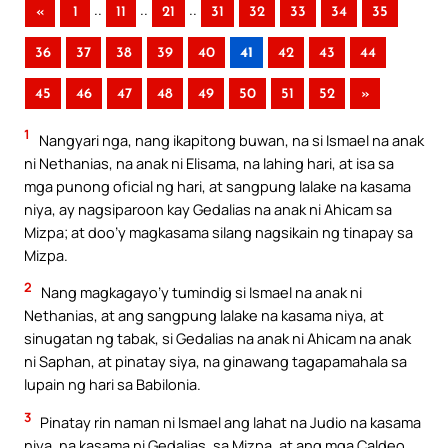
..
..
..
«
1
11
21
31
32
33
34
35
36
37
38
39
40
41
42
43
44
45
46
47
48
49
50
51
52
»
1
Nangyari nga, nang ikapitong buwan, na si Ismael na anak
ni Nethanias, na anak ni Elisama, na lahing hari, at isa sa
mga punong oficial ng hari, at sangpung lalake na kasama
niya, ay nagsiparoon kay Gedalias na anak ni Ahicam sa
Mizpa; at doo’y magkasama silang nagsikain ng tinapay sa
Mizpa.
2
Nang magkagayo’y tumindig si Ismael na anak ni
Nethanias, at ang sangpung lalake na kasama niya, at
sinugatan ng tabak, si Gedalias na anak ni Ahicam na anak
ni Saphan, at pinatay siya, na ginawang tagapamahala sa
lupain ng hari sa Babilonia.
3
Pinatay rin naman ni Ismael ang lahat na Judio na kasama
niya, na kasama ni Gedalias, sa Mizpa, at ang mga Caldeo