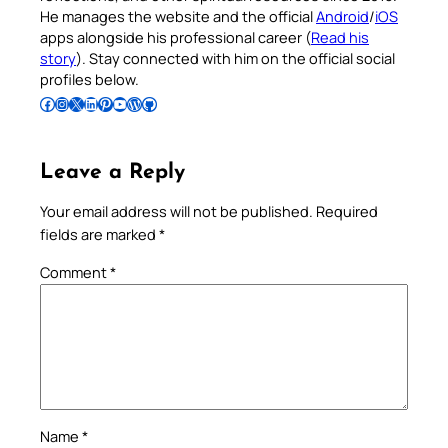
He manages the website and the official
Android
/
iOS
apps alongside his professional career (
Read his
story
). Stay connected with him on the official social
profiles below.
Follow Pradeep on Facebook
Follow Pradeep on Instagram
Follow Pradeep on X
Follow Pradeep on LinkedIn
Follow Pradeep on Pinterest
Subscribe to Pradeep’s Youtube Channel
Follow Pradeep on WordPress
Follow Pradeep on GitHub
Leave a Reply
Your email address will not be published.
Required
fields are marked
*
Comment
*
Name
*