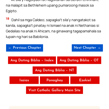
na malapit sa Bethlehem upang pumaroong masok sa
Egipto.
18
Dahil sa mga Caldeo; sapagka’t sila’y nangatakot sa
kanila, sapagka’t pinatay ni Ismael na anak ni Nethanias si
Gedalias na anak ni Ahicam, na ginawang tagapamahala sa
lupain ng hari sa Babilonia.
← Previous Chapter
Next Chapter →
Ang Dating Biblia – Index
Ang Dating Biblia – OT
Ang Dating Biblia – NT
Isaias
Panaghoy
Ezekiel
Visit Catholic Gallery Main Site