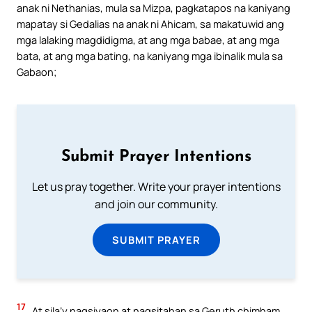
anak ni Nethanias, mula sa Mizpa, pagkatapos na kaniyang
mapatay si Gedalias na anak ni Ahicam, sa makatuwid ang
mga lalaking magdidigma, at ang mga babae, at ang mga
bata, at ang mga bating, na kaniyang mga ibinalik mula sa
Gabaon;
Submit Prayer Intentions
Let us pray together. Write your prayer intentions
and join our community.
SUBMIT PRAYER
17
At sila’y nagsiyaon at nagsitahan sa Geruth chimham,