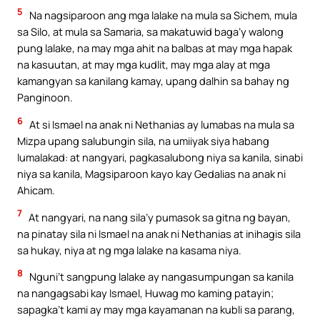
5
Na nagsiparoon ang mga lalake na mula sa Sichem, mula
sa Silo, at mula sa Samaria, sa makatuwid baga’y walong
pung lalake, na may mga ahit na balbas at may mga hapak
na kasuutan, at may mga kudlit, may mga alay at mga
kamangyan sa kanilang kamay, upang dalhin sa bahay ng
Panginoon.
6
At si Ismael na anak ni Nethanias ay lumabas na mula sa
Mizpa upang salubungin sila, na umiiyak siya habang
lumalakad: at nangyari, pagkasalubong niya sa kanila, sinabi
niya sa kanila, Magsiparoon kayo kay Gedalias na anak ni
Ahicam.
7
At nangyari, na nang sila’y pumasok sa gitna ng bayan,
na pinatay sila ni Ismael na anak ni Nethanias at inihagis sila
sa hukay, niya at ng mga lalake na kasama niya.
8
Nguni’t sangpung lalake ay nangasumpungan sa kanila
na nangagsabi kay Ismael, Huwag mo kaming patayin;
sapagka’t kami ay may mga kayamanan na kubli sa parang,