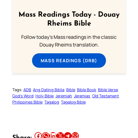
Mass Readings Today - Douay
Rheims Bible
Follow today's Mass readings in the classic
Douay Rheims translation.
MASS READINGS (DRB)
Tags:
ADB
Ang Dating Biblia
Bible
Bible Book
Bible Verse
God’s Word
Holy Bible
Jeremiah
Jeremias
Old Testament
Philippines Bible
Tagalog
Tagalog Bible
Share this article on Facebook
Share this article on WhatsApp
Share this article on LinkedIn
Share this article on X
Share this article on Telegram
Email this Article
Share: