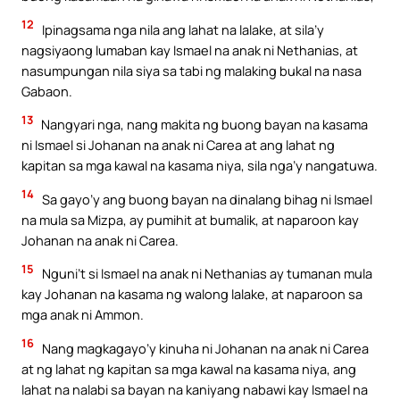
12
Ipinagsama nga nila ang lahat na lalake, at sila’y
nagsiyaong lumaban kay Ismael na anak ni Nethanias, at
nasumpungan nila siya sa tabi ng malaking bukal na nasa
Gabaon.
13
Nangyari nga, nang makita ng buong bayan na kasama
ni Ismael si Johanan na anak ni Carea at ang lahat ng
kapitan sa mga kawal na kasama niya, sila nga’y nangatuwa.
14
Sa gayo’y ang buong bayan na dinalang bihag ni Ismael
na mula sa Mizpa, ay pumihit at bumalik, at naparoon kay
Johanan na anak ni Carea.
15
Nguni’t si Ismael na anak ni Nethanias ay tumanan mula
kay Johanan na kasama ng walong lalake, at naparoon sa
mga anak ni Ammon.
16
Nang magkagayo’y kinuha ni Johanan na anak ni Carea
at ng lahat ng kapitan sa mga kawal na kasama niya, ang
lahat na nalabi sa bayan na kaniyang nabawi kay Ismael na