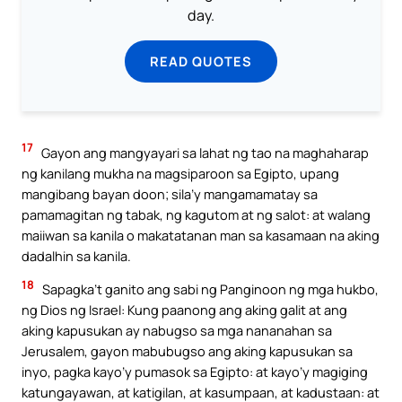
day.
READ QUOTES
17
Gayon ang mangyayari sa lahat ng tao na maghaharap
ng kanilang mukha na magsiparoon sa Egipto, upang
mangibang bayan doon; sila’y mangamamatay sa
pamamagitan ng tabak, ng kagutom at ng salot: at walang
maiiwan sa kanila o makatatanan man sa kasamaan na aking
dadalhin sa kanila.
18
Sapagka’t ganito ang sabi ng Panginoon ng mga hukbo,
ng Dios ng Israel: Kung paanong ang aking galit at ang
aking kapusukan ay nabugso sa mga nananahan sa
Jerusalem, gayon mabubugso ang aking kapusukan sa
inyo, pagka kayo’y pumasok sa Egipto: at kayo’y magiging
katungayawan, at katigilan, at kasumpaan, at kadustaan: at