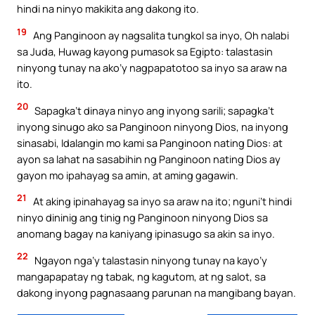
hindi na ninyo makikita ang dakong ito.
19
Ang Panginoon ay nagsalita tungkol sa inyo, Oh nalabi
sa Juda, Huwag kayong pumasok sa Egipto: talastasin
ninyong tunay na ako’y nagpapatotoo sa inyo sa araw na
ito.
20
Sapagka’t dinaya ninyo ang inyong sarili; sapagka’t
inyong sinugo ako sa Panginoon ninyong Dios, na inyong
sinasabi, Idalangin mo kami sa Panginoon nating Dios: at
ayon sa lahat na sasabihin ng Panginoon nating Dios ay
gayon mo ipahayag sa amin, at aming gagawin.
21
At aking ipinahayag sa inyo sa araw na ito; nguni’t hindi
ninyo dininig ang tinig ng Panginoon ninyong Dios sa
anomang bagay na kaniyang ipinasugo sa akin sa inyo.
22
Ngayon nga’y talastasin ninyong tunay na kayo’y
mangapapatay ng tabak, ng kagutom, at ng salot, sa
dakong inyong pagnasaang parunan na mangibang bayan.