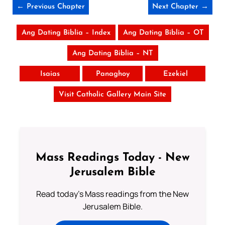
← Previous Chapter
Next Chapter →
Ang Dating Biblia – Index
Ang Dating Biblia – OT
Ang Dating Biblia – NT
Isaias
Panaghoy
Ezekiel
Visit Catholic Gallery Main Site
Mass Readings Today - New
Jerusalem Bible
Read today's Mass readings from the New
Jerusalem Bible.