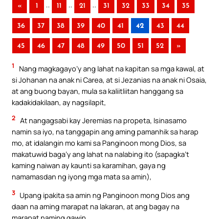
..
..
..
«
1
11
21
31
32
33
34
35
36
37
38
39
40
41
42
43
44
45
46
47
48
49
50
51
52
»
1
Nang magkagayo’y ang lahat na kapitan sa mga kawal, at
si Johanan na anak ni Carea, at si Jezanias na anak ni Osaia,
at ang buong bayan, mula sa kaliitliitan hanggang sa
kadakidakilaan, ay nagsilapit,
2
At nangagsabi kay Jeremias na propeta, Isinasamo
namin sa iyo, na tanggapin ang aming pamanhik sa harap
mo, at idalangin mo kami sa Panginoon mong Dios, sa
makatuwid baga’y ang lahat na nalabing ito (sapagka’t
kaming naiwan ay kaunti sa karamihan, gaya ng
namamasdan ng iyong mga mata sa amin),
3
Upang ipakita sa amin ng Panginoon mong Dios ang
daan na aming marapat na lakaran, at ang bagay na
marapat naming gawin.