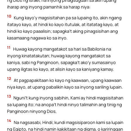
iharap ang inyong pamanhik sa harap niya:
10
Kung kayo’y magsisitahan pa sa lupaing ito, akin ngang
itatayo kayo, at hindi ko kayo itutulak, at itatatag kayo, at
hindi ko kayo paaalisin; sapagka’t aking pinagsisihan ang
kasamaang nagawa ko sa inyo.
11
Huwag kayong mangatakot sa hari sa Babilonia na
inyong kinatatakutan; huwag kayong mangatakot sa
kaniya, sabi ng Panginoon, sapagka’t ako’y sumasainyo
upang iligtas ko kayo, at alisin kayo sa kaniyang kamay.
12
At pagpapakitaan ko kayo ng kaawaan, upang kaawaan
niya kayo, at upang pabalikin kayo sa inyong sariling lupain.
13
Nguni’t kung inyong sabihin, Kami ay hindi magsisitahan
sa lupaing ito; na anopa’t hindi ninyo talimahin ang tinig ng
Panginoon ninyong Dios,
14
Na nagsasabi, Hindi; kundi magsisiparoon kami sa lupain
ng Egipto, na hindi namin kakikitaan ng digma, o kariringgan