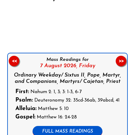
Follow us on Facebook
Follow us on Instagram
Follow us on X
Subscribe to our YouTube Channel
Follow us on WhatsApp
Mass Readings for
<<
>>
7 August 2026,
Friday
Ordinary Weekday/ Sixtus II, Pope, Martyr,
and Companions, Martyrs/ Cajetan, Priest
First:
Nahum 2: 1, 3; 3: 1-3, 6-7
Psalm:
Deuteronomy 32: 35cd-36ab, 39abcd, 41
Alleluia:
Matthew 5: 10
Gospel:
Matthew 16: 24-28
FULL MASS READINGS