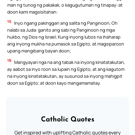
man ng tunog ng pakakak, o kagugutuman ng tinapay: at
doon kami magsisitahan:
15
Inyo ngang pakinggan ang salita ng Panginoon, Oh
nalabi sa Juda: ganito ang sabi ng Panginoon ng mga
hukbo, ng Dios ng Israel; Kung inyong lubos na ihaharap
ang inyong mukha na pumasok sa Egipto, at magsiparoon
upang mangibang bayan doon;
16
Mangyayari nga na ang tabak na inyong kinatatakutan,
ay aabot sa inyo roon sa lupain ng Egipto, at ang kagutom
na inyong kinatatakutan, ay susunod sa inyong mahigpit
doon sa Egipto; at doon kayo mangamamatay.
Catholic Quotes
Get inspired with uplifting Catholic quotes every