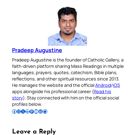
Pradeep Augustine
Pradeep Augustine is the founder of Catholic Gallery, a
faith-driven platform sharing Mass Readings in multiple
languages, prayers, quotes, catechism, Bible plans,
reflections, and other spiritual resources since 2013.
He manages the website and the official
Android
/
iOS
apps alongside his professional career (
Read his
story
). Stay connected with him on the official social
profiles below.
Follow Pradeep on Facebook
Follow Pradeep on Instagram
Follow Pradeep on X
Follow Pradeep on LinkedIn
Follow Pradeep on Pinterest
Subscribe to Pradeep’s Youtube Channel
Follow Pradeep on WordPress
Follow Pradeep on GitHub
Leave a Reply