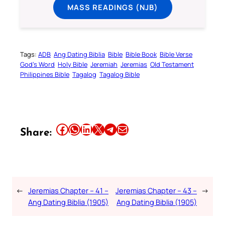
MASS READINGS (NJB)
Tags:
ADB
Ang Dating Biblia
Bible
Bible Book
Bible Verse
God’s Word
Holy Bible
Jeremiah
Jeremias
Old Testament
Philippines Bible
Tagalog
Tagalog Bible
Share this article on Facebook
Share this article on WhatsApp
Share this article on LinkedIn
Share this article on X
Share this article on Telegram
Email this Article
Share:
←
Jeremias Chapter – 41 –
Jeremias Chapter – 43 –
→
Ang Dating Biblia (1905)
Ang Dating Biblia (1905)