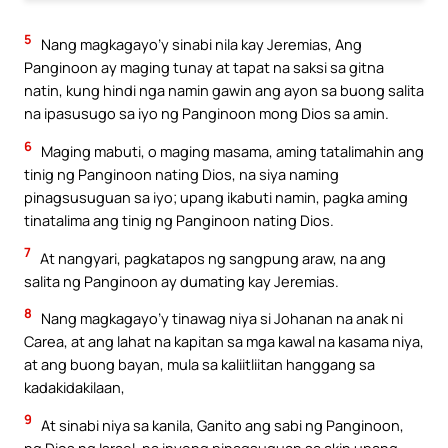
5
Nang magkagayo’y sinabi nila kay Jeremias, Ang
Panginoon ay maging tunay at tapat na saksi sa gitna
natin, kung hindi nga namin gawin ang ayon sa buong salita
na ipasusugo sa iyo ng Panginoon mong Dios sa amin.
6
Maging mabuti, o maging masama, aming tatalimahin ang
tinig ng Panginoon nating Dios, na siya naming
pinagsusuguan sa iyo; upang ikabuti namin, pagka aming
tinatalima ang tinig ng Panginoon nating Dios.
7
At nangyari, pagkatapos ng sangpung araw, na ang
salita ng Panginoon ay dumating kay Jeremias.
8
Nang magkagayo’y tinawag niya si Johanan na anak ni
Carea, at ang lahat na kapitan sa mga kawal na kasama niya,
at ang buong bayan, mula sa kaliitliitan hanggang sa
kadakidakilaan,
9
At sinabi niya sa kanila, Ganito ang sabi ng Panginoon,
ng Dios ng Israel, na inyong pinagsuguan sa akin upang