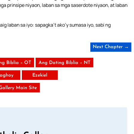
mga prinsipe niyaon, laban sa mga saserdote niyaon, at laban
naig laban sa iyo: sapagka’t ako’y sumasa iyo, sabi ng
Next Chapter →
ng Biblia – OT
Ang Dating Biblia – NT
aghoy
Ezekiel
 Gallery Main Site