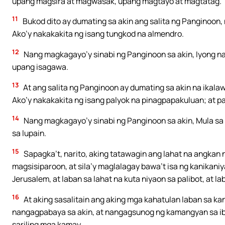
upang magsira at magwasak, upang magtayo at magtatag.
11
Bukod dito ay dumating sa akin ang salita ng Panginoon, 
Ako’y nakakakita ng isang tungkod na almendro.
12
Nang magkagayo’y sinabi ng Panginoon sa akin, Iyong nak
upang isagawa.
13
At ang salita ng Panginoon ay dumating sa akin na ikalaw
Ako’y nakakakita ng isang palyok na pinagpapakuluan; at p
14
Nang magkagayo’y sinabi ng Panginoon sa akin, Mula sa
sa lupain.
15
Sapagka’t, narito, aking tatawagin ang lahat na angkan n
magsisiparoon, at sila’y maglalagay bawa’t isa ng kanikan
Jerusalem, at laban sa lahat na kuta niyaon sa palibot, at l
16
At aking sasalitain ang aking mga kahatulan laban sa kan
nangagpabaya sa akin, at nangagsunog ng kamangyan sa ib
sariling mga kamay.