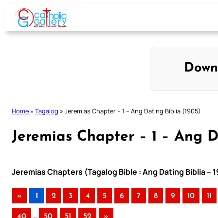
Skip
to
content
Down
Home
»
Tagalog
»
Jeremias Chapter – 1 – Ang Dating Biblia (1905)
Jeremias Chapter – 1 – Ang D
Jeremias Chapters (Tagalog Bible : Ang Dating Biblia – 
«
1
2
3
4
5
6
7
8
9
10
11
..
40
50
51
52
»