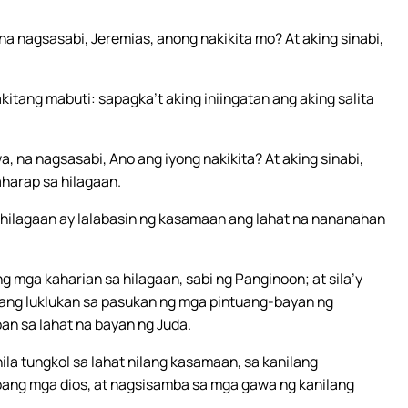
na nagsasabi, Jeremias, anong nakikita mo? At aking sinabi,
itang mabuti: sapagka’t aking iniingatan ang aking salita
a, na nagsasabi, Ano ang iyong nakikita? At aking sinabi,
aharap sa hilagaan.
 hilagaan ay lalabasin ng kasamaan ang lahat na nananahan
g mga kaharian sa hilagaan, sabi ng Panginoon; at sila’y
iyang luklukan sa pasukan ng mga pintuang-bayan ng
aban sa lahat na bayan ng Juda.
ila tungkol sa lahat nilang kasamaan, sa kanilang
ang mga dios, at nagsisamba sa mga gawa ng kanilang