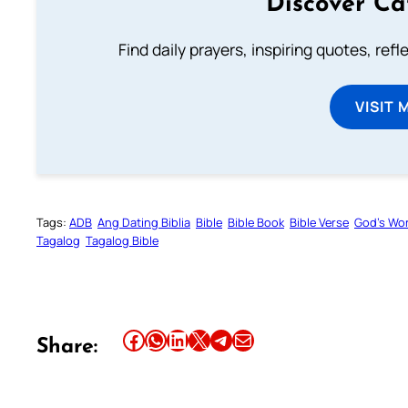
Discover Ca
Find daily prayers, inspiring quotes, ref
VISIT 
Tags:
ADB
Ang Dating Biblia
Bible
Bible Book
Bible Verse
God’s Wo
Tagalog
Tagalog Bible
Share this article on Facebook
Share this article on WhatsApp
Share this article on LinkedIn
Share this article on X
Share this article on Telegram
Email this Article
Share: