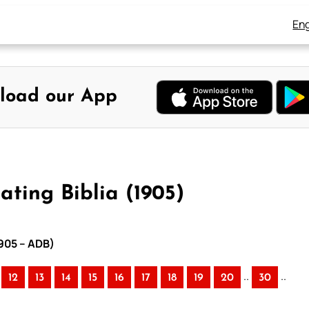
Eng
load our App
ating Biblia (1905)
1905 – ADB)
..
..
12
13
14
15
16
17
18
19
20
30