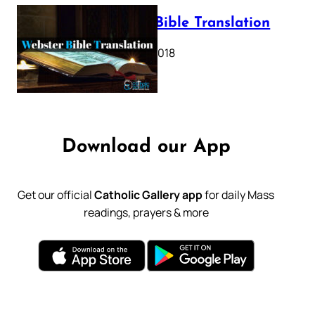
Webster Bible Translation
October 11, 2018
Download our App
Get our official
Catholic Gallery app
for daily Mass
readings, prayers & more