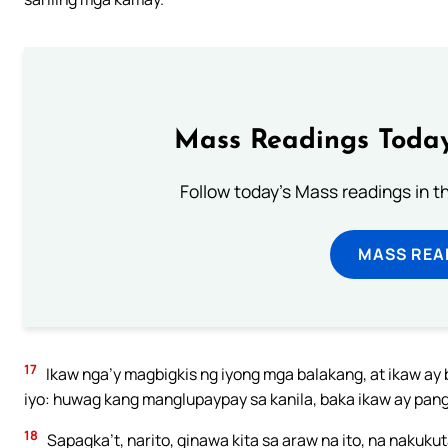
Mass Readings Today
Follow today's Mass readings in t
MASS REA
17
Ikaw nga’y magbigkis ng iyong mga balakang, at ikaw ay b
iyo: huwag kang manglupaypay sa kanila, baka ikaw ay pang
18
Sapagka’t, narito, ginawa kita sa araw na ito, na nakuku