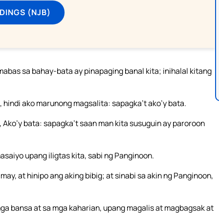
DINGS (NJB)
umabas sa bahay-bata ay pinapaging banal kita; inihalal kitang
, hindi ako marunong magsalita: sapagka’t ako’y bata.
, Ako’y bata: sapagka’t saan man kita susuguin ay paroroon
saiyo upang iligtas kita, sabi ng Panginoon.
, at hinipo ang aking bibig; at sinabi sa akin ng Panginoon,
mga bansa at sa mga kaharian, upang magalis at magbagsak at