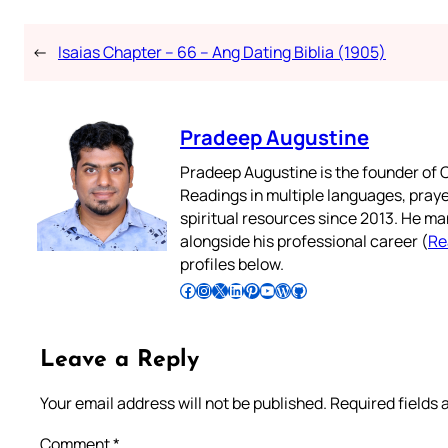
←
Isaias Chapter – 66 – Ang Dating Biblia (1905)
Pradeep Augustine
Pradeep Augustine is the founder of C
Readings in multiple languages, praye
spiritual resources since 2013. He ma
alongside his professional career (
Re
profiles below.
Follow Pradeep on Facebook
Follow Pradeep on Instagram
Follow Pradeep on X
Follow Pradeep on LinkedIn
Follow Pradeep on Pinterest
Subscribe to Pradeep’s Youtube Channel
Follow Pradeep on WordPress
Follow Pradeep on GitHub
Leave a Reply
Your email address will not be published.
Required fields
Comment
*