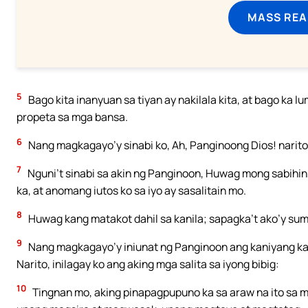
MASS REA
5
Bago kita inanyuan sa tiyan ay nakilala kita, at bago ka l
propeta sa mga bansa.
6
Nang magkagayo’y sinabi ko, Ah, Panginoong Dios! narito
7
Nguni’t sinabi sa akin ng Panginoon, Huwag mong sabihin
ka, at anomang iutos ko sa iyo ay sasalitain mo.
8
Huwag kang matakot dahil sa kanila; sapagka’t ako’y suma
9
Nang magkagayo’y iniunat ng Panginoon ang kaniyang kamay
Narito, inilagay ko ang aking mga salita sa iyong bibig:
10
Tingnan mo, aking pinapagpupuno ka sa araw na ito sa 