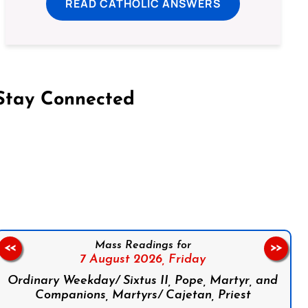
READ CATHOLIC ANSWERS
Stay Connected
on Facebook
Follow us on Instagram
Follow us on X
Subscribe to our YouTube Channel
Follow us on WhatsApp
Mass Readings for
<<
>>
7 August 2026,
Friday
Ordinary Weekday/ Sixtus II, Pope, Martyr, and
Companions, Martyrs/ Cajetan, Priest