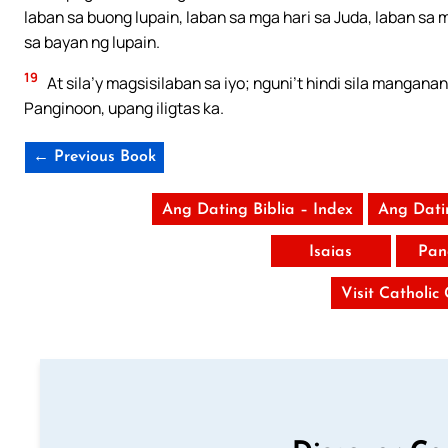
laban sa buong lupain, laban sa mga hari sa Juda, laban sa 
sa bayan ng lupain.
19
At sila’y magsisilaban sa iyo; nguni’t hindi sila mangana
Panginoon, upang iligtas ka.
← Previous Book
Ang Dating Biblia – Index
Ang Dati
Isaias
Pan
Visit Catholic