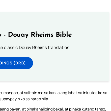
 - Douay Rheims Bible
he classic Douay Rheims translation.
DINGS (DRB)
umangon, at salitain mo sa kanila ang lahat na iniuutos ko sa
lupaypayin ko sa harap nila.
taang bayan, at pinakahaliging bakal, at pinaka kutang tanso,