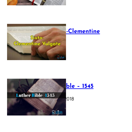
The Sixto-Clementine
Vulgate
July 12, 2025
Luther Bible – 1545
October 17, 2018