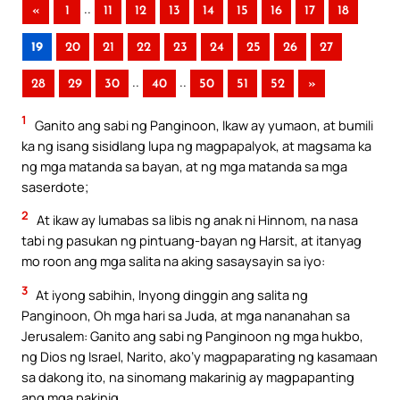
..
«
1
11
12
13
14
15
16
17
18
19
20
21
22
23
24
25
26
27
..
..
28
29
30
40
50
51
52
»
1
Ganito ang sabi ng Panginoon, Ikaw ay yumaon, at bumili
ka ng isang sisidlang lupa ng magpapalyok, at magsama ka
ng mga matanda sa bayan, at ng mga matanda sa mga
saserdote;
2
At ikaw ay lumabas sa libis ng anak ni Hinnom, na nasa
tabi ng pasukan ng pintuang-bayan ng Harsit, at itanyag
mo roon ang mga salita na aking sasaysayin sa iyo:
3
At iyong sabihin, Inyong dinggin ang salita ng
Panginoon, Oh mga hari sa Juda, at mga nananahan sa
Jerusalem: Ganito ang sabi ng Panginoon ng mga hukbo,
ng Dios ng Israel, Narito, ako’y magpaparating ng kasamaan
sa dakong ito, na sinomang makarinig ay magpapanting
ang mga pakinig.