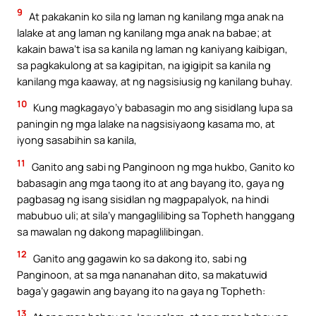
9
At pakakanin ko sila ng laman ng kanilang mga anak na
lalake at ang laman ng kanilang mga anak na babae; at
kakain bawa’t isa sa kanila ng laman ng kaniyang kaibigan,
sa pagkakulong at sa kagipitan, na igigipit sa kanila ng
kanilang mga kaaway, at ng nagsisiusig ng kanilang buhay.
10
Kung magkagayo’y babasagin mo ang sisidlang lupa sa
paningin ng mga lalake na nagsisiyaong kasama mo, at
iyong sasabihin sa kanila,
11
Ganito ang sabi ng Panginoon ng mga hukbo, Ganito ko
babasagin ang mga taong ito at ang bayang ito, gaya ng
pagbasag ng isang sisidlan ng magpapalyok, na hindi
mabubuo uli; at sila’y mangaglilibing sa Topheth hanggang
sa mawalan ng dakong mapaglilibingan.
12
Ganito ang gagawin ko sa dakong ito, sabi ng
Panginoon, at sa mga nananahan dito, sa makatuwid
baga’y gagawin ang bayang ito na gaya ng Topheth:
13