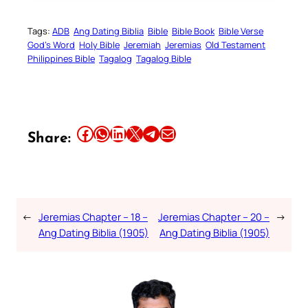
Tags:
ADB
Ang Dating Biblia
Bible
Bible Book
Bible Verse
God’s Word
Holy Bible
Jeremiah
Jeremias
Old Testament
Philippines Bible
Tagalog
Tagalog Bible
Share this article on Facebook
Share this article on WhatsApp
Share this article on LinkedIn
Share this article on X
Share this article on Telegram
Email this Article
Share:
←
Jeremias Chapter – 18 –
Jeremias Chapter – 20 –
→
Ang Dating Biblia (1905)
Ang Dating Biblia (1905)