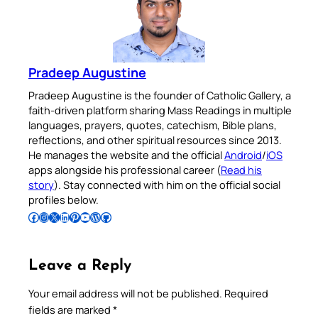
Pradeep Augustine
Pradeep Augustine is the founder of Catholic Gallery, a
faith-driven platform sharing Mass Readings in multiple
languages, prayers, quotes, catechism, Bible plans,
reflections, and other spiritual resources since 2013.
He manages the website and the official
Android
/
iOS
apps alongside his professional career (
Read his
story
). Stay connected with him on the official social
profiles below.
Follow Pradeep on Facebook
Follow Pradeep on Instagram
Follow Pradeep on X
Follow Pradeep on LinkedIn
Follow Pradeep on Pinterest
Subscribe to Pradeep’s Youtube Channel
Follow Pradeep on WordPress
Follow Pradeep on GitHub
Leave a Reply
Your email address will not be published.
Required
fields are marked
*