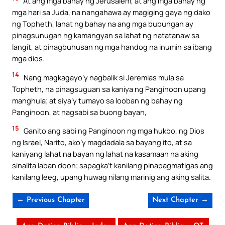
At ang mga bahay ng Jerusalem, at ang mga bahay ng
mga hari sa Juda, na nangahawa ay magiging gaya ng dako
ng Topheth, lahat ng bahay na ang mga bubungan ay
pinagsunugan ng kamangyan sa lahat ng natatanaw sa
langit, at pinagbuhusan ng mga handog na inumin sa ibang
mga dios.
14
Nang magkagayo’y nagbalik si Jeremias mula sa
Topheth, na pinagsuguan sa kaniya ng Panginoon upang
manghula; at siya’y tumayo sa looban ng bahay ng
Panginoon, at nagsabi sa buong bayan,
15
Ganito ang sabi ng Panginoon ng mga hukbo, ng Dios
ng Israel, Narito, ako’y magdadala sa bayang ito, at sa
kaniyang lahat na bayan ng lahat na kasamaan na aking
sinalita laban doon; sapagka’t kanilang pinapagmatigas ang
kanilang leeg, upang huwag nilang marinig ang aking salita.
← Previous Chapter
Next Chapter →