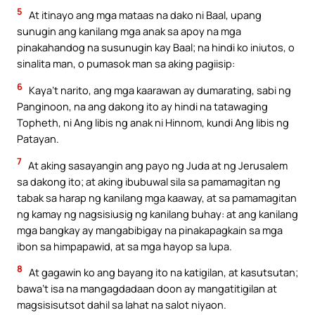
5
At itinayo ang mga mataas na dako ni Baal, upang
sunugin ang kanilang mga anak sa apoy na mga
pinakahandog na susunugin kay Baal; na hindi ko iniutos, o
sinalita man, o pumasok man sa aking pagiisip:
6
Kaya’t narito, ang mga kaarawan ay dumarating, sabi ng
Panginoon, na ang dakong ito ay hindi na tatawaging
Topheth, ni Ang libis ng anak ni Hinnom, kundi Ang libis ng
Patayan.
7
At aking sasayangin ang payo ng Juda at ng Jerusalem
sa dakong ito; at aking ibubuwal sila sa pamamagitan ng
tabak sa harap ng kanilang mga kaaway, at sa pamamagitan
ng kamay ng nagsisiusig ng kanilang buhay: at ang kanilang
mga bangkay ay mangabibigay na pinakapagkain sa mga
ibon sa himpapawid, at sa mga hayop sa lupa.
8
At gagawin ko ang bayang ito na katigilan, at kasutsutan;
bawa’t isa na mangagdadaan doon ay mangatitigilan at
magsisisutsot dahil sa lahat na salot niyaon.