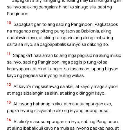
sa inyo sa aking pangalan: hindi ko sinugo sila, sabi ng
Panginoon.
10
Sapagka’t ganito ang sabi ng Panginoon, Pagkatapos
na maganap ang pitong pung taon sa Babilonia, aking
dadalawin kayo, at aking tutuparin ang aking mabuting
salita sa inyo, sa pagpapabalik sa inyo sa dakong ito.
11
Sapagka’t nalalaman ko ang mga pagiisip na aking iniisip
sa inyo, sabi ng Panginoon, mga pagiisip tungkol sa
kapayapaan, at hindi tungkol sa kasamaan, upang bigyan
kayo ng pagasa sa inyong huling wakas.
12
At kayo’y magsisitawag sa akin, at kayo’y magsisiyaon
at magsisidalangin sa akin, at aking didinggin kayo.
13
At inyong hahanapin ako, at masusumpungan ako,
pagka inyong sisiyasatin ako ng inyong buong puso.
14
At ako’y masusumpungan sa inyo, sabi ng Panginoon,
at aking ibabalik uli kayo na mula sa inyong pagkabihag, at