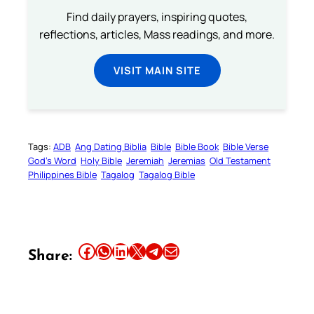
Find daily prayers, inspiring quotes,
reflections, articles, Mass readings, and more.
VISIT MAIN SITE
Tags:
ADB
Ang Dating Biblia
Bible
Bible Book
Bible Verse
God’s Word
Holy Bible
Jeremiah
Jeremias
Old Testament
Philippines Bible
Tagalog
Tagalog Bible
Share this article on Facebook
Share this article on WhatsApp
Share this article on LinkedIn
Share this article on X
Share this article on Telegram
Email this Article
Share: