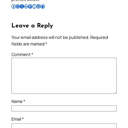
Follow Pradeep on Facebook
Follow Pradeep on Instagram
Follow Pradeep on X
Follow Pradeep on LinkedIn
Follow Pradeep on Pinterest
Subscribe to Pradeep’s Youtube Channel
Follow Pradeep on WordPress
Follow Pradeep on GitHub
Leave a Reply
Your email address will not be published.
Required
fields are marked
*
Comment
*
Name
*
Email
*