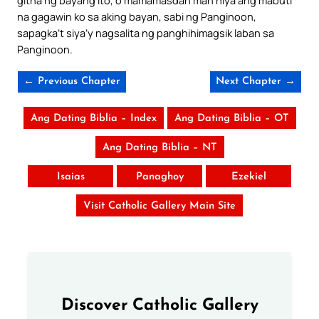
na gagawin ko sa aking bayan, sabi ng Panginoon,
sapagka’t siya’y nagsalita ng panghihimagsik laban sa
Panginoon.
← Previous Chapter
Next Chapter →
Ang Dating Biblia – Index
Ang Dating Biblia – OT
Ang Dating Biblia – NT
Isaias
Panaghoy
Ezekiel
Visit Catholic Gallery Main Site
Discover Catholic Gallery