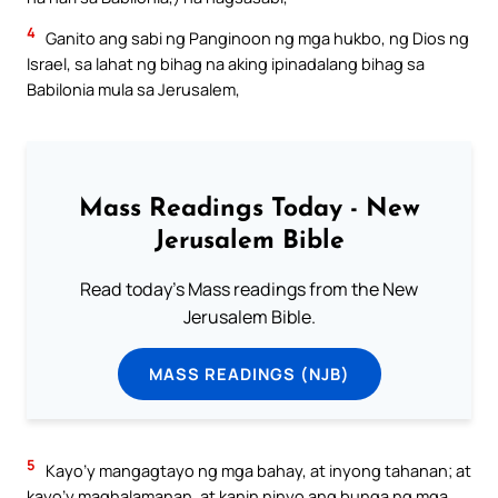
4
Ganito ang sabi ng Panginoon ng mga hukbo, ng Dios ng
Israel, sa lahat ng bihag na aking ipinadalang bihag sa
Babilonia mula sa Jerusalem,
Mass Readings Today - New
Jerusalem Bible
Read today's Mass readings from the New
Jerusalem Bible.
MASS READINGS (NJB)
5
Kayo’y mangagtayo ng mga bahay, at inyong tahanan; at
kayo’y maghalamanan, at kanin ninyo ang bunga ng mga