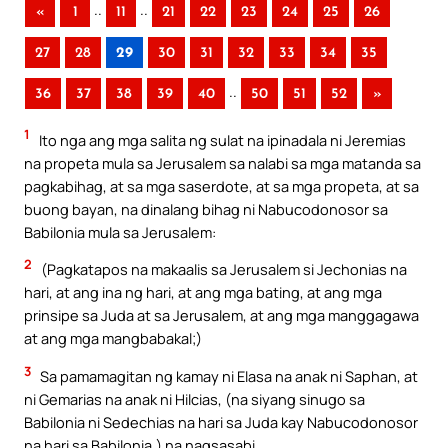
..
..
«
1
11
21
22
23
24
25
26
27
28
29
30
31
32
33
34
35
..
36
37
38
39
40
50
51
52
»
1
Ito nga ang mga salita ng sulat na ipinadala ni Jeremias
na propeta mula sa Jerusalem sa nalabi sa mga matanda sa
pagkabihag, at sa mga saserdote, at sa mga propeta, at sa
buong bayan, na dinalang bihag ni Nabucodonosor sa
Babilonia mula sa Jerusalem:
2
(Pagkatapos na makaalis sa Jerusalem si Jechonias na
hari, at ang ina ng hari, at ang mga bating, at ang mga
prinsipe sa Juda at sa Jerusalem, at ang mga manggagawa
at ang mga mangbabakal;)
3
Sa pamamagitan ng kamay ni Elasa na anak ni Saphan, at
ni Gemarias na anak ni Hilcias, (na siyang sinugo sa
Babilonia ni Sedechias na hari sa Juda kay Nabucodonosor
na hari sa Babilonia,) na nagsasabi,