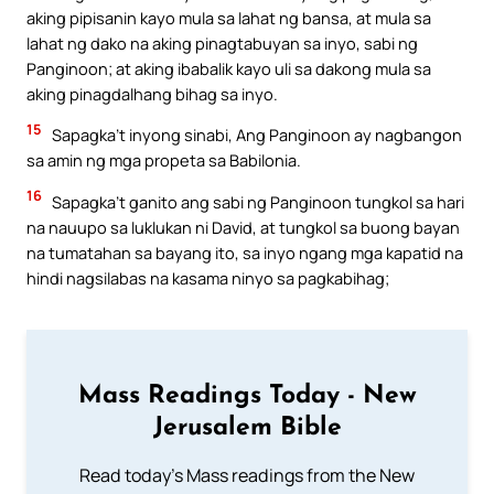
aking pipisanin kayo mula sa lahat ng bansa, at mula sa
lahat ng dako na aking pinagtabuyan sa inyo, sabi ng
Panginoon; at aking ibabalik kayo uli sa dakong mula sa
aking pinagdalhang bihag sa inyo.
15
Sapagka’t inyong sinabi, Ang Panginoon ay nagbangon
sa amin ng mga propeta sa Babilonia.
16
Sapagka’t ganito ang sabi ng Panginoon tungkol sa hari
na nauupo sa luklukan ni David, at tungkol sa buong bayan
na tumatahan sa bayang ito, sa inyo ngang mga kapatid na
hindi nagsilabas na kasama ninyo sa pagkabihag;
Mass Readings Today - New
Jerusalem Bible
Read today's Mass readings from the New