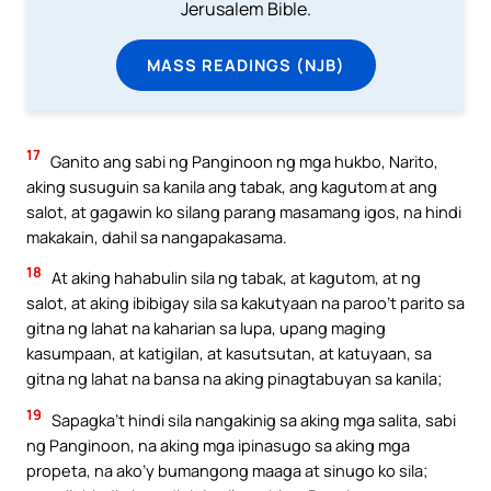
Jerusalem Bible.
MASS READINGS (NJB)
17
Ganito ang sabi ng Panginoon ng mga hukbo, Narito,
aking susuguin sa kanila ang tabak, ang kagutom at ang
salot, at gagawin ko silang parang masamang igos, na hindi
makakain, dahil sa nangapakasama.
18
At aking hahabulin sila ng tabak, at kagutom, at ng
salot, at aking ibibigay sila sa kakutyaan na paroo’t parito sa
gitna ng lahat na kaharian sa lupa, upang maging
kasumpaan, at katigilan, at kasutsutan, at katuyaan, sa
gitna ng lahat na bansa na aking pinagtabuyan sa kanila;
19
Sapagka’t hindi sila nangakinig sa aking mga salita, sabi
ng Panginoon, na aking mga ipinasugo sa aking mga
propeta, na ako’y bumangong maaga at sinugo ko sila;