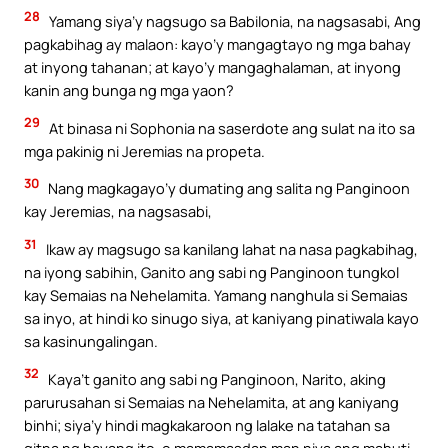
28
Yamang siya’y nagsugo sa Babilonia, na nagsasabi, Ang
pagkabihag ay malaon: kayo’y mangagtayo ng mga bahay
at inyong tahanan; at kayo’y mangaghalaman, at inyong
kanin ang bunga ng mga yaon?
29
At binasa ni Sophonia na saserdote ang sulat na ito sa
mga pakinig ni Jeremias na propeta.
30
Nang magkagayo’y dumating ang salita ng Panginoon
kay Jeremias, na nagsasabi,
31
Ikaw ay magsugo sa kanilang lahat na nasa pagkabihag,
na iyong sabihin, Ganito ang sabi ng Panginoon tungkol
kay Semaias na Nehelamita. Yamang nanghula si Semaias
sa inyo, at hindi ko sinugo siya, at kaniyang pinatiwala kayo
sa kasinungalingan.
32
Kaya’t ganito ang sabi ng Panginoon, Narito, aking
parurusahan si Semaias na Nehelamita, at ang kaniyang
binhi; siya’y hindi magkakaroon ng lalake na tatahan sa
gitna ng bayang ito, o mamamasdan man niya ang mabuti