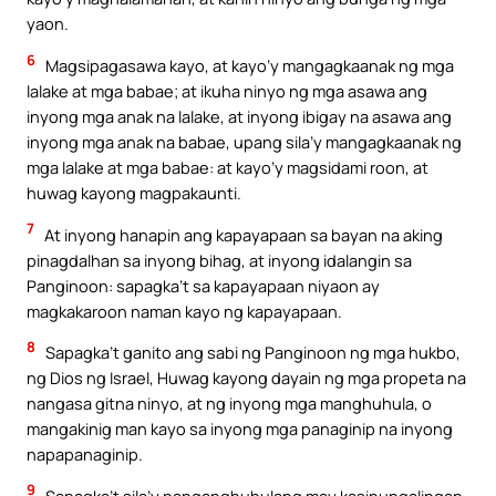
yaon.
6
Magsipagasawa kayo, at kayo’y mangagkaanak ng mga
lalake at mga babae; at ikuha ninyo ng mga asawa ang
inyong mga anak na lalake, at inyong ibigay na asawa ang
inyong mga anak na babae, upang sila’y mangagkaanak ng
mga lalake at mga babae: at kayo’y magsidami roon, at
huwag kayong magpakaunti.
7
At inyong hanapin ang kapayapaan sa bayan na aking
pinagdalhan sa inyong bihag, at inyong idalangin sa
Panginoon: sapagka’t sa kapayapaan niyaon ay
magkakaroon naman kayo ng kapayapaan.
8
Sapagka’t ganito ang sabi ng Panginoon ng mga hukbo,
ng Dios ng Israel, Huwag kayong dayain ng mga propeta na
nangasa gitna ninyo, at ng inyong mga manghuhula, o
mangakinig man kayo sa inyong mga panaginip na inyong
napapanaginip.
9
Sapagka’t sila’y nanganghuhulang may kasinungalingan