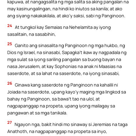
kapuwa, at nangagsalita ng mga salita sa aking pangalan na
may kasinungalingan, na hindi ko iniutos sa kanila; at ako
ang siyang nakakakilala, at ako’y saksi, sabi ng Panginoon.
24
At tungkol kay Semaias na Nehelamita ay iyong
sasalitain, na sasabihin,
25
Ganito ang sinasalita ng Panginoon ng mga hukbo, ng
Dios ng Israel, na sinasabi, Sapagka’t ikaw ay nagpadala ng
mga sulat sa iyong sariling pangalan sa buong bayan na
nasa Jerusalem, at kay Sophonias na anak ni Maasias na
saserdote, at sa lahat na saserdote, na iyong sinasabi,
26
Ginawa kang saserdote ng Panginoon na kahalili ni
Joiada na saserdote, upang kayo’y maging mga lingkod sa
bahay ng Panginoon, sa bawa’t tao na ulol, at
nagpapanggap na propeta, upang iyong mailagay sa
pangawan at sa mga tanikala.
27
Ngayon nga, bakit hindi mo sinaway si Jeremias na taga
Anathoth, na nagpapanggap na propeta sa inyo,