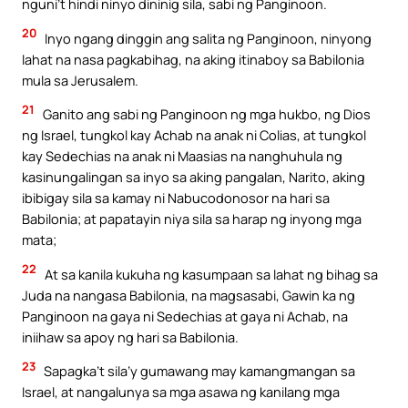
nguni’t hindi ninyo dininig sila, sabi ng Panginoon.
20
Inyo ngang dinggin ang salita ng Panginoon, ninyong
lahat na nasa pagkabihag, na aking itinaboy sa Babilonia
mula sa Jerusalem.
21
Ganito ang sabi ng Panginoon ng mga hukbo, ng Dios
ng Israel, tungkol kay Achab na anak ni Colias, at tungkol
kay Sedechias na anak ni Maasias na nanghuhula ng
kasinungalingan sa inyo sa aking pangalan, Narito, aking
ibibigay sila sa kamay ni Nabucodonosor na hari sa
Babilonia; at papatayin niya sila sa harap ng inyong mga
mata;
22
At sa kanila kukuha ng kasumpaan sa lahat ng bihag sa
Juda na nangasa Babilonia, na magsasabi, Gawin ka ng
Panginoon na gaya ni Sedechias at gaya ni Achab, na
iniihaw sa apoy ng hari sa Babilonia.
23
Sapagka’t sila’y gumawang may kamangmangan sa
Israel, at nangalunya sa mga asawa ng kanilang mga