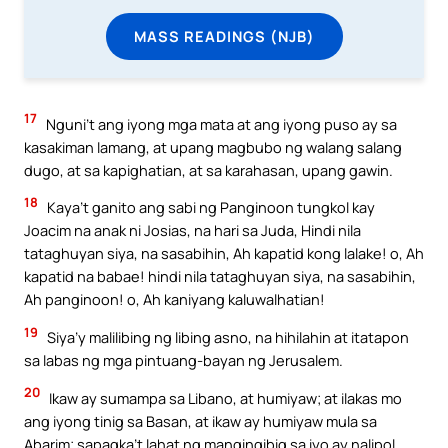
MASS READINGS (NJB)
17
Nguni’t ang iyong mga mata at ang iyong puso ay sa
kasakiman lamang, at upang magbubo ng walang salang
dugo, at sa kapighatian, at sa karahasan, upang gawin.
18
Kaya’t ganito ang sabi ng Panginoon tungkol kay
Joacim na anak ni Josias, na hari sa Juda, Hindi nila
tataghuyan siya, na sasabihin, Ah kapatid kong lalake! o, Ah
kapatid na babae! hindi nila tataghuyan siya, na sasabihin,
Ah panginoon! o, Ah kaniyang kaluwalhatian!
19
Siya’y malilibing ng libing asno, na hihilahin at itatapon
sa labas ng mga pintuang-bayan ng Jerusalem.
20
Ikaw ay sumampa sa Libano, at humiyaw; at ilakas mo
ang iyong tinig sa Basan, at ikaw ay humiyaw mula sa
Abarim; sapagka’t lahat ng mangingibig sa iyo ay nalipol.