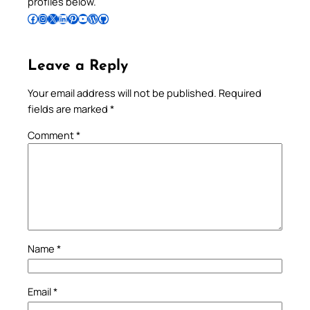
profiles below.
Follow Pradeep on Facebook
Follow Pradeep on Instagram
Follow Pradeep on X
Follow Pradeep on LinkedIn
Follow Pradeep on Pinterest
Subscribe to Pradeep’s Youtube Channel
Follow Pradeep on WordPress
Follow Pradeep on GitHub
Leave a Reply
Your email address will not be published.
Required
fields are marked
*
Comment
*
Name
*
Email
*