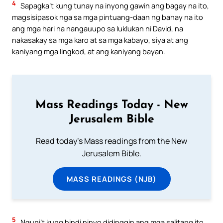
4
Sapagka’t kung tunay na inyong gawin ang bagay na ito,
magsisipasok nga sa mga pintuang-daan ng bahay na ito
ang mga hari na nangauupo sa luklukan ni David, na
nakasakay sa mga karo at sa mga kabayo, siya at ang
kaniyang mga lingkod, at ang kaniyang bayan.
Mass Readings Today - New
Jerusalem Bible
Read today's Mass readings from the New
Jerusalem Bible.
MASS READINGS (NJB)
5
Nguni’t kung hindi ninyo didinggin ang mga salitang ito,