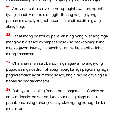
21
Ako’y nagsalita sa iyo sa iyong kaginhawahan; nguni’t
iyong sinabi, Hindi ko didinggin. Ito ang naging iyong
paraan mula sa iyong kabataan, na hindi mo dininig ang
aking tinig.
22
Lahat mong pastor ay pakakanin ng hangin, at ang mga
mangingibig sa iyo ay mapapapasok sa pagkabihag; kung
magkagayon ikaw ay mapapahiya at malilito dahil sa lahat
mong kasamaan.
23
Oh nananahan sa Libano, na ginagawa mo ang iyong
pugad sa mga cedro, kahabaghabag ka nga pagka ang mga
pagdaramdam ay dumating sa iyo, ang hirap na gaya ng sa
babae sa pagdaramdam!
24
Buhay ako, sabi ng Panginoon, bagaman si Conias na
anak ni Joacim na hari sa Juda ay maging singsing na
panatak sa aking kanang kamay, akin ngang huhugutin ka
mula roon;