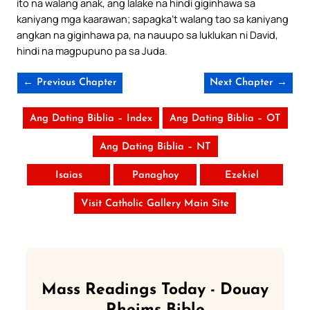
ito na walang anak, ang lalake na hindi giginhawa sa
kaniyang mga kaarawan; sapagka’t walang tao sa kaniyang
angkan na giginhawa pa, na nauupo sa luklukan ni David,
hindi na magpupuno pa sa Juda.
← Previous Chapter
Next Chapter →
Ang Dating Biblia – Index
Ang Dating Biblia – OT
Ang Dating Biblia – NT
Isaias
Panaghoy
Ezekiel
Visit Catholic Gallery Main Site
Mass Readings Today - Douay