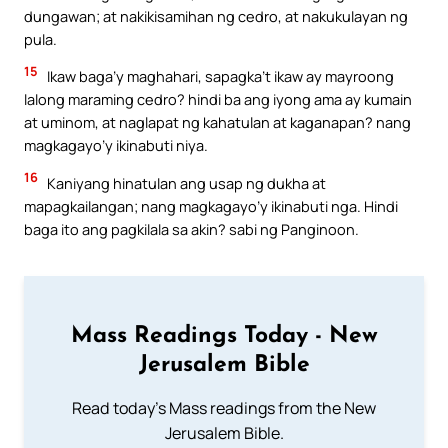
dungawan; at nakikisamihan ng cedro, at nakukulayan ng
pula.
15
Ikaw baga’y maghahari, sapagka’t ikaw ay mayroong
lalong maraming cedro? hindi ba ang iyong ama ay kumain
at uminom, at naglapat ng kahatulan at kaganapan? nang
magkagayo’y ikinabuti niya.
16
Kaniyang hinatulan ang usap ng dukha at
mapagkailangan; nang magkagayo’y ikinabuti nga. Hindi
baga ito ang pagkilala sa akin? sabi ng Panginoon.
Mass Readings Today - New
Jerusalem Bible
Read today's Mass readings from the New
Jerusalem Bible.