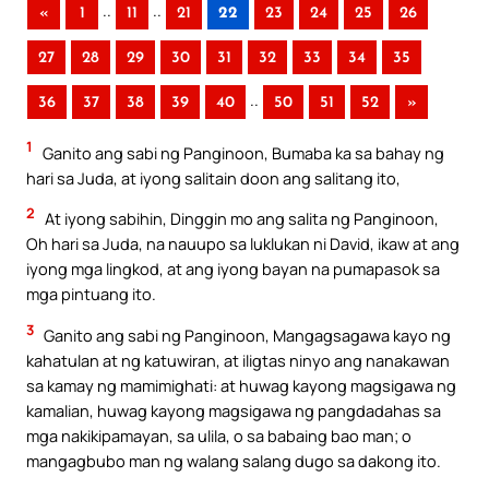
..
..
«
1
11
21
22
23
24
25
26
27
28
29
30
31
32
33
34
35
..
36
37
38
39
40
50
51
52
»
1
Ganito ang sabi ng Panginoon, Bumaba ka sa bahay ng
hari sa Juda, at iyong salitain doon ang salitang ito,
2
At iyong sabihin, Dinggin mo ang salita ng Panginoon,
Oh hari sa Juda, na nauupo sa luklukan ni David, ikaw at ang
iyong mga lingkod, at ang iyong bayan na pumapasok sa
mga pintuang ito.
3
Ganito ang sabi ng Panginoon, Mangagsagawa kayo ng
kahatulan at ng katuwiran, at iligtas ninyo ang nanakawan
sa kamay ng mamimighati: at huwag kayong magsigawa ng
kamalian, huwag kayong magsigawa ng pangdadahas sa
mga nakikipamayan, sa ulila, o sa babaing bao man; o
mangagbubo man ng walang salang dugo sa dakong ito.