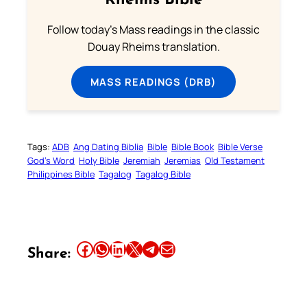
Rheims Bible
Follow today's Mass readings in the classic
Douay Rheims translation.
MASS READINGS (DRB)
Tags:
ADB
Ang Dating Biblia
Bible
Bible Book
Bible Verse
God’s Word
Holy Bible
Jeremiah
Jeremias
Old Testament
Philippines Bible
Tagalog
Tagalog Bible
Share this article on Facebook
Share this article on WhatsApp
Share this article on LinkedIn
Share this article on X
Share this article on Telegram
Email this Article
Share: