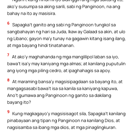
ako’y susumpa sa aking sarili, sabi ng Panginoon, na ang
bahay na ito ay masisira.
6
Sapagka’t ganito ang sabi ng Panginoon tungkol sa
sangbahayan ng hari sa Juda, Ikaw ay Galaad sa akin, at ulo
ng Libano; gayon ma’y tunay na gagawin kitang isang ilang,
at mga bayang hindi tinatahanan.
7
At ako’y maghahanda ng mga manglilipol laban sa iyo,
bawa’t isa’y may kaniyang mga almas; at kanilang puputulin
ang iyong mga piling cedro, at ipaghahagis sa apoy.
8
At maraming bansa’y magsisipagdaan sa bayang ito, at
mangagsasabi bawa’t isa sa kanila sa kaniyang kapuwa,
Ano’t gumawa ang Panginoon ng ganito sa dakilang
bayang ito?
9
Kung magkagayo’y magsisisagot sila, Sapagka’t kanilang
pinabayaan ang tipan ng Panginoon na kanilang Dios, at
nagsisamba sa ibang mga dios, at mga pinaglingkuran.