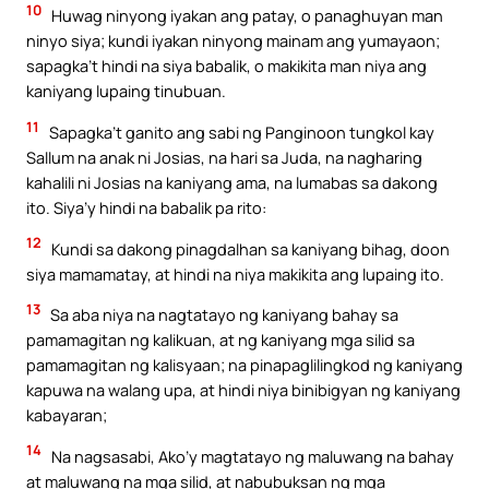
10
Huwag ninyong iyakan ang patay, o panaghuyan man
ninyo siya; kundi iyakan ninyong mainam ang yumayaon;
sapagka’t hindi na siya babalik, o makikita man niya ang
kaniyang lupaing tinubuan.
11
Sapagka’t ganito ang sabi ng Panginoon tungkol kay
Sallum na anak ni Josias, na hari sa Juda, na nagharing
kahalili ni Josias na kaniyang ama, na lumabas sa dakong
ito. Siya’y hindi na babalik pa rito:
12
Kundi sa dakong pinagdalhan sa kaniyang bihag, doon
siya mamamatay, at hindi na niya makikita ang lupaing ito.
13
Sa aba niya na nagtatayo ng kaniyang bahay sa
pamamagitan ng kalikuan, at ng kaniyang mga silid sa
pamamagitan ng kalisyaan; na pinapaglilingkod ng kaniyang
kapuwa na walang upa, at hindi niya binibigyan ng kaniyang
kabayaran;
14
Na nagsasabi, Ako’y magtatayo ng maluwang na bahay
at maluwang na mga silid, at nabubuksan ng mga