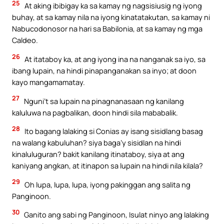
25
At aking ibibigay ka sa kamay ng nagsisiusig ng iyong
buhay, at sa kamay nila na iyong kinatatakutan, sa kamay ni
Nabucodonosor na hari sa Babilonia, at sa kamay ng mga
Caldeo.
26
At itataboy ka, at ang iyong ina na nanganak sa iyo, sa
ibang lupain, na hindi pinapanganakan sa inyo; at doon
kayo mangamamatay.
27
Nguni’t sa lupain na pinagnanasaan ng kanilang
kaluluwa na pagbalikan, doon hindi sila mababalik.
28
Ito bagang lalaking si Conias ay isang sisidlang basag
na walang kabuluhan? siya baga’y sisidlan na hindi
kinaluluguran? bakit kanilang itinataboy, siya at ang
kaniyang angkan, at itinapon sa lupain na hindi nila kilala?
29
Oh lupa, lupa, lupa, iyong pakinggan ang salita ng
Panginoon.
30
Ganito ang sabi ng Panginoon, Isulat ninyo ang lalaking