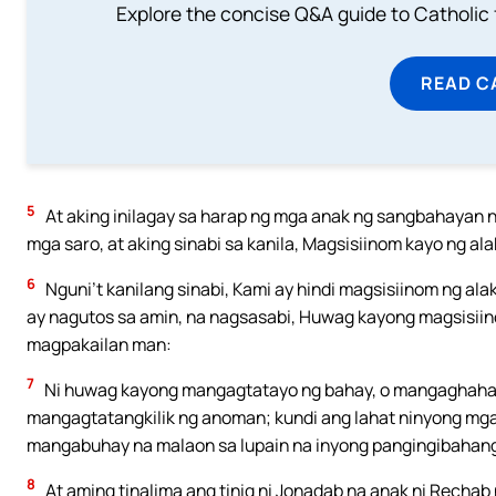
Explore the concise Q&A guide to Catholic f
READ C
5
At aking inilagay sa harap ng mga anak ng sangbahayan 
mga saro, at aking sinabi sa kanila, Magsisiinom kayo ng ala
6
Nguni’t kanilang sinabi, Kami ay hindi magsisiinom ng al
ay nagutos sa amin, na nagsasabi, Huwag kayong magsisiin
magpakailan man:
7
Ni huwag kayong mangagtatayo ng bahay, o mangaghahasi
mangagtatangkilik ng anoman; kundi ang lahat ninyong mga
mangabuhay na malaon sa lupain na inyong pangingibahan
8
At aming tinalima ang tinig ni Jonadab na anak ni Rechab 