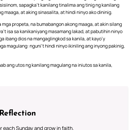
sisiinom, sapagka’t kanilang tinalima ang tinig ng kanilang
 maaga, at aking sinasalita, at hindi ninyo ako dininig.
na mga propeta, na bumabangon akong maaga, at akin silang
a’t isa sa kanikaniyang masamang lakad, at pabutihin ninyo
 ibang dios na mangaglingkod sa kanila, at kayo’y
ga magulang: nguni’t hindi ninyo ikiniling ang inyong pakinig,
b ang utos ng kanilang magulang na iniutos sa kanila,
Reflection
or each Sunday and grow in faith.