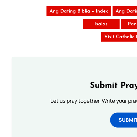
Ang Dating Biblia – Index
Ang Dati
Isaias
Pan
Visit Catholic
Submit Pray
Let us pray together. Write your pr
SUBMI