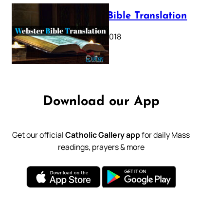
Webster Bible Translation
October 11, 2018
Download our App
Get our official
Catholic Gallery app
for daily Mass
readings, prayers & more