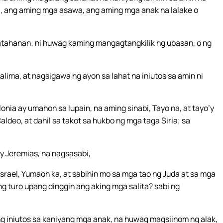
, ang aming mga asawa, ang aming mga anak na lalake o
ahanan; ni huwag kaming mangagtangkilik ng ubasan, o ng
alima, at nagsigawa ng ayon sa lahat na iniutos sa amin ni
onia ay umahon sa lupain, na aming sinabi, Tayo na, at tayo’y
ldeo, at dahil sa takot sa hukbo ng mga taga Siria; sa
 Jeremias, na nagsasabi,
srael, Yumaon ka, at sabihin mo sa mga tao ng Juda at sa mga
 turo upang dinggin ang aking mga salita? sabi ng
ng iniutos sa kaniyang mga anak, na huwag magsiinom ng alak,