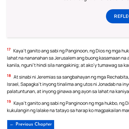
REFL
17
Kaya’t ganito ang sabi ng Panginoon, ng Dios ng mga hukbo
lahat na nananahan sa Jerusalem ang buong kasamaan na akin
kanila, nguni’t hindi sila nangakinig; at ako’y tumawag sa kan
18
At sinabi ni Jeremias sa sangbahayan ng mga Rechabita,
Israel, Sapagka’t inyong tinalima ang utos ni Jonadab na in
palatuntunan, at inyong ginawa ang ayon sa lahat na kaniyan
19
Kaya’t ganito ang sabi ng Panginoon ng mga hukbo, ng Dio
kukulangin ng lalake na tatayo sa harap ko magpakailan ma
← Previous Chapter