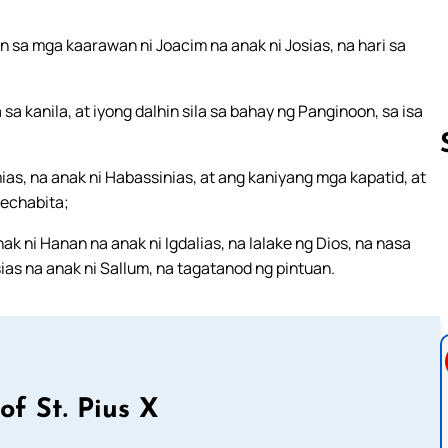
 sa mga kaarawan ni Joacim na anak ni Josias, na hari sa
 kanila, at iyong dalhin sila sa bahay ng Panginoon, sa isa
as, na anak ni Habassinias, at ang kaniyang mga kapatid, at
Rechabita;
Follow us 
nak ni Hanan na anak ni Igdalias, na lalake ng Dios, na nasa
asias na anak ni Sallum, na tagatanod ng pintuan.
of St. Pius X