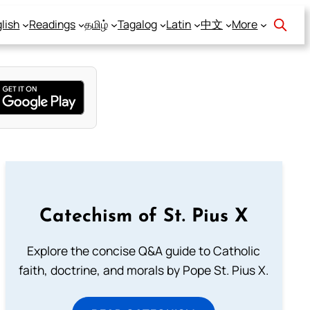
lish
Readings
தமிழ்
Tagalog
Latin
中文
More
Catechism of St. Pius X
Explore the concise Q&A guide to Catholic
faith, doctrine, and morals by Pope St. Pius X.