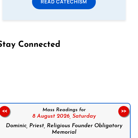
READ CATECHISM
Stay Connected
on Facebook
Follow us on Instagram
Follow us on X
Subscribe to our YouTube Channel
Follow us on WhatsApp
Mass Readings for
<<
>>
8 August 2026,
Saturday
Dominic, Priest, Religious Founder Obligatory
Memorial