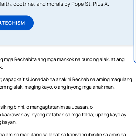
aith, doctrine, and morals by Pope St. Pius X.
ATECHISM
ng mga Rechabita ang mga mankok na puno ng alak, at ang
k.
ak; sapagka’t si Jonadab na anak ni Rechab na aming magulang
om ng alak, maging kayo, o ang inyong mga anak man,
k ng binhi, o mangagtatanim sa ubasan, o
 kaarawan ay inyong itatahan sa mga tolda; upang kayo ay
g bayan.
na aming magulang sa lahat na kaniyang ibinilin sa amin na