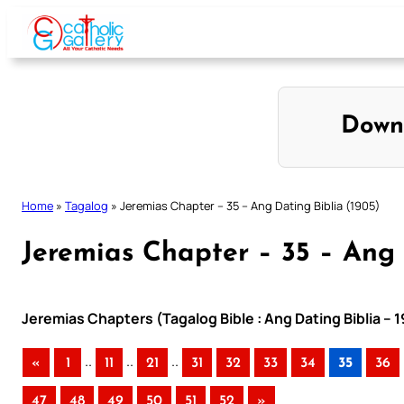
Skip
to
content
Down
Home
»
Tagalog
»
Jeremias Chapter – 35 – Ang Dating Biblia (1905)
Jeremias Chapter – 35 – Ang 
Jeremias Chapters (Tagalog Bible : Ang Dating Biblia – 
..
..
..
«
1
11
21
31
32
33
34
35
36
47
48
49
50
51
52
»