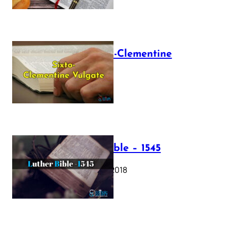
The Sixto-Clementine
Vulgate
July 12, 2025
Luther Bible – 1545
October 17, 2018