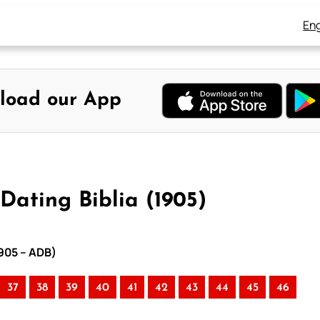
Eng
load our App
Dating Biblia (1905)
1905 – ADB)
37
38
39
40
41
42
43
44
45
46