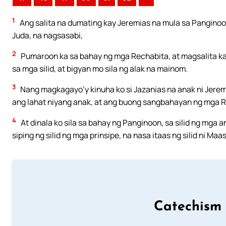
1
Ang salita na dumating kay Jeremias na mula sa Panginoon
Juda, na nagsasabi,
2
Pumaroon ka sa bahay ng mga Rechabita, at magsalita ka sa
sa mga silid, at bigyan mo sila ng alak na mainom.
3
Nang magkagayo’y kinuha ko si Jazanias na anak ni Jeremi
ang lahat niyang anak, at ang buong sangbahayan ng mga 
4
At dinala ko sila sa bahay ng Panginoon, sa silid ng mga a
siping ng silid ng mga prinsipe, na nasa itaas ng silid ni Ma
Catechism 