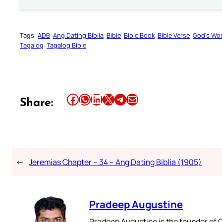
Tags:
ADB
Ang Dating Biblia
Bible
Bible Book
Bible Verse
God’s Wo
Tagalog
Tagalog Bible
Share this article on Facebook
Share this article on WhatsApp
Share this article on LinkedIn
Share this article on X
Share this article on Telegram
Email this Article
Share:
←
Jeremias Chapter – 34 – Ang Dating Biblia (1905)
Pradeep Augustine
Pradeep Augustine is the founder of C