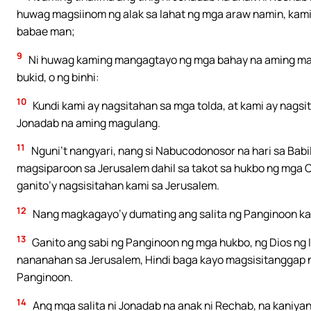
huwag magsiinom ng alak sa lahat ng mga araw namin, kami
babae man;
9
Ni huwag kaming mangagtayo ng mga bahay na aming mat
bukid, o ng binhi:
10
Kundi kami ay nagsitahan sa mga tolda, at kami ay nagsit
Jonadab na aming magulang.
11
Nguni’t nangyari, nang si Nabucodonosor na hari sa Babil
magsiparoon sa Jerusalem dahil sa takot sa hukbo ng mga Ca
ganito’y nagsisitahan kami sa Jerusalem.
12
Nang magkagayo’y dumating ang salita ng Panginoon kay
13
Ganito ang sabi ng Panginoon ng mga hukbo, ng Dios ng I
nananahan sa Jerusalem, Hindi baga kayo magsisitanggap ng
Panginoon.
14
Ang mga salita ni Jonadab na anak ni Rechab, na kaniya