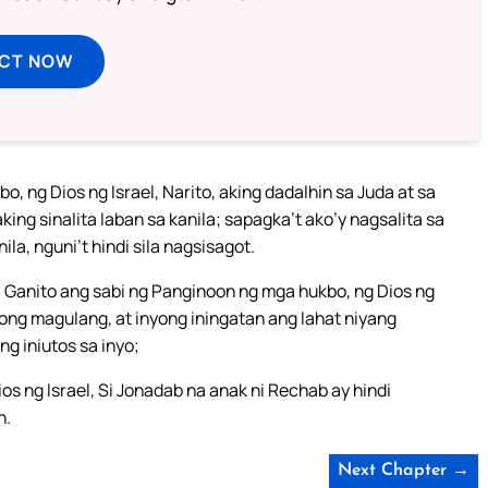
ECT NOW
, ng Dios ng Israel, Narito, aking dadalhin sa Juda at sa
g sinalita laban sa kanila; sapagka’t ako’y nagsalita sa
ila, nguni’t hindi sila nagsisagot.
 Ganito ang sabi ng Panginoon ng mga hukbo, ng Dios ng
yong magulang, at inyong iningatan ang lahat niyang
g iniutos sa inyo;
s ng Israel, Si Jonadab na anak ni Rechab ay hindi
n.
Next Chapter →