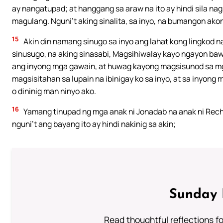
ay nangatupad; at hanggang sa araw na ito ay hindi sila nag
magulang. Nguni’t aking sinalita, sa inyo, na bumangon akong
15
Akin din namang sinugo sa inyo ang lahat kong lingkod 
sinusugo, na aking sinasabi, Magsihiwalay kayo ngayon baw
ang inyong mga gawain, at huwag kayong magsisunod sa mga
magsisitahan sa lupain na ibinigay ko sa inyo, at sa inyong m
o dininig man ninyo ako.
16
Yamang tinupad ng mga anak ni Jonadab na anak ni Recha
nguni’t ang bayang ito ay hindi nakinig sa akin;
Sunday 
Read thoughtful reflections f