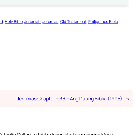
rd
Holy Bible
Jeremiah
Jeremias
Old Testament
Philippines Bible
Jeremias Chapter – 36 – Ang Dating Biblia (1905)
→
atholic Gallery, a faith-driven platform sharing Mass