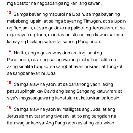
mga pastor na nagpapahiga ng kanilang kawan.
13
Sa mga bayan ng maburol na lupain, sa mga bayan ng
mababang lupain, at sa mga bayan ng Timugan, at sa lupain
ng Benjamin, at sa mga dako na palibot ng Jerusalem, at sa
mga bayan ng Juda, magdaraan uli ang mga kawan sa mga
kamay ng bibilang sa kanila, sabi ng Panginoon.
14
Narito, ang mga araw ay dumarating, sabi ng
Panginoon, na aking isasagawa ang mabuting salita na
aking sinalita tungkol sa sangbahayan ni Israel, at tungkol
sa sangbahayan ni Juda.
15
Sa mga araw na yaon, at sa panahong yaon, aking
pasusuplingin kay David ang isang Sanga ng katuwiran; at
siya’y magsasagawa ng kahatulan at katuwiran sa lupain.
16
Sa mga araw na yaon ay maliligtas ang Juda, at ang
Jerusalem ay tatahang tiwasay; at ito ang pangalan na
itatawag sa kaniya: Ang Panginoon ay ating katuwiran.