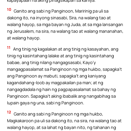
10
Ganito ang sabi ng Panginoon, Maririnig pa uli sa
dakong ito, na inyong sinasabi, Sira, na walang tao at
walang hayop, sa mga bayan ng Juda, at sa mga lansangan
ng Jerusalem, na sira, na walang tao at walang mananahan,
at walang hayop.
11
Ang tinig ng kagalakan at ang tinig ng kasayahan, ang
tinig ng kasintahang lalake at ang tinig ng kasintahang
babae, ang tinig nilang nangagsasabi, Kayo’y
mangagpasalamat sa Panginoon ng mga hukbo, sapagka’t
ang Panginoon ay mabuti, sapagka’t ang kaniyang
kagandahang-loob ay magpakailan pa man; at ng
nangagdadala ng hain ng pagpapasalamat sa bahay ng
Panginoon. Sapagka’t aking ibabalik ang nangabihag sa
lupain gaya ng una, sabi ng Panginoon.
12
Ganito ang sabi ng Panginoon ng mga hukbo,
Magkakaroon pa uli sa dakong ito, na sira, na walang tao at
walang hayop, at sa lahat ng bayan nito, ng tahanan ng