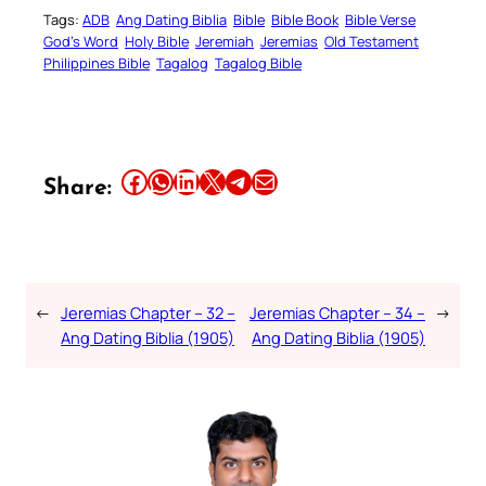
Tags:
ADB
Ang Dating Biblia
Bible
Bible Book
Bible Verse
God’s Word
Holy Bible
Jeremiah
Jeremias
Old Testament
Philippines Bible
Tagalog
Tagalog Bible
Share this article on Facebook
Share this article on WhatsApp
Share this article on LinkedIn
Share this article on X
Share this article on Telegram
Email this Article
Share:
←
Jeremias Chapter – 32 –
Jeremias Chapter – 34 –
→
Ang Dating Biblia (1905)
Ang Dating Biblia (1905)