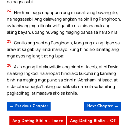
na nagsasabi,
24
Hindi mo baga napupuna ang sinasalita ng bayang ito,
na nagsasabi, Ang dalawang angkan na pinili ng Panginoon,
ay kaniyang mga itinakuwil? ganito nila hinahamak ang
aking bayan, upang huwag ng maging bansa sa harap nila.
25
Ganito ang sabi ng Panginoon, Kung ang aking tipan sa
araw at sa gabi ay hindi manayo, kung hindi ko itinatag ang
mga ayos ng langit at ng lupa;
26
Akin ngang itatakuwil din ang binhi ni Jacob, at ni David
na aking lingkod, na anopa’t hindi ako kukuha ng kanilang
binhi na maging mga puno sa binhi ni Abraham, ni Isaac, at
ni Jacob: sapagka’t aking ibabalik sila na mula sa kanilang
pagkabihag, at maaawa ako sa kanila.
← Previous Chapter
Next Chapter →
Ang Dating Biblia – Index
Ang Dating Biblia – OT