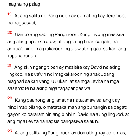
maghaing palagi.
19
At ang salita ng Panginoon ay dumating kay Jeremias,
na nagsasabi,
20
Ganito ang sabi ng Panginoon, Kung inyong masisira
ang aking tipan sa araw, at ang aking tipan sa gabi, na
anopa’t hindi magkakaroon ng araw at ng gabi sa kanilang
kapanahunan;
21
Ang akin ngang tipan ay masisira kay David na aking
lingkod, na siya’y hindi magkakaroon ng anak upang
maghari sa kaniyang luklukan; at sa mga Levita na mga
saserdote na aking mga tagapangasiwa.
22
Kung paanong ang lahat na natatanaw sa langit ay
hindi mabibilang, o matatakal man ang buhangin sa dagat;
gayon ko pararamihin ang binhi ni David na aking lingkod, at
ang mga Levita na nagsisipangasiwa sa akin.
23
At ang salita ng Panginoon ay dumating kay Jeremias,