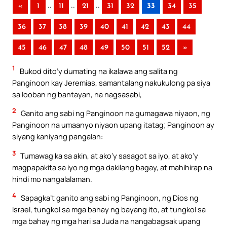
..
..
..
«
1
11
21
31
32
33
34
35
36
37
38
39
40
41
42
43
44
45
46
47
48
49
50
51
52
»
1
Bukod dito’y dumating na ikalawa ang salita ng
Panginoon kay Jeremias, samantalang nakukulong pa siya
sa looban ng bantayan, na nagsasabi,
2
Ganito ang sabi ng Panginoon na gumagawa niyaon, ng
Panginoon na umaanyo niyaon upang itatag; Panginoon ay
siyang kaniyang pangalan:
3
Tumawag ka sa akin, at ako’y sasagot sa iyo, at ako’y
magpapakita sa iyo ng mga dakilang bagay, at mahihirap na
hindi mo nangalalaman.
4
Sapagka’t ganito ang sabi ng Panginoon, ng Dios ng
Israel, tungkol sa mga bahay ng bayang ito, at tungkol sa
mga bahay ng mga hari sa Juda na nangabagsak upang