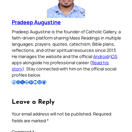
Pradeep Augustine
Pradeep Augustine is the founder of Catholic Gallery, a
faith-driven platform sharing Mass Readings in multiple
languages, prayers, quotes, catechism, Bible plans,
reflections, and other spiritual resources since 2013.
He manages the website and the official
Android
/
iOS
apps alongside his professional career (
Read his
story
). Stay connected with him on the official social
profiles below.
Follow Pradeep on Facebook
Follow Pradeep on Instagram
Follow Pradeep on X
Follow Pradeep on LinkedIn
Follow Pradeep on Pinterest
Subscribe to Pradeep’s Youtube Channel
Follow Pradeep on WordPress
Follow Pradeep on GitHub
Leave a Reply
Your email address will not be published.
Required
fields are marked
*
Comment
*