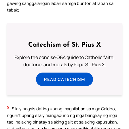
gawing sanggalangan laban sa mga bunton at laban sa
tabak;
Catechism of St. Pius X
Explore the concise Q&A guide to Catholic faith,
doctrine, and morals by Pope St. Pius X.
READ CATECHISM
5
Sila’y nagsisidating upang magsilaban sa mga Caldeo,
nguni’t upang sila’y mangapuno ng mga bangkay ng mga
tao, na aking pinatay sa aking galit at sa aking kapusukan,
at dahil sa lahat ng kasamaang yaon ay ikinubli ko ang aking