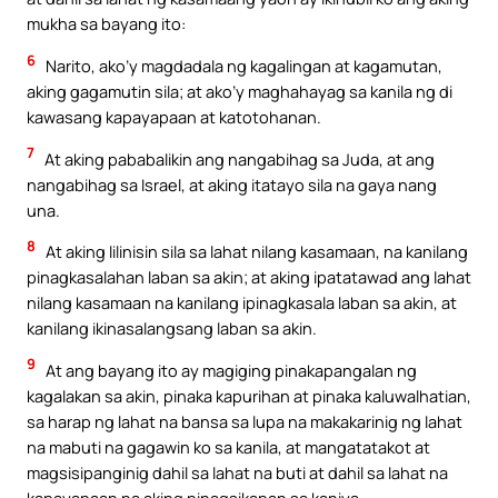
mukha sa bayang ito:
6
Narito, ako’y magdadala ng kagalingan at kagamutan,
aking gagamutin sila; at ako’y maghahayag sa kanila ng di
kawasang kapayapaan at katotohanan.
7
At aking pababalikin ang nangabihag sa Juda, at ang
nangabihag sa Israel, at aking itatayo sila na gaya nang
una.
8
At aking lilinisin sila sa lahat nilang kasamaan, na kanilang
pinagkasalahan laban sa akin; at aking ipatatawad ang lahat
nilang kasamaan na kanilang ipinagkasala laban sa akin, at
kanilang ikinasalangsang laban sa akin.
9
At ang bayang ito ay magiging pinakapangalan ng
kagalakan sa akin, pinaka kapurihan at pinaka kaluwalhatian,
sa harap ng lahat na bansa sa lupa na makakarinig ng lahat
na mabuti na gagawin ko sa kanila, at mangatatakot at
magsisipanginig dahil sa lahat na buti at dahil sa lahat na
kapayapaan na aking pinagsikapan sa kaniya.