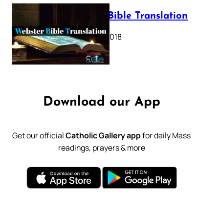
Webster Bible Translation
October 11, 2018
Download our App
Get our official
Catholic Gallery app
for daily Mass
readings, prayers & more