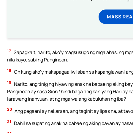
MASS REA
17
Sapagka’t, narito, ako’y magsusugo ng mga ahas, ng mga 
nila kayo, sabi ng Panginoon.
18
Oh kung ako’y makapagaaliw laban sa kapanglawan! ang
19
Narito, ang tinig ng hiyaw ng anak na babae ng aking ba
Panginoon ay nasa Sion? hindi baga ang kaniyang Hari ay na
larawang inanyuan, at ng mga walang kabuluhan ng iba?
20
Ang pagaani ay nakaraan, ang taginit ay lipas na, at tayo’
21
Dahil sa sugat ng anak na babae ng aking bayan ay nasasa