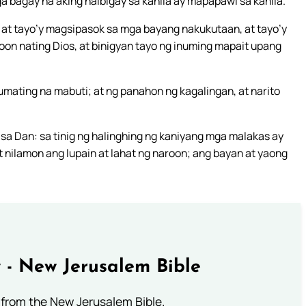
a bagay na aking naibigay sa kanila ay mapapawi sa kanila.
, at tayo’y magsipasok sa mga bayang nakukutaan, at tayo’y
oon nating Dios, at binigyan tayo ng inuming mapait upang
mating na mabuti; at ng panahon ng kagalingan, at narito
sa Dan: sa tinig ng halinghing ng kaniyang mga malakas ay
t nilamon ang lupain at lahat ng naroon; ang bayan at yaong
 - New Jerusalem Bible
from the New Jerusalem Bible.