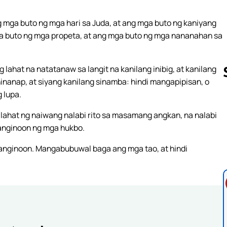
g mga buto ng mga hari sa Juda, at ang mga buto ng kaniyang
ga buto ng mga propeta, at ang mga buto ng mga nananahan sa
g lahat na natatanaw sa langit na kanilang inibig, at kanilang
 hinanap, at siyang kanilang sinamba: hindi mangapipisan, o
 lupa.
Follow us 
g lahat ng naiwang nalabi rito sa masamang angkan, na nalabi
Panginoon ng mga hukbo.
 Panginoon. Mangabubuwal baga ang mga tao, at hindi