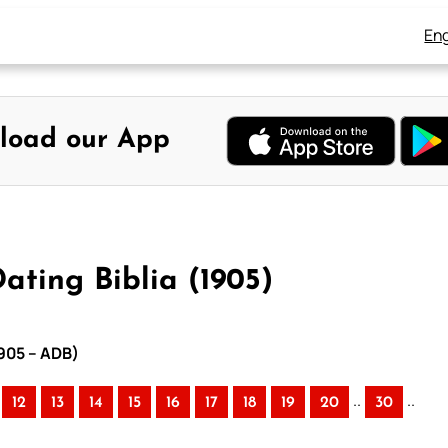
Eng
load our App
ating Biblia (1905)
1905 – ADB)
..
..
12
13
14
15
16
17
18
19
20
30