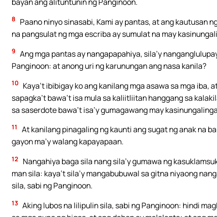
bayan ang alituntunin ng Panginoon.
8
Paano ninyo sinasabi, Kami ay pantas, at ang kautusan n
na pangsulat ng mga escriba ay sumulat na may kasinungal
9
Ang mga pantas ay nangapapahiya, sila’y nanganglulupaypa
Panginoon: at anong uri ng karunungan ang nasa kanila?
10
Kaya’t ibibigay ko ang kanilang mga asawa sa mga iba, 
sapagka’t bawa’t isa mula sa kaliitliitan hanggang sa kalak
sa saserdote bawa’t isa’y gumagawang may kasinungalinga
11
At kanilang pinagaling ng kaunti ang sugat ng anak na b
gayon ma’y walang kapayapaan.
12
Nangahiya baga sila nang sila’y gumawa ng kasuklamsukl
man sila: kaya’t sila’y mangabubuwal sa gitna niyaong na
sila, sabi ng Panginoon.
13
Aking lubos na lilipulin sila, sabi ng Panginoon: hindi 