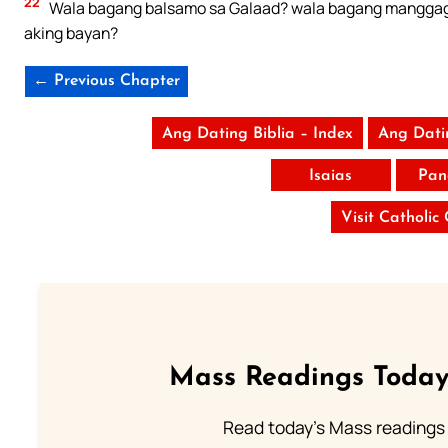
22
Wala bagang balsamo sa Galaad? wala bagang manggaga
aking bayan?
← Previous Chapter
Ang Dating Biblia – Index
Ang Dati
Isaias
Pan
Visit Catholic
Mass Readings Today
Read today's Mass readings 