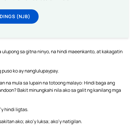
DINGS (NJB)
ulupong sa gitna ninyo, na hindi maeenkanto, at kakagatin
 puso ko ay nanglulupaypay.
yan na mula sa lupain na totoong malayo: Hindi baga ang
ndoon? Bakit minungkahi nila ako sa galit ng kanilang mga
y hindi ligtas.
kitan ako; ako’y luksa; ako’y natigilan.