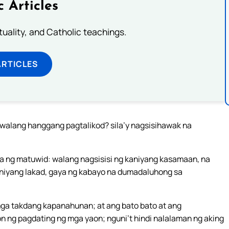
c Articles
rituality, and Catholic teachings.
ARTICLES
 walang hanggang pagtalikod? sila’y nagsisihawak na
lita ng matuwid: walang nagsisisi ng kaniyang kasamaan, na
kaniyang lakad, gaya ng kabayo na dumadaluhong sa
ga takdang kapanahunan; at ang bato bato at ang
ng pagdating ng mga yaon; nguni’t hindi nalalaman ng aking