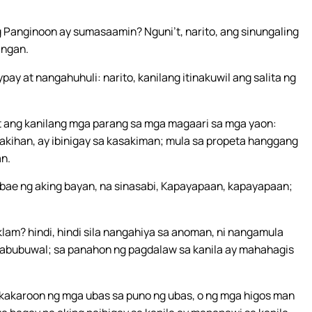
g Panginoon ay sumasaamin? Nguni’t, narito, ang sinungaling
ingan.
y at nangahuhuli: narito, kanilang itinakuwil ang salita ng
at ang kanilang mga parang sa mga magaari sa mga yaon:
ilakihan, ay ibinigay sa kasakiman; mula sa propeta hanggang
n.
abae ng aking bayan, na sinasabi, Kapayapaan, kapayapaan;
am? hindi, hindi sila nangahiya sa anoman, ni nangamula
ngabubuwal; sa panahon ng pagdalaw sa kanila ay mahahagis
magkakaroon ng mga ubas sa puno ng ubas, o ng mga higos man