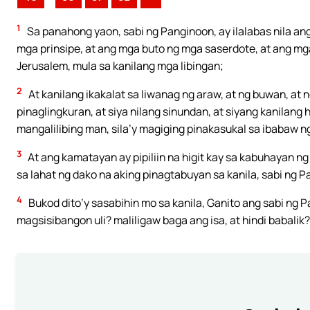
1
Sa panahong yaon, sabi ng Panginoon, ay ilalabas nila an
mga prinsipe, at ang mga buto ng mga saserdote, at ang m
Jerusalem, mula sa kanilang mga libingan;
2
At kanilang ikakalat sa liwanag ng araw, at ng buwan, at n
pinaglingkuran, at siya nilang sinundan, at siyang kanilang
mangalilibing man, sila’y magiging pinakasukal sa ibabaw ng
3
At ang kamatayan ay pipiliin na higit kay sa kabuhayan n
sa lahat ng dako na aking pinagtabuyan sa kanila, sabi ng 
4
Bukod dito’y sasabihin mo sa kanila, Ganito ang sabi ng
magsisibangon uli? maliligaw baga ang isa, at hindi babalik?