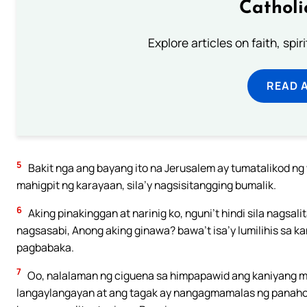
Catholi
Explore articles on faith, spi
READ 
5
Bakit nga ang bayang ito na Jerusalem ay tumatalikod ng
mahigpit ng karayaan, sila’y nagsisitangging bumalik.
6
Aking pinakinggan at narinig ko, nguni’t hindi sila nagsa
nagsasabi, Anong aking ginawa? bawa’t isa’y lumilihis sa 
pagbabaka.
7
Oo, nalalaman ng ciguena sa himpapawid ang kaniyang m
langaylangayan at ang tagak ay nangagmamalas ng panahon 