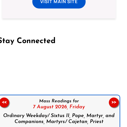
VISIT MAIN SITE
Stay Connected
on Facebook
Follow us on Instagram
Follow us on X
Subscribe to our YouTube Channel
Follow us on WhatsApp
Mass Readings for
<<
>>
7 August 2026,
Friday
Ordinary Weekday/ Sixtus II, Pope, Martyr, and
Companions, Martyrs/ Cajetan, Priest