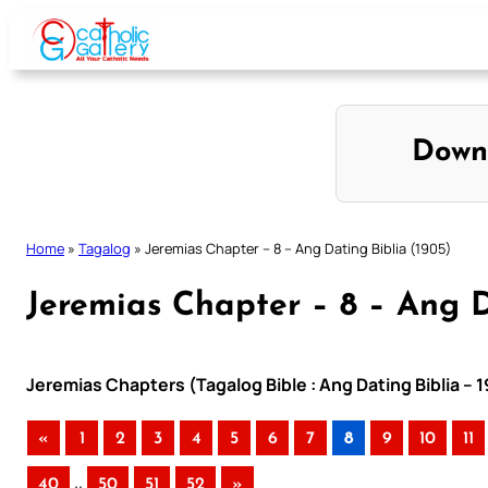
Skip
to
content
Down
Home
»
Tagalog
»
Jeremias Chapter – 8 – Ang Dating Biblia (1905)
Jeremias Chapter – 8 – Ang D
Jeremias Chapters (Tagalog Bible : Ang Dating Biblia – 
«
1
2
3
4
5
6
7
8
9
10
11
..
40
50
51
52
»