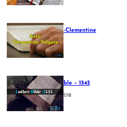
The Sixto-Clementine
Vulgate
July 12, 2025
Luther Bible – 1545
October 17, 2018