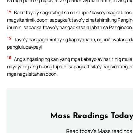
sa mga puno ng higos, at ang dahon ay malalanta; at ang mg
14
Bakit tayo’y nagsisitigil na nakaupo? kayo’y magkatipon
magsitahimik doon; sapagka’t tayo’y pinatahimik ng Pangin
inumin, sapagka’t tayo’y nangagkasala laban sa Panginoon.
15
Tayo’y nangaghihintay ng kapayapaan, nguni’t walang du
panglulupaypay!
16
Ang singasing ng kaniyang mga kabayo ay naririnig mula 
nayayanig ang buong lupain; sapagka’t sila’y nagsidating, a
mga nagsisitahan doon.
Mass Readings Today
Read today's Mass readings 