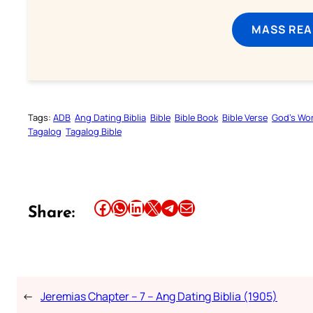
MASS REA
Tags:
ADB
Ang Dating Biblia
Bible
Bible Book
Bible Verse
God’s Wo
Tagalog
Tagalog Bible
Share this article on Facebook
Share this article on WhatsApp
Share this article on LinkedIn
Share this article on X
Share this article on Telegram
Email this Article
Share:
←
Jeremias Chapter – 7 – Ang Dating Biblia (1905)