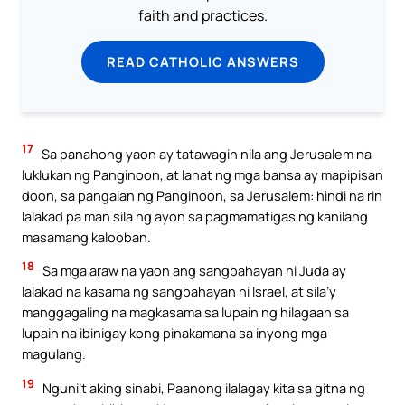
faith and practices.
READ CATHOLIC ANSWERS
17
Sa panahong yaon ay tatawagin nila ang Jerusalem na
luklukan ng Panginoon, at lahat ng mga bansa ay mapipisan
doon, sa pangalan ng Panginoon, sa Jerusalem: hindi na rin
lalakad pa man sila ng ayon sa pagmamatigas ng kanilang
masamang kalooban.
18
Sa mga araw na yaon ang sangbahayan ni Juda ay
lalakad na kasama ng sangbahayan ni Israel, at sila’y
manggagaling na magkasama sa lupain ng hilagaan sa
lupain na ibinigay kong pinakamana sa inyong mga
magulang.
19
Nguni’t aking sinabi, Paanong ilalagay kita sa gitna ng