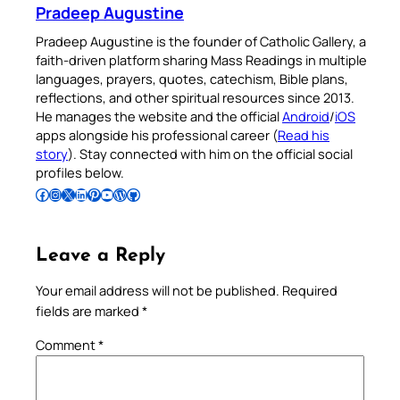
Pradeep Augustine
Pradeep Augustine is the founder of Catholic Gallery, a
faith-driven platform sharing Mass Readings in multiple
languages, prayers, quotes, catechism, Bible plans,
reflections, and other spiritual resources since 2013.
He manages the website and the official
Android
/
iOS
apps alongside his professional career (
Read his
story
). Stay connected with him on the official social
profiles below.
Follow Pradeep on Facebook
Follow Pradeep on Instagram
Follow Pradeep on X
Follow Pradeep on LinkedIn
Follow Pradeep on Pinterest
Subscribe to Pradeep’s Youtube Channel
Follow Pradeep on WordPress
Follow Pradeep on GitHub
Leave a Reply
Your email address will not be published.
Required
fields are marked
*
Comment
*