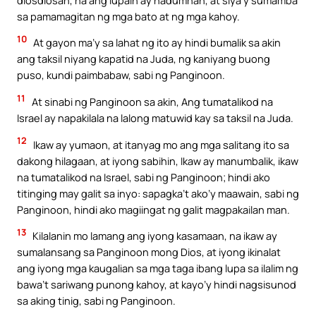
sa pamamagitan ng mga bato at ng mga kahoy.
10
At gayon ma’y sa lahat ng ito ay hindi bumalik sa akin
ang taksil niyang kapatid na Juda, ng kaniyang buong
puso, kundi paimbabaw, sabi ng Panginoon.
11
At sinabi ng Panginoon sa akin, Ang tumatalikod na
Israel ay napakilala na lalong matuwid kay sa taksil na Juda.
12
Ikaw ay yumaon, at itanyag mo ang mga salitang ito sa
dakong hilagaan, at iyong sabihin, Ikaw ay manumbalik, ikaw
na tumatalikod na Israel, sabi ng Panginoon; hindi ako
titinging may galit sa inyo: sapagka’t ako’y maawain, sabi ng
Panginoon, hindi ako magiingat ng galit magpakailan man.
13
Kilalanin mo lamang ang iyong kasamaan, na ikaw ay
sumalansang sa Panginoon mong Dios, at iyong ikinalat
ang iyong mga kaugalian sa mga taga ibang lupa sa ilalim ng
bawa’t sariwang punong kahoy, at kayo’y hindi nagsisunod
sa aking tinig, sabi ng Panginoon.