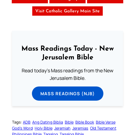
Visit Catholic Gallery Main Site
Mass Readings Today - New
Jerusalem Bible
Read today's Mass readings from the New
Jerusalem Bible.
MASS READINGS (NJB)
Tags:
ADB
Ang Dating Biblia
Bible
Bible Book
Bible Verse
God’s Word
Holy Bible
Jeremiah
Jeremias
Old Testament
Philippines Bible
Tagalog
Tagalog Bible