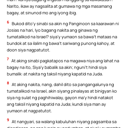
Narito, ikaw ay nagsalita at gumawa ng mga masamang
bagay, at sinunod mo ang iyong ibig.
6
Bukod dito’y sinabi sa akin ng Panginoon sa kaarawan ni
Josias na hari, Iyo bagang nakita ang ginawa ng
tumatalikod na Israel? siya’y yumaon sa bawa’t mataas na
bundok at sa ilalim ng bawa’t sariwang punong kahoy, at
doon siya nagpatutot.
7
At aking sinabi pagkatapos na magawa niya ang lahat na
bagay na ito, Siya’y babalik sa akin; nguni’t hindi siya
bumalik: at nakita ng taksil niyang kapatid na Juda.
8
At aking nakita, nang, dahil dito sa pangangalunya ng
tumatalikod na Israel, akin siyang pinalayas at binigyan ko
siya ng sulat ng paghihiwalay, gayon ma’y hindi natakot
ang taksil niyang kapatid na Juda; kundi siya man ay
yumaon at nagpatutot.
9
At nangyari, sa walang kabuluhan niyang pagsamba sa
diosdiosan, na ang lupain ay nadumhan, at siya’y sumamba