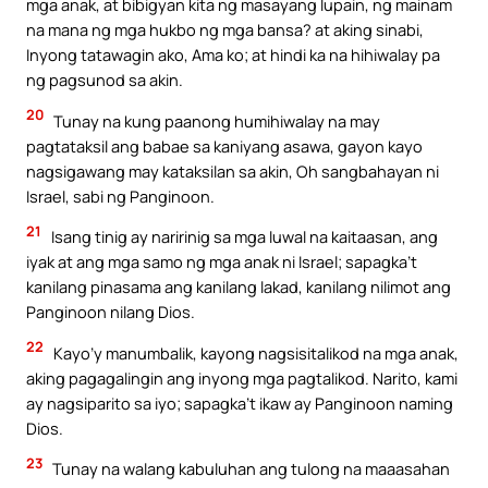
mga anak, at bibigyan kita ng masayang lupain, ng mainam
na mana ng mga hukbo ng mga bansa? at aking sinabi,
Inyong tatawagin ako, Ama ko; at hindi ka na hihiwalay pa
ng pagsunod sa akin.
20
Tunay na kung paanong humihiwalay na may
pagtataksil ang babae sa kaniyang asawa, gayon kayo
nagsigawang may kataksilan sa akin, Oh sangbahayan ni
Israel, sabi ng Panginoon.
21
Isang tinig ay naririnig sa mga luwal na kaitaasan, ang
iyak at ang mga samo ng mga anak ni Israel; sapagka’t
kanilang pinasama ang kanilang lakad, kanilang nilimot ang
Panginoon nilang Dios.
22
Kayo’y manumbalik, kayong nagsisitalikod na mga anak,
aking pagagalingin ang inyong mga pagtalikod. Narito, kami
ay nagsiparito sa iyo; sapagka’t ikaw ay Panginoon naming
Dios.
23
Tunay na walang kabuluhan ang tulong na maaasahan