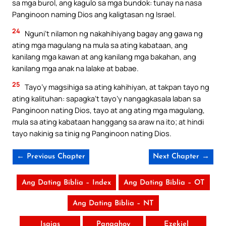
sa mga burol, ang kagulo sa mga bundok: tunay na nasa
Panginoon naming Dios ang kaligtasan ng Israel.
24
Nguni’t nilamon ng nakahihiyang bagay ang gawa ng
ating mga magulang na mula sa ating kabataan, ang
kanilang mga kawan at ang kanilang mga bakahan, ang
kanilang mga anak na lalake at babae.
25
Tayo’y magsihiga sa ating kahihiyan, at takpan tayo ng
ating kalituhan: sapagka’t tayo’y nangagkasala laban sa
Panginoon nating Dios, tayo at ang ating mga magulang,
mula sa ating kabataan hanggang sa araw na ito; at hindi
tayo nakinig sa tinig ng Panginoon nating Dios.
← Previous Chapter
Next Chapter →
Ang Dating Biblia – Index
Ang Dating Biblia – OT
Ang Dating Biblia – NT
Isaias
Panaghoy
Ezekiel