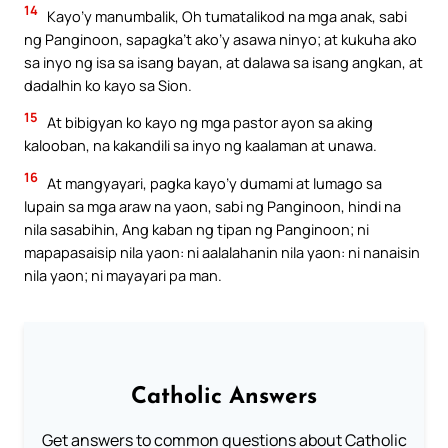
14
Kayo’y manumbalik, Oh tumatalikod na mga anak, sabi
ng Panginoon, sapagka’t ako’y asawa ninyo; at kukuha ako
sa inyo ng isa sa isang bayan, at dalawa sa isang angkan, at
dadalhin ko kayo sa Sion.
15
At bibigyan ko kayo ng mga pastor ayon sa aking
kalooban, na kakandili sa inyo ng kaalaman at unawa.
16
At mangyayari, pagka kayo’y dumami at lumago sa
lupain sa mga araw na yaon, sabi ng Panginoon, hindi na
nila sasabihin, Ang kaban ng tipan ng Panginoon; ni
mapapasaisip nila yaon: ni aalalahanin nila yaon: ni nanaisin
nila yaon; ni mayayari pa man.
Catholic Answers
Get answers to common questions about Catholic