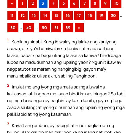
«
1
2
3
4
5
6
7
8
9
10
..
11
12
13
14
15
16
17
18
19
20
..
..
30
40
50
51
52
»
1
Kanilang sinabi, Kung ihiwalay ng lalake ang kaniyang
asawa, at siya’y humiwalay sa kaniya, at mapasa ibang
lalake, babalik pa baga uli ang lalake sa kaniya? hindi baga
lubos na madudumhan ang lupaing yaon? Nguni’t ikaw ay
nagpatutot sa maraming nangingibig; gayon ma’y
manumbalik ka uli sa akin, sabi ng Panginoon.
2
Imulat mo ang iyong mga mata sa mga luwal na
kaitaasan, at tingnan mo; saan hindi ka nasipingan? Sa tabi
ng mga lansangan ay naghintay ka sa kanila, gaya ng taga
Arabia sa ilang; at iyong dinumhan ang lupain ng iyong mga
pakikiapid at ng iyong kasamaan.
3
Kaya’t ang ambon, ay napigil, at hindi nagkaroon ng
huling ulan; gayon man may noo ka ng isang patutot ikaw