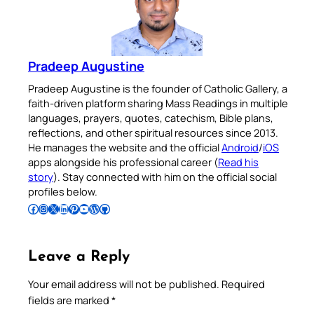
Pradeep Augustine
Pradeep Augustine is the founder of Catholic Gallery, a
faith-driven platform sharing Mass Readings in multiple
languages, prayers, quotes, catechism, Bible plans,
reflections, and other spiritual resources since 2013.
He manages the website and the official
Android
/
iOS
apps alongside his professional career (
Read his
story
). Stay connected with him on the official social
profiles below.
Follow Pradeep on Facebook
Follow Pradeep on Instagram
Follow Pradeep on X
Follow Pradeep on LinkedIn
Follow Pradeep on Pinterest
Subscribe to Pradeep’s Youtube Channel
Follow Pradeep on WordPress
Follow Pradeep on GitHub
Leave a Reply
Your email address will not be published.
Required
fields are marked
*