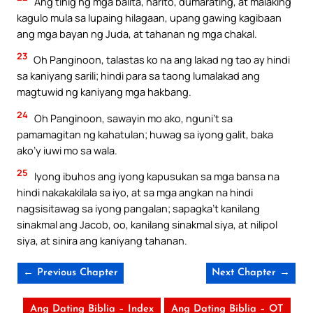
Ang tinig ng mga balita, narito, dumarating, at malaking
kagulo mula sa lupaing hilagaan, upang gawing kagibaan
ang mga bayan ng Juda, at tahanan ng mga chakal.
23
Oh Panginoon, talastas ko na ang lakad ng tao ay hindi
sa kaniyang sarili; hindi para sa taong lumalakad ang
magtuwid ng kaniyang mga hakbang.
24
Oh Panginoon, sawayin mo ako, nguni’t sa
pamamagitan ng kahatulan; huwag sa iyong galit, baka
ako’y iuwi mo sa wala.
25
Iyong ibuhos ang iyong kapusukan sa mga bansa na
hindi nakakakilala sa iyo, at sa mga angkan na hindi
nagsisitawag sa iyong pangalan; sapagka’t kanilang
sinakmal ang Jacob, oo, kanilang sinakmal siya, at nilipol
siya, at sinira ang kaniyang tahanan.
← Previous Chapter
Next Chapter →
Ang Dating Biblia – Index
Ang Dating Biblia – OT