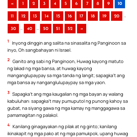
«
1
2
3
4
5
6
7
8
9
10
..
11
12
13
14
15
16
17
18
19
20
..
..
30
40
50
51
52
»
1
Inyong dinggin ang salita na sinasalita ng Panginoon sa
inyo, Oh sangbahayan ni Israel.
2
Ganito ang sabi ng Panginoon, Huwag kayong matuto
ng lakad ng mga bansa, at huwag kayong
manganglupaypay sa mga tanda ng langit; sapagka’t ang
mga bansa ay nanganglulupaypay sa mga yaon.
3
Sapagka’t ang mga kaugalian ng mga bayan ay walang
kabuluhan: sapagka’t may pumuputol ng punong kahoy sa
gubat, na siyang gawa ng mga kamay ng manggagawa sa
pamamagitan ng palakol.
4
Kanilang ginagayakan ng pilak at ng ginto; kanilang
ikinakapit ng mga pako at ng mga pamukpok, upang huwag