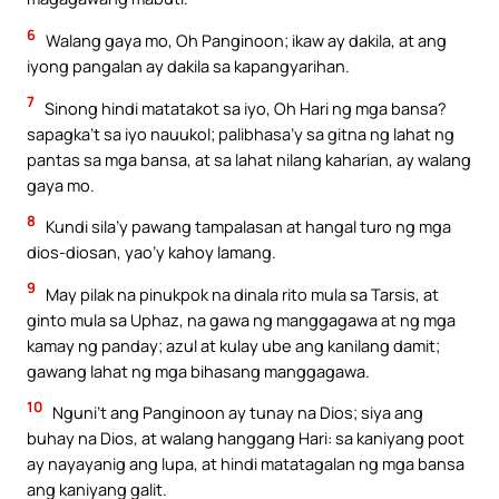
6
Walang gaya mo, Oh Panginoon; ikaw ay dakila, at ang
iyong pangalan ay dakila sa kapangyarihan.
7
Sinong hindi matatakot sa iyo, Oh Hari ng mga bansa?
sapagka’t sa iyo nauukol; palibhasa’y sa gitna ng lahat ng
pantas sa mga bansa, at sa lahat nilang kaharian, ay walang
gaya mo.
8
Kundi sila’y pawang tampalasan at hangal turo ng mga
dios-diosan, yao’y kahoy lamang.
9
May pilak na pinukpok na dinala rito mula sa Tarsis, at
ginto mula sa Uphaz, na gawa ng manggagawa at ng mga
kamay ng panday; azul at kulay ube ang kanilang damit;
gawang lahat ng mga bihasang manggagawa.
10
Nguni’t ang Panginoon ay tunay na Dios; siya ang
buhay na Dios, at walang hanggang Hari: sa kaniyang poot
ay nayayanig ang lupa, at hindi matatagalan ng mga bansa
ang kaniyang galit.