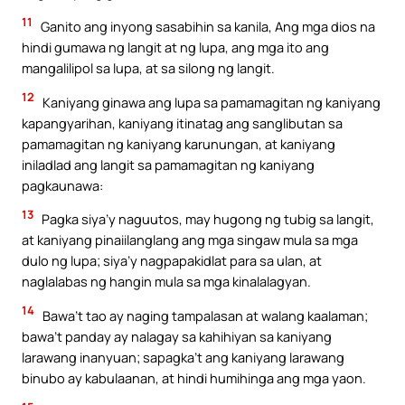
11
Ganito ang inyong sasabihin sa kanila, Ang mga dios na
hindi gumawa ng langit at ng lupa, ang mga ito ang
mangalilipol sa lupa, at sa silong ng langit.
12
Kaniyang ginawa ang lupa sa pamamagitan ng kaniyang
kapangyarihan, kaniyang itinatag ang sanglibutan sa
pamamagitan ng kaniyang karunungan, at kaniyang
iniladlad ang langit sa pamamagitan ng kaniyang
pagkaunawa:
13
Pagka siya’y naguutos, may hugong ng tubig sa langit,
at kaniyang pinaiilanglang ang mga singaw mula sa mga
dulo ng lupa; siya’y nagpapakidlat para sa ulan, at
naglalabas ng hangin mula sa mga kinalalagyan.
14
Bawa’t tao ay naging tampalasan at walang kaalaman;
bawa’t panday ay nalagay sa kahihiyan sa kaniyang
larawang inanyuan; sapagka’t ang kaniyang larawang
binubo ay kabulaanan, at hindi humihinga ang mga yaon.