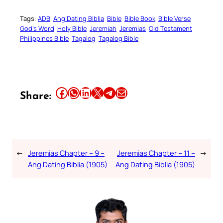
Tags:
ADB
Ang Dating Biblia
Bible
Bible Book
Bible Verse
God’s Word
Holy Bible
Jeremiah
Jeremias
Old Testament
Philippines Bible
Tagalog
Tagalog Bible
Share this article on Facebook
Share this article on WhatsApp
Share this article on LinkedIn
Share this article on X
Share this article on Telegram
Email this Article
Share:
←
Jeremias Chapter – 9 –
Jeremias Chapter – 11 –
→
Ang Dating Biblia (1905)
Ang Dating Biblia (1905)