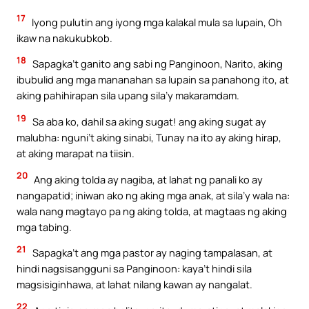
17
Iyong pulutin ang iyong mga kalakal mula sa lupain, Oh
ikaw na nakukubkob.
18
Sapagka’t ganito ang sabi ng Panginoon, Narito, aking
ibubulid ang mga mananahan sa lupain sa panahong ito, at
aking pahihirapan sila upang sila’y makaramdam.
19
Sa aba ko, dahil sa aking sugat! ang aking sugat ay
malubha: nguni’t aking sinabi, Tunay na ito ay aking hirap,
at aking marapat na tiisin.
20
Ang aking tolda ay nagiba, at lahat ng panali ko ay
nangapatid; iniwan ako ng aking mga anak, at sila’y wala na:
wala nang magtayo pa ng aking tolda, at magtaas ng aking
mga tabing.
21
Sapagka’t ang mga pastor ay naging tampalasan, at
hindi nagsisangguni sa Panginoon: kaya’t hindi sila
magsisiginhawa, at lahat nilang kawan ay nangalat.
22