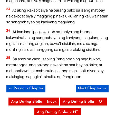
magsasara; at siya’y magsasara, at walang magbubukas.
23
At aking ikakapit siya na parang pako sa isang matibay
na dako; at siya’y magiging pinakaluklukan ng kaluwalhatian
sa sangbahayan ng kaniyang magulang.
24
At kanilang ipagkakaloob sa kaniya ang buong
kaluwalhatian ng sangbahayan ng kaniyang magulang, ang
mga anak at ang angkan, bawa’t sisidlan, mula sa mga
munting sisidlan hanggang sa mga malalaking sisidlan.
25
Sa araw na yaon, sabi ng Panginoon ng mga hukbo,
matatanggal ang pakong nakapit sa matibay na dako; at
mababalikwat, at mahuhulog, at ang mga sabit niyaon ay
malalaglag; sapagka’t sinalita ng Panginoon.
← Previous Chapter
Next Chapter →
Ang Dating Biblia – Index
Ang Dating Biblia – OT
Ang Dating Biblia – NT