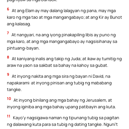
6
At ang Elam ay may dalang lalagyan ng pana, may mga
karo ng mga tao at mga mangangabayo; at ang Kir ay Bunot
ang kalasag.
7
At nangyari, na ang iyong pinakapiling libis ay puno ng
mga karo, at ang mga mangangabayo ay nagsisihanay sa
pintuang-bayan.
8
At kaniyang inalis ang takip ng Juda; at ikaw ay tumitig ng
araw na yaon sa sakbat sa bahay na kahoy sa gubat.
9
At inyong nakita ang mga sira ng bayan ni David, na
napakarami: at inyong pinisan ang tubig ng mababang
tangke.
10
At inyong binilang ang mga bahay ng Jerusalem, at
inyong iginiba ang mga bahay upang patibayin ang kuta.
11
Kayo’y nagsigawa naman ng tipunang tubig sa pagitan
ng dalawang kuta para sa tubig ng dating tangke. Nguni’t