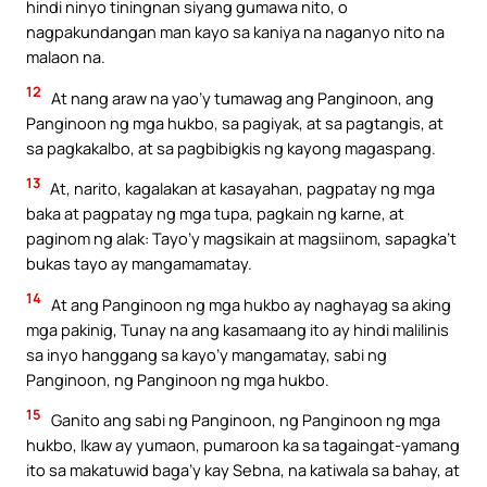
hindi ninyo tiningnan siyang gumawa nito, o
nagpakundangan man kayo sa kaniya na naganyo nito na
malaon na.
12
At nang araw na yao’y tumawag ang Panginoon, ang
Panginoon ng mga hukbo, sa pagiyak, at sa pagtangis, at
sa pagkakalbo, at sa pagbibigkis ng kayong magaspang.
13
At, narito, kagalakan at kasayahan, pagpatay ng mga
baka at pagpatay ng mga tupa, pagkain ng karne, at
paginom ng alak: Tayo’y magsikain at magsiinom, sapagka’t
bukas tayo ay mangamamatay.
14
At ang Panginoon ng mga hukbo ay naghayag sa aking
mga pakinig, Tunay na ang kasamaang ito ay hindi malilinis
sa inyo hanggang sa kayo’y mangamatay, sabi ng
Panginoon, ng Panginoon ng mga hukbo.
15
Ganito ang sabi ng Panginoon, ng Panginoon ng mga
hukbo, Ikaw ay yumaon, pumaroon ka sa tagaingat-yamang
ito sa makatuwid baga’y kay Sebna, na katiwala sa bahay, at