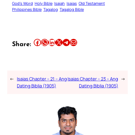
God’s Word
Holy Bible
Isaiah
Isaias
Old Testament
Philippines Bible
Tagalog
Tagalog Bible
Share this article on Facebook
Share this article on WhatsApp
Share this article on LinkedIn
Share this article on X
Share this article on Telegram
Email this Article
Share:
←
Isaias Chapter – 21 – Ang
Isaias Chapter – 23 – Ang
→
Dating Biblia (1905)
Dating Biblia (1905)