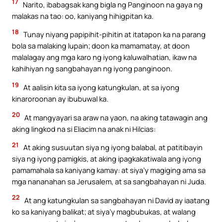
17
Narito, ibabagsak kang bigla ng Panginoon na gaya ng
malakas na tao: oo, kaniyang hihigpitan ka.
18
Tunay niyang papipihit-pihitin at itatapon ka na parang
bola sa malaking lupain; doon ka mamamatay, at doon
malalagay ang mga karo ng iyong kaluwalhatian, ikaw na
kahihiyan ng sangbahayan ng iyong panginoon.
19
At aalisin kita sa iyong katungkulan, at sa iyong
kinaroroonan ay ibubuwal ka.
20
At mangyayari sa araw na yaon, na aking tatawagin ang
aking lingkod na si Eliacim na anak ni Hilcias:
21
At aking susuutan siya ng iyong balabal, at patitibayin
siya ng iyong pamigkis, at aking ipagkakatiwala ang iyong
pamamahala sa kaniyang kamay: at siya’y magiging ama sa
mga nananahan sa Jerusalem, at sa sangbahayan ni Juda.
22
At ang katungkulan sa sangbahayan ni David ay iaatang
ko sa kaniyang balikat; at siya’y magbubukas, at walang