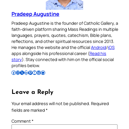
Pradeep Augustine
Pradeep Augustine is the founder of Catholic Gallery, a
faith-driven platform sharing Mass Readings in multiple
languages, prayers, quotes, catechism, Bible plans,
reflections, and other spiritual resources since 2013.
He manages the website and the official
Android
/
iOS
apps alongside his professional career (
Read his
story
). Stay connected with him on the official social
profiles below.
Follow Pradeep on Facebook
Follow Pradeep on Instagram
Follow Pradeep on X
Follow Pradeep on LinkedIn
Follow Pradeep on Pinterest
Subscribe to Pradeep’s Youtube Channel
Follow Pradeep on WordPress
Follow Pradeep on GitHub
Leave a Reply
Your email address will not be published.
Required
fields are marked
*
Comment
*