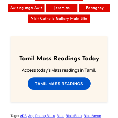
Awit ng mga Awit
Jeremias
Panaghoy
Visit Catholic Gallery Main Site
Tamil Mass Readings Today
Access today's Mass readings in Tamil.
TAMIL MASS READINGS
Tags:
ADB
Ang Dating Biblia
Bible
Bible Book
Bible Verse