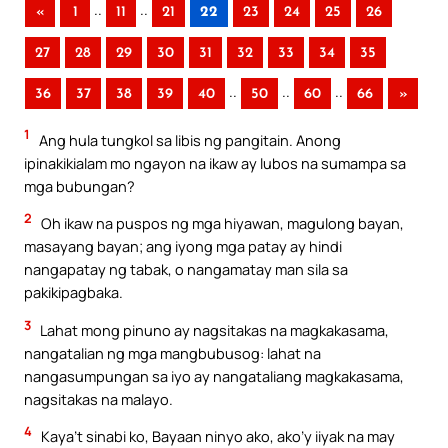
..
..
«
1
11
21
22
23
24
25
26
27
28
29
30
31
32
33
34
35
..
..
..
36
37
38
39
40
50
60
66
»
1
Ang hula tungkol sa libis ng pangitain. Anong
ipinakikialam mo ngayon na ikaw ay lubos na sumampa sa
mga bubungan?
2
Oh ikaw na puspos ng mga hiyawan, magulong bayan,
masayang bayan; ang iyong mga patay ay hindi
nangapatay ng tabak, o nangamatay man sila sa
pakikipagbaka.
3
Lahat mong pinuno ay nagsitakas na magkakasama,
nangatalian ng mga mangbubusog: lahat na
nangasumpungan sa iyo ay nangataliang magkakasama,
nagsitakas na malayo.
4
Kaya’t sinabi ko, Bayaan ninyo ako, ako’y iiyak na may