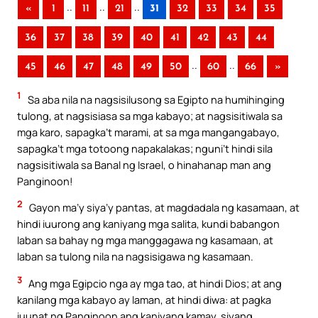
..
..
..
«
1
11
21
31
32
33
34
35
36
37
38
39
40
41
42
43
44
..
..
45
46
47
48
49
50
60
66
»
1
Sa aba nila na nagsisilusong sa Egipto na humihinging
tulong, at nagsisiasa sa mga kabayo; at nagsisitiwala sa
mga karo, sapagka’t marami, at sa mga mangangabayo,
sapagka’t mga totoong napakalakas; nguni’t hindi sila
nagsisitiwala sa Banal ng Israel, o hinahanap man ang
Panginoon!
2
Gayon ma’y siya’y pantas, at magdadala ng kasamaan, at
hindi iuurong ang kaniyang mga salita, kundi babangon
laban sa bahay ng mga manggagawa ng kasamaan, at
laban sa tulong nila na nagsisigawa ng kasamaan.
3
Ang mga Egipcio nga ay mga tao, at hindi Dios; at ang
kanilang mga kabayo ay laman, at hindi diwa: at pagka
iuunat ng Panginoon ang kaniyang kamay, siyang