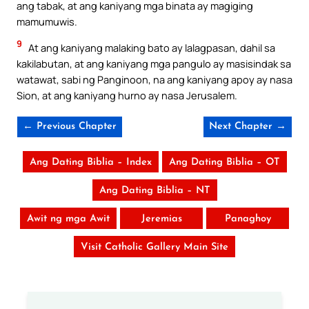
ang tabak, at ang kaniyang mga binata ay magiging
mamumuwis.
9
At ang kaniyang malaking bato ay lalagpasan, dahil sa
kakilabutan, at ang kaniyang mga pangulo ay masisindak sa
watawat, sabi ng Panginoon, na ang kaniyang apoy ay nasa
Sion, at ang kaniyang hurno ay nasa Jerusalem.
← Previous Chapter
Next Chapter →
Ang Dating Biblia – Index
Ang Dating Biblia – OT
Ang Dating Biblia – NT
Awit ng mga Awit
Jeremias
Panaghoy
Visit Catholic Gallery Main Site