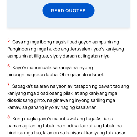
READ QUOTES
5
Gaya ng mga ibong nagsisilipad gayon aampunin ng
Panginoon ng mga hukbo ang Jerusalem; yao’y kaniyang
aampunin at ililigtas, siya’y daraan at iingatan niya,
6
Kayo’y manumbalik sa kaniya na inyong
pinanghimagsikan lubha, Oh mga anak ni Israel.
7
Sapagka’t sa araw na yaon ay itatapon ng bawa’t tao ang
kaniyang mga diosdiosang pilak, at ang kaniyang mga
diosdiosang ginto, na ginawa ng inyong sariling mga
kamay, sa ganang inyo ay naging kasalanan,
8
Kung magkagayo’y mabubuwal ang taga Asiria sa
pamamagitan ng tabak, na hindi sa tao: at ang tabak, na
hindi sa mga tao, lalamon sa kaniya: at kaniyang tatakasan