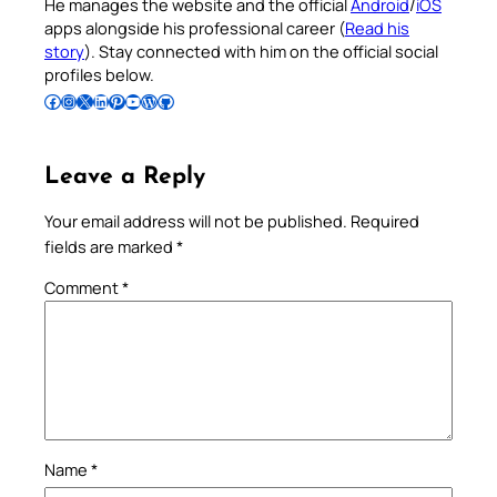
He manages the website and the official
Android
/
iOS
apps alongside his professional career (
Read his
story
). Stay connected with him on the official social
profiles below.
Follow Pradeep on Facebook
Follow Pradeep on Instagram
Follow Pradeep on X
Follow Pradeep on LinkedIn
Follow Pradeep on Pinterest
Subscribe to Pradeep’s Youtube Channel
Follow Pradeep on WordPress
Follow Pradeep on GitHub
Leave a Reply
Your email address will not be published.
Required
fields are marked
*
Comment
*
Name
*