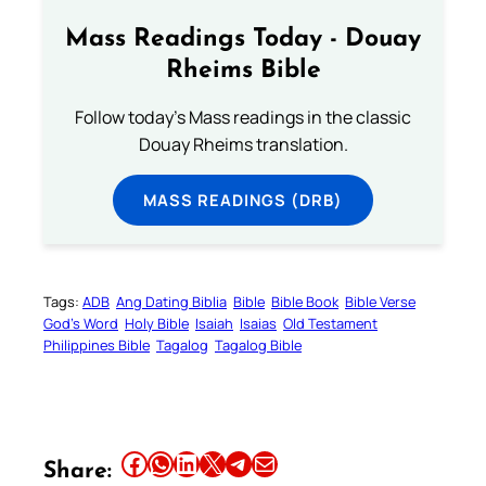
Mass Readings Today - Douay
Rheims Bible
Follow today's Mass readings in the classic
Douay Rheims translation.
MASS READINGS (DRB)
Tags:
ADB
Ang Dating Biblia
Bible
Bible Book
Bible Verse
God’s Word
Holy Bible
Isaiah
Isaias
Old Testament
Philippines Bible
Tagalog
Tagalog Bible
Share this article on Facebook
Share this article on WhatsApp
Share this article on LinkedIn
Share this article on X
Share this article on Telegram
Email this Article
Share: