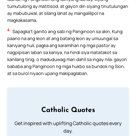
tumutulong ay matitisod, at gayon din siyang tinutulungan
ay mabubuwal, at silang lahat ay mangalilipol na
magkakasama.
4
Sapagka’t ganito ang sabi ng Panginoon sa akin, Kung
paano na ang leon at ang batang leon ay umuungal sa
kaniyang huli, pagka ang karamihan ng mga pastor ay
nagpipisan laban sa kaniya, na hindi siya matatakot sa
kanilang tinig, o maduduwag man dahil sa ingay nila: gayon
bababa ang Panginoon ng mga hukbo sa bundok ng Sion,
at sa burol niyaon upang makipaglaban.
Catholic Quotes
Get inspired with uplifting Catholic quotes every
day.