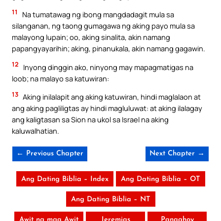
11
Na tumatawag ng ibong mangdadagit mula sa
silanganan, ng taong gumagawa ng aking payo mula sa
malayong lupain; oo, aking sinalita, akin namang
papangyayarihin; aking, pinanukala, akin namang gagawin.
12
Inyong dinggin ako, ninyong may mapagmatigas na
loob; na malayo sa katuwiran:
13
Aking inilalapit ang aking katuwiran, hindi maglalaon at
ang aking pagliligtas ay hindi magluluwat: at aking ilalagay
ang kaligtasan sa Sion na ukol sa Israel na aking
kaluwalhatian.
← Previous Chapter
Next Chapter →
Ang Dating Biblia – Index
Ang Dating Biblia – OT
Ang Dating Biblia – NT
Awit ng mga Awit
Jeremias
Panaghoy