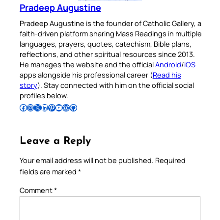
Pradeep Augustine
Pradeep Augustine is the founder of Catholic Gallery, a
faith-driven platform sharing Mass Readings in multiple
languages, prayers, quotes, catechism, Bible plans,
reflections, and other spiritual resources since 2013.
He manages the website and the official
Android
/
iOS
apps alongside his professional career (
Read his
story
). Stay connected with him on the official social
profiles below.
Follow Pradeep on Facebook
Follow Pradeep on Instagram
Follow Pradeep on X
Follow Pradeep on LinkedIn
Follow Pradeep on Pinterest
Subscribe to Pradeep’s Youtube Channel
Follow Pradeep on WordPress
Follow Pradeep on GitHub
Leave a Reply
Your email address will not be published.
Required
fields are marked
*
Comment
*