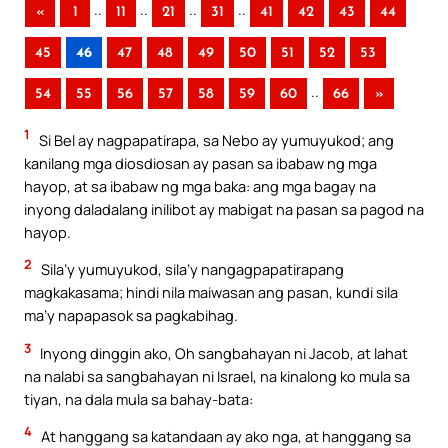
..
..
..
..
«
1
11
21
31
41
42
43
44
45
46
47
48
49
50
51
52
53
..
54
55
56
57
58
59
60
66
»
1
Si Bel ay nagpapatirapa, sa Nebo ay yumuyukod; ang
kanilang mga diosdiosan ay pasan sa ibabaw ng mga
hayop, at sa ibabaw ng mga baka: ang mga bagay na
inyong daladalang inilibot ay mabigat na pasan sa pagod na
hayop.
2
Sila’y yumuyukod, sila’y nangagpapatirapang
magkakasama; hindi nila maiwasan ang pasan, kundi sila
ma’y napapasok sa pagkabihag.
3
Inyong dinggin ako, Oh sangbahayan ni Jacob, at lahat
na nalabi sa sangbahayan ni Israel, na kinalong ko mula sa
tiyan, na dala mula sa bahay-bata:
4
At hanggang sa katandaan ay ako nga, at hanggang sa