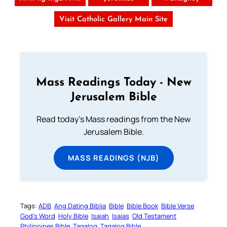
Visit Catholic Gallery Main Site
Mass Readings Today - New
Jerusalem Bible
Read today's Mass readings from the New
Jerusalem Bible.
MASS READINGS (NJB)
Tags:
ADB
Ang Dating Biblia
Bible
Bible Book
Bible Verse
God’s Word
Holy Bible
Isaiah
Isaias
Old Testament
Philippines Bible
Tagalog
Tagalog Bible