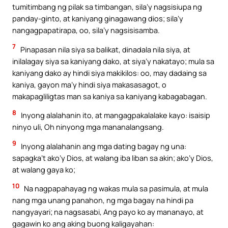
tumitimbang ng pilak sa timbangan, sila’y nagsisiupa ng
panday-ginto, at kaniyang ginagawang dios; sila’y
nangagpapatirapa, oo, sila’y nagsisisamba.
7
Pinapasan nila siya sa balikat, dinadala nila siya, at
inilalagay siya sa kaniyang dako, at siya’y nakatayo; mula sa
kaniyang dako ay hindi siya makikilos: oo, may dadaing sa
kaniya, gayon ma’y hindi siya makasasagot, o
makapagliligtas man sa kaniya sa kaniyang kabagabagan.
8
Inyong alalahanin ito, at mangagpakalalake kayo: isaisip
ninyo uli, Oh ninyong mga mananalangsang.
9
Inyong alalahanin ang mga dating bagay ng una:
sapagka’t ako’y Dios, at walang iba liban sa akin; ako’y Dios,
at walang gaya ko;
10
Na nagpapahayag ng wakas mula sa pasimula, at mula
nang mga unang panahon, ng mga bagay na hindi pa
nangyayari; na nagsasabi, Ang payo ko ay mananayo, at
gagawin ko ang aking buong kaligayahan: