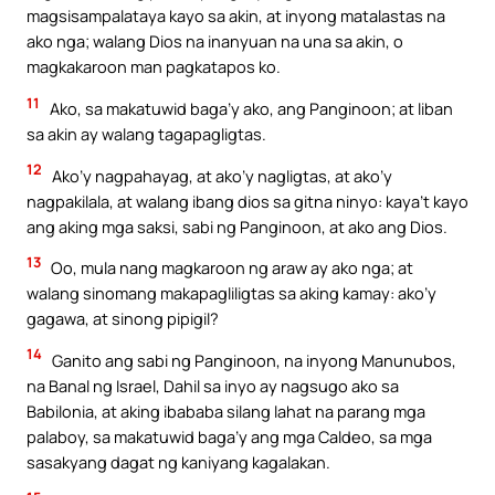
magsisampalataya kayo sa akin, at inyong matalastas na
ako nga; walang Dios na inanyuan na una sa akin, o
magkakaroon man pagkatapos ko.
11
Ako, sa makatuwid baga’y ako, ang Panginoon; at liban
sa akin ay walang tagapagligtas.
12
Ako’y nagpahayag, at ako’y nagligtas, at ako’y
nagpakilala, at walang ibang dios sa gitna ninyo: kaya’t kayo
ang aking mga saksi, sabi ng Panginoon, at ako ang Dios.
13
Oo, mula nang magkaroon ng araw ay ako nga; at
walang sinomang makapagliligtas sa aking kamay: ako’y
gagawa, at sinong pipigil?
14
Ganito ang sabi ng Panginoon, na inyong Manunubos,
na Banal ng Israel, Dahil sa inyo ay nagsugo ako sa
Babilonia, at aking ibababa silang lahat na parang mga
palaboy, sa makatuwid baga’y ang mga Caldeo, sa mga
sasakyang dagat ng kaniyang kagalakan.