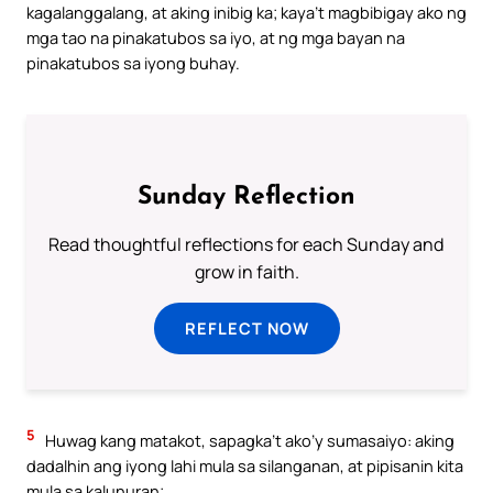
kagalanggalang, at aking inibig ka; kaya’t magbibigay ako ng
mga tao na pinakatubos sa iyo, at ng mga bayan na
pinakatubos sa iyong buhay.
Sunday Reflection
Read thoughtful reflections for each Sunday and
grow in faith.
REFLECT NOW
5
Huwag kang matakot, sapagka’t ako’y sumasaiyo: aking
dadalhin ang iyong lahi mula sa silanganan, at pipisanin kita
mula sa kalunuran;