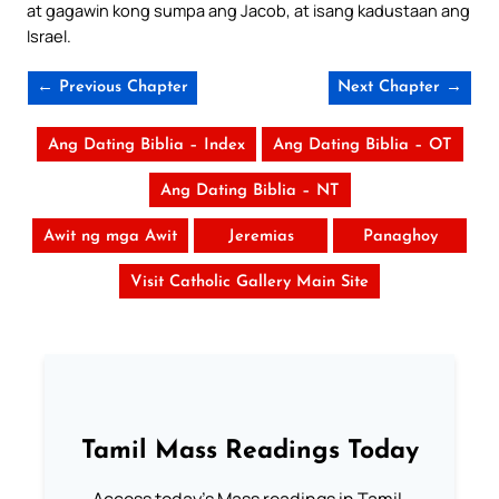
at gagawin kong sumpa ang Jacob, at isang kadustaan ang
Israel.
← Previous Chapter
Next Chapter →
Ang Dating Biblia – Index
Ang Dating Biblia – OT
Ang Dating Biblia – NT
Awit ng mga Awit
Jeremias
Panaghoy
Visit Catholic Gallery Main Site
Tamil Mass Readings Today