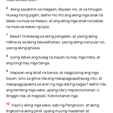
6
Aking sasabihin sa hilagaan, Bayaan mo, at sa timugan,
Huwag mong pigilin; dalhin mo rito ang aking mga anak na
lalake na mula sa malayo, at ang aking mga anak na babae
na mula sa wakas ng lupa;
7
Bawa’t tinatawag sa aking pangalan, at yaong aking
nilikha ay sa aking kaluwalhatian, yaong aking inanyuan oo,
yaong aking ginawa.
8
Iyong ilabas ang bulag na bayan na may mga mata, at
ang bingi may mga tainga.
9
Mapisan ang lahat na bansa, at magpulong ang mga
bayan: sino sa gitna nila ang makapagpapahayag nito, at
makapagpapakita sa amin ng mga dating bagay? dalhin nila
ang kanilang mga saksi, upang sila’y mapatotohanan: o
dinggin nila, at magsabi, Katotohanan nga.
10
Kayo’y aking mga saksi, sabi ng Panginoon, at aking
lingkod na aking pinili: upang inyong maalaman at