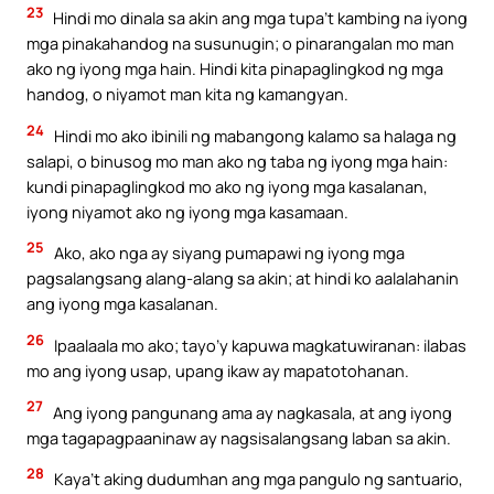
23
Hindi mo dinala sa akin ang mga tupa’t kambing na iyong
mga pinakahandog na susunugin; o pinarangalan mo man
ako ng iyong mga hain. Hindi kita pinapaglingkod ng mga
handog, o niyamot man kita ng kamangyan.
24
Hindi mo ako ibinili ng mabangong kalamo sa halaga ng
salapi, o binusog mo man ako ng taba ng iyong mga hain:
kundi pinapaglingkod mo ako ng iyong mga kasalanan,
iyong niyamot ako ng iyong mga kasamaan.
25
Ako, ako nga ay siyang pumapawi ng iyong mga
pagsalangsang alang-alang sa akin; at hindi ko aalalahanin
ang iyong mga kasalanan.
26
Ipaalaala mo ako; tayo’y kapuwa magkatuwiranan: ilabas
mo ang iyong usap, upang ikaw ay mapatotohanan.
27
Ang iyong pangunang ama ay nagkasala, at ang iyong
mga tagapagpaaninaw ay nagsisalangsang laban sa akin.
28
Kaya’t aking dudumhan ang mga pangulo ng santuario,