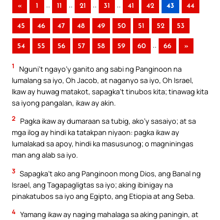
..
..
..
..
«
1
11
21
31
41
42
43
44
45
46
47
48
49
50
51
52
53
..
54
55
56
57
58
59
60
66
»
1
Nguni’t ngayo’y ganito ang sabi ng Panginoon na
lumalang sa iyo, Oh Jacob, at naganyo sa iyo, Oh Israel,
Ikaw ay huwag matakot, sapagka’t tinubos kita; tinawag kita
sa iyong pangalan, ikaw ay akin.
2
Pagka ikaw ay dumaraan sa tubig, ako’y sasaiyo; at sa
mga ilog ay hindi ka tatakpan niyaon: pagka ikaw ay
lumalakad sa apoy, hindi ka masusunog; o magniningas
man ang alab sa iyo.
3
Sapagka’t ako ang Panginoon mong Dios, ang Banal ng
Israel, ang Tagapagligtas sa iyo; aking ibinigay na
pinakatubos sa iyo ang Egipto, ang Etiopia at ang Seba.
4
Yamang ikaw ay naging mahalaga sa aking paningin, at