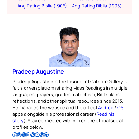
Ang Dating Biblia (1905)
Ang Dating Biblia (1905)
Pradeep Augustine
Pradeep Augustine is the founder of Catholic Gallery, a
faith-driven platform sharing Mass Readings in multiple
languages, prayers, quotes, catechism, Bible plans,
reflections, and other spiritual resources since 2013.
He manages the website and the official
Android
/
iOS
apps alongside his professional career (
Read his
story
). Stay connected with him on the official social
profiles below.
Follow Pradeep on Facebook
Follow Pradeep on Instagram
Follow Pradeep on X
Follow Pradeep on LinkedIn
Follow Pradeep on Pinterest
Subscribe to Pradeep’s Youtube Channel
Follow Pradeep on WordPress
Follow Pradeep on GitHub