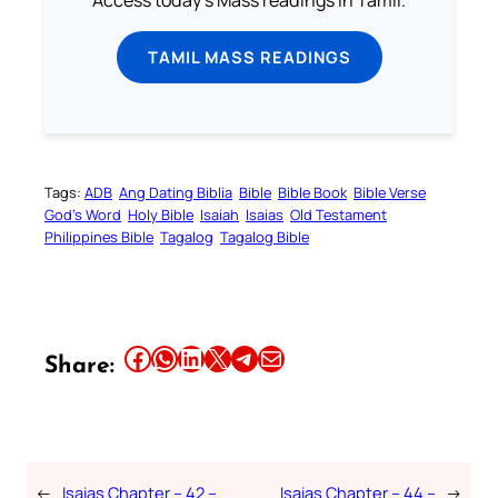
Access today's Mass readings in Tamil.
TAMIL MASS READINGS
Tags:
ADB
Ang Dating Biblia
Bible
Bible Book
Bible Verse
God’s Word
Holy Bible
Isaiah
Isaias
Old Testament
Philippines Bible
Tagalog
Tagalog Bible
Share this article on Facebook
Share this article on WhatsApp
Share this article on LinkedIn
Share this article on X
Share this article on Telegram
Email this Article
Share:
←
Isaias Chapter – 42 –
Isaias Chapter – 44 –
→