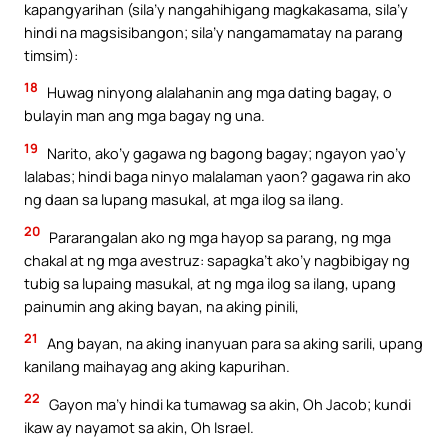
kapangyarihan (sila’y nangahihigang magkakasama, sila’y
hindi na magsisibangon; sila’y nangamamatay na parang
timsim):
18
Huwag ninyong alalahanin ang mga dating bagay, o
bulayin man ang mga bagay ng una.
19
Narito, ako’y gagawa ng bagong bagay; ngayon yao’y
lalabas; hindi baga ninyo malalaman yaon? gagawa rin ako
ng daan sa lupang masukal, at mga ilog sa ilang.
20
Pararangalan ako ng mga hayop sa parang, ng mga
chakal at ng mga avestruz: sapagka’t ako’y nagbibigay ng
tubig sa lupaing masukal, at ng mga ilog sa ilang, upang
painumin ang aking bayan, na aking pinili,
21
Ang bayan, na aking inanyuan para sa aking sarili, upang
kanilang maihayag ang aking kapurihan.
22
Gayon ma’y hindi ka tumawag sa akin, Oh Jacob; kundi
ikaw ay nayamot sa akin, Oh Israel.