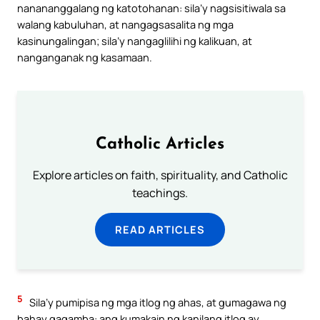
nanananggalang ng katotohanan: sila’y nagsisitiwala sa
walang kabuluhan, at nangagsasalita ng mga
kasinungalingan; sila’y nangaglilihi ng kalikuan, at
nanganganak ng kasamaan.
Catholic Articles
Explore articles on faith, spirituality, and Catholic
teachings.
READ ARTICLES
5
Sila’y pumipisa ng mga itlog ng ahas, at gumagawa ng
bahay gagamba: ang kumakain ng kanilang itlog ay