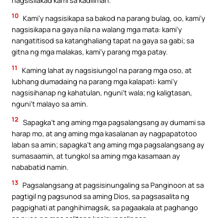
10
Kami’y nagsisikapa sa bakod na parang bulag, oo, kami’y
nagsisikapa na gaya nila na walang mga mata: kami’y
nangatitisod sa katanghaliang tapat na gaya sa gabi; sa
gitna ng mga malakas, kami’y parang mga patay.
11
Kaming lahat ay nagsisiungol na parang mga oso, at
lubhang dumadaing na parang mga kalapati: kami’y
nagsisihanap ng kahatulan, nguni’t wala; ng kaligtasan,
nguni’t malayo sa amin.
12
Sapagka’t ang aming mga pagsalangsang ay dumami sa
harap mo, at ang aming mga kasalanan ay nagpapatotoo
laban sa amin; sapagka’t ang aming mga pagsalangsang ay
sumasaamin, at tungkol sa aming mga kasamaan ay
nababatid namin.
13
Pagsalangsang at pagsisinungaling sa Panginoon at sa
pagtigil ng pagsunod sa aming Dios, sa pagsasalita ng
pagpighati at panghihimagsik, sa pagaakala at paghango