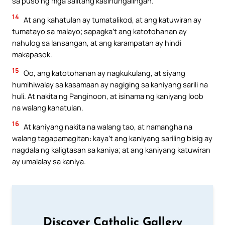
sa puso ng mga salitang kasinungalingan.
14
At ang kahatulan ay tumatalikod, at ang katuwiran ay
tumatayo sa malayo; sapagka’t ang katotohanan ay
nahulog sa lansangan, at ang karampatan ay hindi
makapasok.
15
Oo, ang katotohanan ay nagkukulang, at siyang
humihiwalay sa kasamaan ay nagiging sa kaniyang sarili na
huli. At nakita ng Panginoon, at isinama ng kaniyang loob
na walang kahatulan.
16
At kaniyang nakita na walang tao, at namangha na
walang tagapamagitan: kaya’t ang kaniyang sariling bisig ay
nagdala ng kaligtasan sa kaniya; at ang kaniyang katuwiran
ay umalalay sa kaniya.
Discover Catholic Gallery