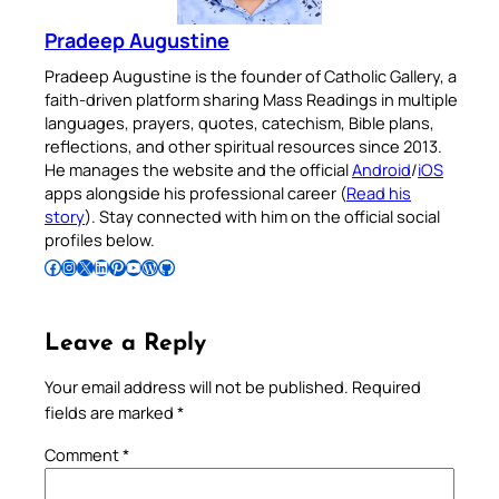
Pradeep Augustine
Pradeep Augustine is the founder of Catholic Gallery, a
faith-driven platform sharing Mass Readings in multiple
languages, prayers, quotes, catechism, Bible plans,
reflections, and other spiritual resources since 2013.
He manages the website and the official
Android
/
iOS
apps alongside his professional career (
Read his
story
). Stay connected with him on the official social
profiles below.
Follow Pradeep on Facebook
Follow Pradeep on Instagram
Follow Pradeep on X
Follow Pradeep on LinkedIn
Follow Pradeep on Pinterest
Subscribe to Pradeep’s Youtube Channel
Follow Pradeep on WordPress
Follow Pradeep on GitHub
Leave a Reply
Your email address will not be published.
Required
fields are marked
*
Comment
*