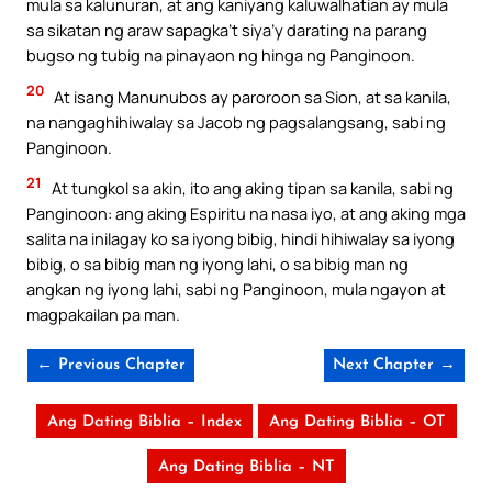
mula sa kalunuran, at ang kaniyang kaluwalhatian ay mula
sa sikatan ng araw sapagka’t siya’y darating na parang
bugso ng tubig na pinayaon ng hinga ng Panginoon.
20
At isang Manunubos ay paroroon sa Sion, at sa kanila,
na nangaghihiwalay sa Jacob ng pagsalangsang, sabi ng
Panginoon.
21
At tungkol sa akin, ito ang aking tipan sa kanila, sabi ng
Panginoon: ang aking Espiritu na nasa iyo, at ang aking mga
salita na inilagay ko sa iyong bibig, hindi hihiwalay sa iyong
bibig, o sa bibig man ng iyong lahi, o sa bibig man ng
angkan ng iyong lahi, sabi ng Panginoon, mula ngayon at
magpakailan pa man.
← Previous Chapter
Next Chapter →
Ang Dating Biblia – Index
Ang Dating Biblia – OT
Ang Dating Biblia – NT