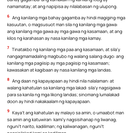
namamatay; at ang napipisa ay nilalabasan ng ulupong.
6
Ang kanilang mga bahay gagamba ay hindi magiging mga
kasuutan, o magsusuot man sila ng kanilang mga gawa:
ang kanilang mga gawa ay mga gawa ng kasamaan, at ang
kilos ng karahasan ay nasa kanilang mga kamay.
7
Tinatakbo ng kanilang mga paa ang kasamaan, at sila’y
nangagmamadaling magbubo ng walang salang dugo: ang
kanilang mga pagiisip ay mga pagiisip ng kasamaan;
kawasakan at kagibaan ay nasa kanilang mga landas.
8
Ang daan ng kapayapaan ay hindi nila nalalaman: at
walang kahatulan sa kanilang mga lakad: sila’y nagsigawa
para sa kanila ng mga likong landas; sinomang lumalakad
doon ay hindi nakakaalam ng kapayapaan.
9
Kaya’t ang kahatulan ay malayo sa amin, o umaabot man
sa amin ang katuwiran: kami’y nagsisihanap ng liwanag,
nguni’t narito, kadiliman; ng kaliwanagan, nguni’t
nagsisilakad kami sa kadiliman.