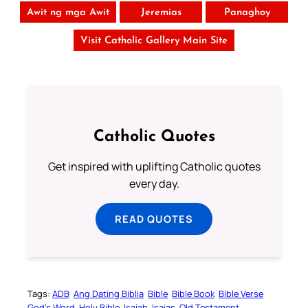
Awit ng mga Awit
Jeremias
Panaghoy
Visit Catholic Gallery Main Site
Catholic Quotes
Get inspired with uplifting Catholic quotes
every day.
READ QUOTES
Tags:
ADB
Ang Dating Biblia
Bible
Bible Book
Bible Verse
God’s Word
Holy Bible
Isaiah
Isaias
Old Testament