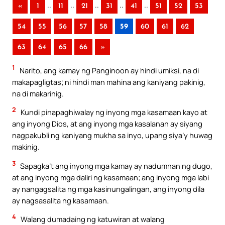
..
..
..
..
..
«
1
11
21
31
41
51
52
53
54
55
56
57
58
59
60
61
62
63
64
65
66
»
1
Narito, ang kamay ng Panginoon ay hindi umiksi, na di
makapagligtas; ni hindi man mahina ang kaniyang pakinig,
na di makarinig.
2
Kundi pinapaghiwalay ng inyong mga kasamaan kayo at
ang inyong Dios, at ang inyong mga kasalanan ay siyang
nagpakubli ng kaniyang mukha sa inyo, upang siya’y huwag
makinig.
3
Sapagka’t ang inyong mga kamay ay nadumhan ng dugo,
at ang inyong mga daliri ng kasamaan; ang inyong mga labi
ay nangagsalita ng mga kasinungalingan, ang inyong dila
ay nagsasalita ng kasamaan.
4
Walang dumadaing ng katuwiran at walang