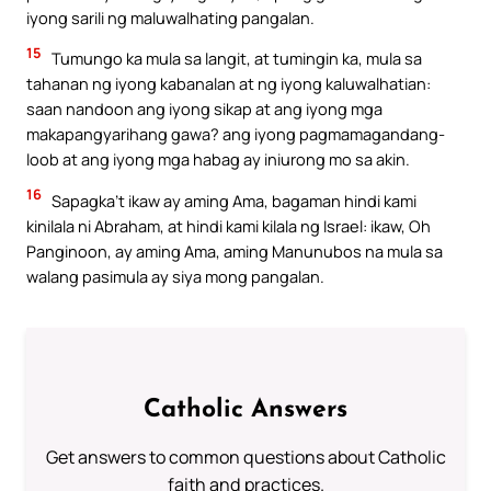
iyong sarili ng maluwalhating pangalan.
15
Tumungo ka mula sa langit, at tumingin ka, mula sa
tahanan ng iyong kabanalan at ng iyong kaluwalhatian:
saan nandoon ang iyong sikap at ang iyong mga
makapangyarihang gawa? ang iyong pagmamagandang-
loob at ang iyong mga habag ay iniurong mo sa akin.
16
Sapagka’t ikaw ay aming Ama, bagaman hindi kami
kinilala ni Abraham, at hindi kami kilala ng Israel: ikaw, Oh
Panginoon, ay aming Ama, aming Manunubos na mula sa
walang pasimula ay siya mong pangalan.
Catholic Answers
Get answers to common questions about Catholic
faith and practices.