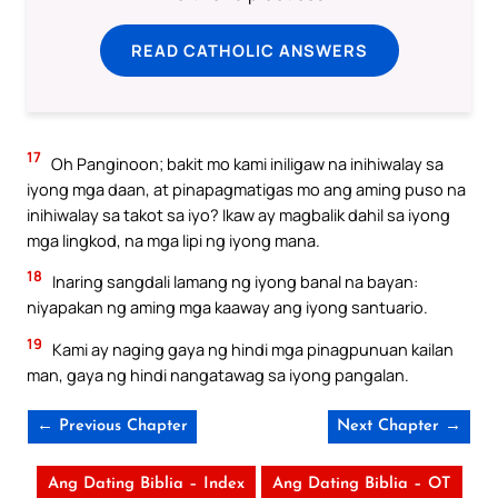
READ CATHOLIC ANSWERS
17
Oh Panginoon; bakit mo kami iniligaw na inihiwalay sa
iyong mga daan, at pinapagmatigas mo ang aming puso na
inihiwalay sa takot sa iyo? Ikaw ay magbalik dahil sa iyong
mga lingkod, na mga lipi ng iyong mana.
18
Inaring sangdali lamang ng iyong banal na bayan:
niyapakan ng aming mga kaaway ang iyong santuario.
19
Kami ay naging gaya ng hindi mga pinagpunuan kailan
man, gaya ng hindi nangatawag sa iyong pangalan.
← Previous Chapter
Next Chapter →
Ang Dating Biblia – Index
Ang Dating Biblia – OT