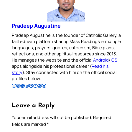
Pradeep Augustine
Pradeep Augustine is the founder of Catholic Gallery, a
faith-driven platform sharing Mass Readings in multiple
languages, prayers, quotes, catechism, Bible plans,
reflections, and other spiritual resources since 2013.
He manages the website and the official
Android
/
iOS
apps alongside his professional career (
Read his
story
). Stay connected with him on the official social
profiles below.
Follow Pradeep on Facebook
Follow Pradeep on Instagram
Follow Pradeep on X
Follow Pradeep on LinkedIn
Follow Pradeep on Pinterest
Subscribe to Pradeep’s Youtube Channel
Follow Pradeep on WordPress
Follow Pradeep on GitHub
Leave a Reply
Your email address will not be published.
Required
fields are marked
*