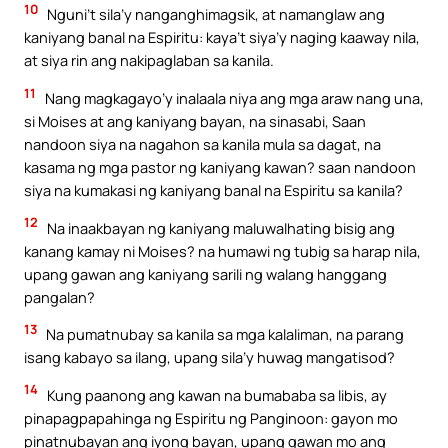
10
Nguni’t sila’y nanganghimagsik, at namanglaw ang
kaniyang banal na Espiritu: kaya’t siya’y naging kaaway nila,
at siya rin ang nakipaglaban sa kanila.
11
Nang magkagayo’y inalaala niya ang mga araw nang una,
si Moises at ang kaniyang bayan, na sinasabi, Saan
nandoon siya na nagahon sa kanila mula sa dagat, na
kasama ng mga pastor ng kaniyang kawan? saan nandoon
siya na kumakasi ng kaniyang banal na Espiritu sa kanila?
12
Na inaakbayan ng kaniyang maluwalhating bisig ang
kanang kamay ni Moises? na humawi ng tubig sa harap nila,
upang gawan ang kaniyang sarili ng walang hanggang
pangalan?
13
Na pumatnubay sa kanila sa mga kalaliman, na parang
isang kabayo sa ilang, upang sila’y huwag mangatisod?
14
Kung paanong ang kawan na bumababa sa libis, ay
pinapagpapahinga ng Espiritu ng Panginoon: gayon mo
pinatnubayan ang iyong bayan, upang gawan mo ang