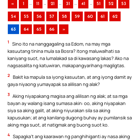
..
..
..
..
..
«
1
11
21
31
41
51
52
53
54
55
56
57
58
59
60
61
62
63
64
65
66
»
1
Sino ito na nanggagaling sa Edom, na may mga
kasuutang tinina mula sa Bosra? itong maluwalhati sa
kaniyang suot, na lumalakad sa di kawasang lakas? Ako na
nagsasalita ng katuwiran, makapangyarihang magligtas.
2
Bakit ka mapula sa iyong kasuutan, at ang iyong damit ay
gaya niyaong yumayapak sa alilisan ng alak?
3
Aking niyapakang magisa ang alilisan ng alak; at sa mga
bayan ay walang isang sumasa akin: oo, aking niyapakan
siya sa aking galit, at aking niyurakan sila sa aking
kapusukan; at ang kanilang dugong buhay ay pumilansik sa
aking mga suot, at natigmak ang buong suot ko.
4
Sapagka’t ang kaarawan ng panghihiganti ay nasa aking