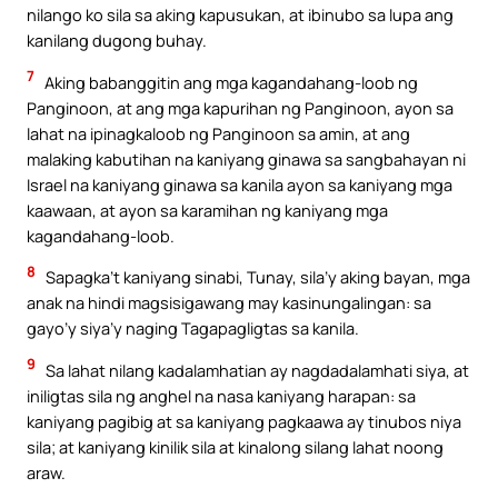
nilango ko sila sa aking kapusukan, at ibinubo sa lupa ang
kanilang dugong buhay.
7
Aking babanggitin ang mga kagandahang-loob ng
Panginoon, at ang mga kapurihan ng Panginoon, ayon sa
lahat na ipinagkaloob ng Panginoon sa amin, at ang
malaking kabutihan na kaniyang ginawa sa sangbahayan ni
Israel na kaniyang ginawa sa kanila ayon sa kaniyang mga
kaawaan, at ayon sa karamihan ng kaniyang mga
kagandahang-loob.
8
Sapagka’t kaniyang sinabi, Tunay, sila’y aking bayan, mga
anak na hindi magsisigawang may kasinungalingan: sa
gayo’y siya’y naging Tagapagligtas sa kanila.
9
Sa lahat nilang kadalamhatian ay nagdadalamhati siya, at
iniligtas sila ng anghel na nasa kaniyang harapan: sa
kaniyang pagibig at sa kaniyang pagkaawa ay tinubos niya
sila; at kaniyang kinilik sila at kinalong silang lahat noong
araw.