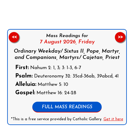
Follow us on Facebook
Follow us on Instagram
Follow us on X
Subscribe to our YouTube Channel
Follow us on WhatsApp
Mass Readings for
<<
>>
7 August 2026,
Friday
Ordinary Weekday/ Sixtus II, Pope, Martyr,
and Companions, Martyrs/ Cajetan, Priest
First:
Nahum 2: 1, 3; 3: 1-3, 6-7
Psalm:
Deuteronomy 32: 35cd-36ab, 39abcd, 41
Alleluia:
Matthew 5: 10
Gospel:
Matthew 16: 24-28
FULL MASS READINGS
*This is a free service provided by Catholic Gallery.
Get it here