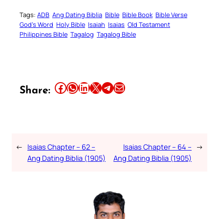
Tags:
ADB
Ang Dating Biblia
Bible
Bible Book
Bible Verse
God’s Word
Holy Bible
Isaiah
Isaias
Old Testament
Philippines Bible
Tagalog
Tagalog Bible
Share this article on Facebook
Share this article on WhatsApp
Share this article on LinkedIn
Share this article on X
Share this article on Telegram
Email this Article
Share:
←
Isaias Chapter – 62 –
Isaias Chapter – 64 –
→
Ang Dating Biblia (1905)
Ang Dating Biblia (1905)