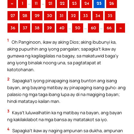
..
..
«
1
11
21
22
23
24
25
26
27
28
29
30
31
32
33
34
35
..
..
..
36
37
38
39
40
50
60
66
»
1
Oh Panginoon, ikaw ay aking Dios; aking ibubunyi ka,
aking pupurihin ang iyong pangalan; sapagka’t ikaw ay
gumawa ng kagilagilalas na bagay, sa makatuwid baga’y
ang iyong binalak noong una, sa pagtatapat at
katotohanan.
2
Sapagka’t iyong pinapaging isang bunton ang isang
bayan, ang bayang matibay ay pinapaging isang guho: ang
palasio ng mga taga ibang lupa ay di na magiging bayan;
hindi matatayo kailan man.
3
Kaya’t luluwalhatiin ka ng matibay na bayan, ang bayan
ng kakilakilabot na mga bansa ay matatakot sa iyo.
4
Sapagka’t ikaw ay naging ampunan sa dukha, ampunan