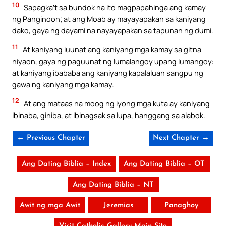
10
Sapagka’t sa bundok na ito magpapahinga ang kamay
ng Panginoon; at ang Moab ay mayayapakan sa kaniyang
dako, gaya ng dayami na nayayapakan sa tapunan ng dumi.
11
At kaniyang iuunat ang kaniyang mga kamay sa gitna
niyaon, gaya ng paguunat ng lumalangoy upang lumangoy:
at kaniyang ibababa ang kaniyang kapalaluan sangpu ng
gawa ng kaniyang mga kamay.
12
At ang mataas na moog ng iyong mga kuta ay kaniyang
ibinaba, giniba, at ibinagsak sa lupa, hanggang sa alabok.
← Previous Chapter
Next Chapter →
Ang Dating Biblia – Index
Ang Dating Biblia – OT
Ang Dating Biblia – NT
Awit ng mga Awit
Jeremias
Panaghoy