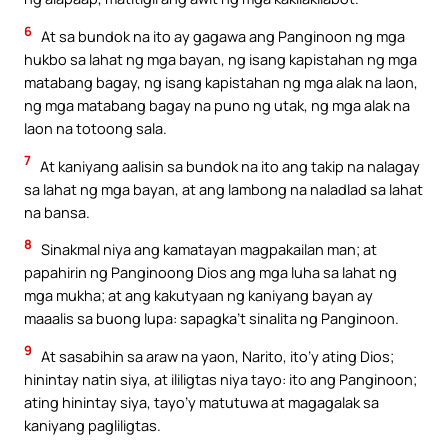
6
At sa bundok na ito ay gagawa ang Panginoon ng mga
hukbo sa lahat ng mga bayan, ng isang kapistahan ng mga
matabang bagay, ng isang kapistahan ng mga alak na laon,
ng mga matabang bagay na puno ng utak, ng mga alak na
laon na totoong sala.
7
At kaniyang aalisin sa bundok na ito ang takip na nalagay
sa lahat ng mga bayan, at ang lambong na naladlad sa lahat
na bansa.
8
Sinakmal niya ang kamatayan magpakailan man; at
papahirin ng Panginoong Dios ang mga luha sa lahat ng
mga mukha; at ang kakutyaan ng kaniyang bayan ay
maaalis sa buong lupa: sapagka’t sinalita ng Panginoon.
9
At sasabihin sa araw na yaon, Narito, ito’y ating Dios;
hinintay natin siya, at ililigtas niya tayo: ito ang Panginoon;
ating hinintay siya, tayo’y matutuwa at magagalak sa
kaniyang pagliligtas.