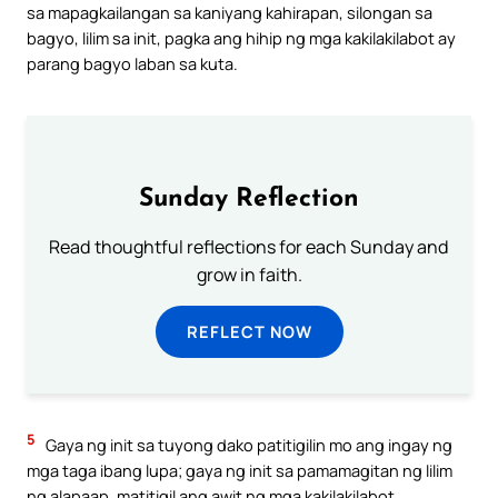
sa mapagkailangan sa kaniyang kahirapan, silongan sa
bagyo, lilim sa init, pagka ang hihip ng mga kakilakilabot ay
parang bagyo laban sa kuta.
Sunday Reflection
Read thoughtful reflections for each Sunday and
grow in faith.
REFLECT NOW
5
Gaya ng init sa tuyong dako patitigilin mo ang ingay ng
mga taga ibang lupa; gaya ng init sa pamamagitan ng lilim
ng alapaap, matitigil ang awit ng mga kakilakilabot.