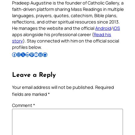
Pradeep Augustine is the founder of Catholic Gallery, a
faith-driven platform sharing Mass Readings in multiple
languages, prayers, quotes, catechism, Bible plans,
reflections, and other spiritual resources since 2013.
He manages the website and the official
Android
/
iOS
apps alongside his professional career (
Read his
story
). Stay connected with him on the official social
profiles below.
Follow Pradeep on Facebook
Follow Pradeep on Instagram
Follow Pradeep on X
Follow Pradeep on LinkedIn
Follow Pradeep on Pinterest
Subscribe to Pradeep’s Youtube Channel
Follow Pradeep on WordPress
Follow Pradeep on GitHub
Leave a Reply
Your email address will not be published.
Required
fields are marked
*
Comment
*