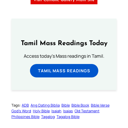
Visit Catholic Gallery Main Site
Tamil Mass Readings Today
Access today's Mass readings in Tamil.
TAMIL MASS READINGS
Tags:
ADB
Ang Dating Biblia
Bible
Bible Book
Bible Verse
God’s Word
Holy Bible
Isaiah
Isaias
Old Testament
Philippines Bible
Tagalog
Tagalog Bible