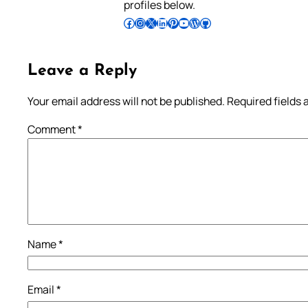
profiles below.
Follow Pradeep on Facebook
Follow Pradeep on Instagram
Follow Pradeep on X
Follow Pradeep on LinkedIn
Follow Pradeep on Pinterest
Subscribe to Pradeep’s Youtube Channel
Follow Pradeep on WordPress
Follow Pradeep on GitHub
Leave a Reply
Your email address will not be published.
Required fields
Comment
*
Name
*
Email
*