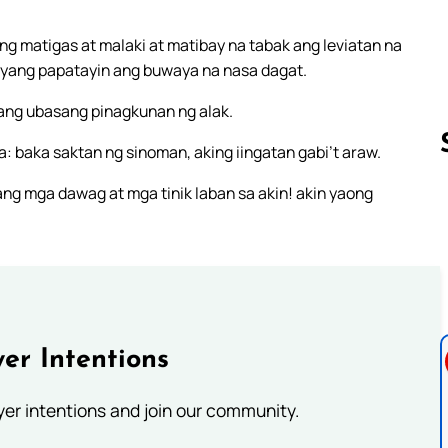
g matigas at malaki at matibay na tabak ang leviatan na
aniyang papatayin ang buwaya na nasa dagat.
sang ubasang pinagkunan ng alak.
: baka saktan ng sinoman, aking iingatan gabi’t araw.
ng mga dawag at mga tinik laban sa akin! akin yaong
Follow us 
er Intentions
ayer intentions and join our community.