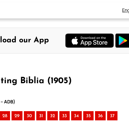
Eng
load our App
ting Biblia (1905)
5 – ADB)
28
29
30
31
32
33
34
35
36
37