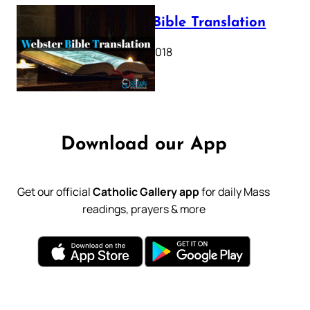
Webster Bible Translation
October 11, 2018
Download our App
Get our official
Catholic Gallery app
for daily Mass
readings, prayers & more