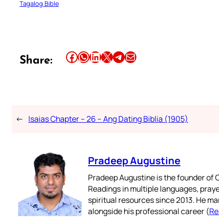
Tagalog Bible
Share this article on Facebook
Share this article on WhatsApp
Share this article on LinkedIn
Share this article on X
Share this article on Telegram
Email this Article
Share:
←
Isaias Chapter – 26 – Ang Dating Biblia (1905)
Pradeep Augustine
Pradeep Augustine is the founder of C
Readings in multiple languages, praye
spiritual resources since 2013. He ma
alongside his professional career (
Re