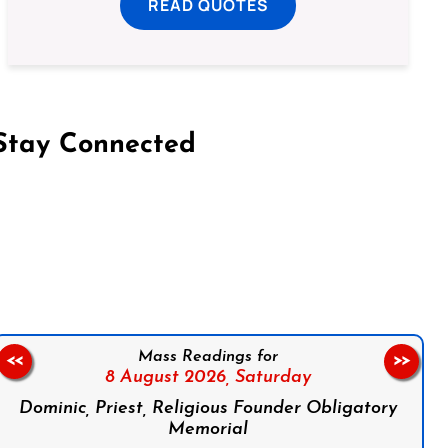
READ QUOTES
Stay Connected
on Facebook
Follow us on Instagram
Follow us on X
Subscribe to our YouTube Channel
Follow us on WhatsApp
Mass Readings for
<<
>>
8 August 2026,
Saturday
Dominic, Priest, Religious Founder Obligatory
Memorial