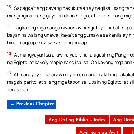
10
Sapagka’t ang bayang nakukutaan ay nagiisa, isang tah
manginginain ang guya, at doon hihiga, at kakainin ang mga
11
Pagka ang mga sanga niyaon ay nangatuyo, babaliin; pa
bayan na walang unawa; kaya’t ang gumawa sa kanila ay hin
hindi magpapakita sa kanila ng lingap.
12
At mangyayari sa araw na yaon, na lalagasin ng Pangino
ng Egipto, at kayo’y mapipisang isa isa, Oh kayong mga anak 
13
At mangyayari sa araw na yaon, na ang malaking pakakak 
magsisiparito, at silang mga tapon sa lupain ng Egipto; at 
Jerusalem.
← Previous Chapter
Ang Dating Biblia – Index
Ang Dati
Awit ng mga Awit