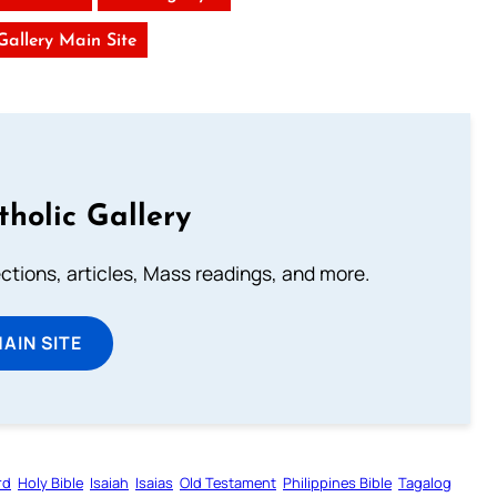
 Gallery Main Site
tholic Gallery
lections, articles, Mass readings, and more.
MAIN SITE
rd
Holy Bible
Isaiah
Isaias
Old Testament
Philippines Bible
Tagalog