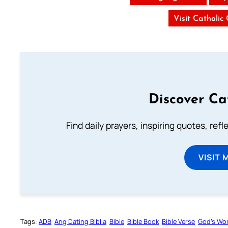
Visit Catholic
Discover Ca
Find daily prayers, inspiring quotes, ref
VISIT 
Tags:
ADB
Ang Dating Biblia
Bible
Bible Book
Bible Verse
God’s Wo