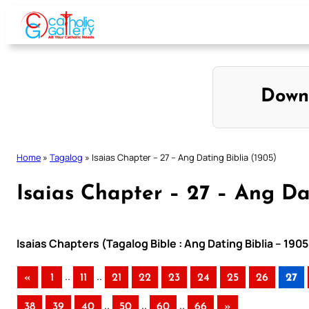
Skip
to
content
Down
Home
»
Tagalog
»
Isaias Chapter – 27 – Ang Dating Biblia (1905)
Isaias Chapter – 27 – Ang Da
Isaias Chapters (Tagalog Bible : Ang Dating Biblia – 190
..
..
«
1
11
21
22
23
24
25
26
27
..
..
..
38
39
40
50
60
66
»