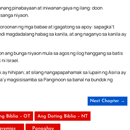
anang pinabayaan at iniwanan gaya ng ilang: doon
 sanga niyaon.
roroonan ng mga babae at igagatong sa apoy: sapagka’t
di magdadalang habag sa kanila, at ang naganyo sa kanila ay
on ang bunga niyaon mula sa agos ng ilog hanggang sa batis
ni Israel.
ay hihipan; at silang nangapapahamak sa lupain ng Asiria ay
sila’y magsisisamba sa Panginoon sa banal na bundok ng
Next Chapter →
ng Biblia – OT
Ang Dating Biblia – NT
Jeremias
Panaghoy