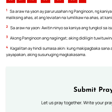
1
Sa araw na yaon ay parurusahan ng Panginoon, ng kaniyan
maliksing ahas, at ang leviatan na lumilikaw na ahas, at k
2
Sa araw na yaon: Awitin ninyo sa kaniya ang tungkol sa i
3
Akong Panginoon ang nagiingat; aking didiligin tuwituwina
4
Kagalitan ay hindi sumasa akin: kung makipagbaka sana a
yayapakan, aking susunuging magkakasama.
Submit Pray
Let us pray together. Write your pr