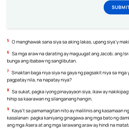
SUBMI
5
O manghawak sana siya sa aking lakas, upang siya’y mak
6
Sa mga araw na darating ay maguugat ang Jacob; ang Isr
bunga ang ibabaw ng sanglibutan.
7
Sinaktan baga niya siya na gaya ng pagsakit niya sa mga y
pagpatay nila, na napatay niya?
8
Sa sukat, pagka iyong pinayayaon siya, ikaw ay nakikipag
hihip sa kaarawan ng silanganang hangin.
9
Kaya’t sa pamamagitan nito ay malilinis ang kasamaan ng
kasalanan: pagka kaniyang ginagawa ang mga bato ng dam
ang mga Asera at ang mga Iarawang araw ay hindi na matat