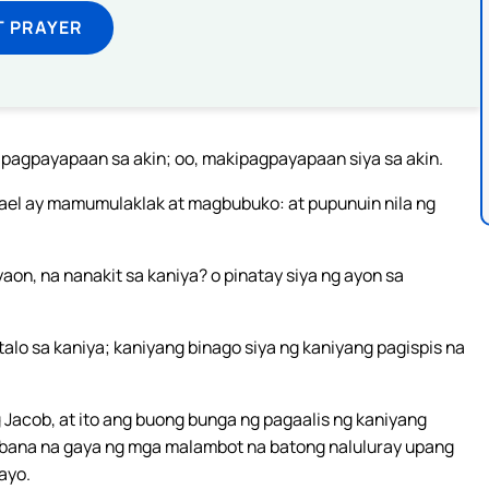
T PRAYER
ipagpayapaan sa akin; oo, makipagpayapaan siya sa akin.
ael ay mamumulaklak at magbubuko: at pupunuin nila ng
aon, na nanakit sa kaniya? o pinatay siya ng ayon sa
talo sa kaniya; kaniyang binago siya ng kaniyang pagispis na
 Jacob, at ito ang buong bunga ng pagaalis ng kaniyang
bana na gaya ng mga malambot na batong naluluray upang
ayo.