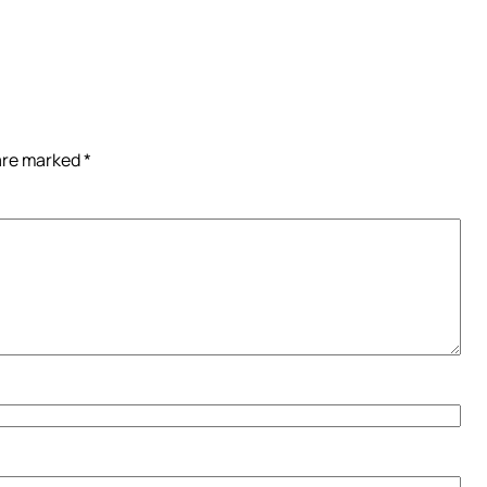
 are marked
*