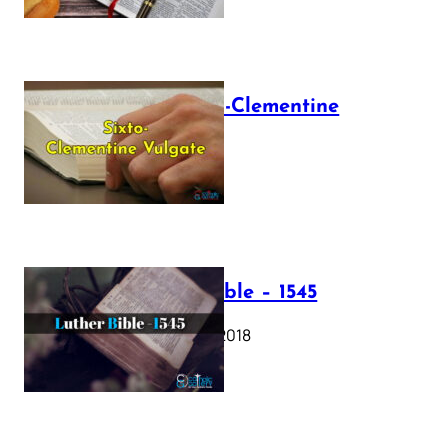
The Sixto-Clementine
Vulgate
July 12, 2025
Luther Bible – 1545
October 17, 2018