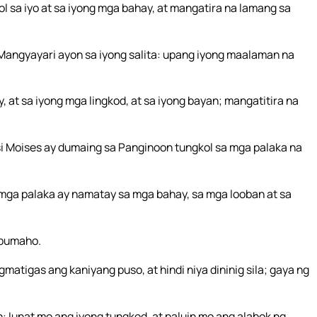
ol sa iyo at sa iyong mga bahay, at mangatira na lamang sa
, Mangyayari ayon sa iyong salita: upang iyong maalaman na
y, at sa iyong mga lingkod, at sa iyong bayan; mangatitira na
t si Moises ay dumaing sa Panginoon tungkol sa mga palaka na
 mga palaka ay namatay sa mga bahay, sa mga looban at sa
 bumaho.
atigas ang kaniyang puso, at hindi niya dininig sila; gaya ng
: Iunat mo ang iyong tungkod, at paluin mo ang alabok ng