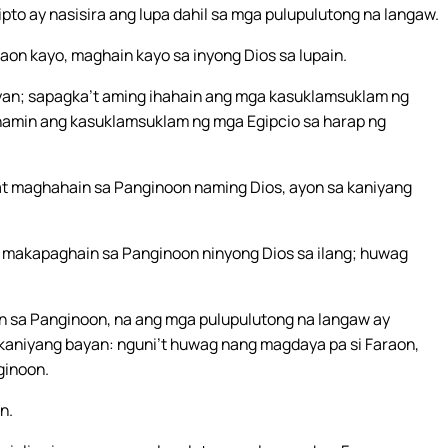
ipto ay nasisira ang lupa dahil sa mga pulupulutong na langaw.
umaon kayo, maghain kayo sa inyong Dios sa lupain.
nyan; sapagka’t aming ihahain ang mga kasuklamsuklam ng
 namin ang kasuklamsuklam ng mga Egipcio sa harap ng
 at maghahain sa Panginoon naming Dios, ayon sa kaniyang
y makapaghain sa Panginoon ninyong Dios sa ilang; huwag
ngin sa Panginoon, na ang mga pulupulutong na langaw ay
a kaniyang bayan: nguni’t huwag nang magdaya pa si Faraon,
ginoon.
n.