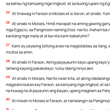
sa bahay ng kaniyang mga lingkod: at sa buong lupain ng Eg
25
At tinawag ni Faraon si Moises at si Aaron, at sinabi, Y
26
At sinabi ni Moises, Hindi marapat na aming gawing ga
mga Egipcio, sa Panginoon naming Dios: narito, ihahain ba
kanilang mga mata at di ba nila kami babatuhin?
27
Kami ay yayaong tatlong araw na maglalakbay sa ilang,
iniutos sa amin.
28
At sinabi ni Faraon, Aking payayaunin kayo upang kayo’
lamang kayong pakakalayo: tuloy idaing ninyo ako.
29
At sinabi ni Moises, Narito iiwan kita, at aking idadala
magsialis bukas kay Faraon, sa kaniyang mga lingkod, at s
na huwag na di payaunin ang bayan, upang maghain sa Pan
30
At iniwan ni Moises si Faraon, at nanalangin sa Panginoo
31