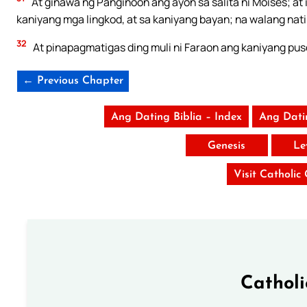
At ginawa ng Panginoon ang ayon sa salita ni Moises; at 
kaniyang mga lingkod, at sa kaniyang bayan; na walang natir
32
At pinapagmatigas ding muli ni Faraon ang kaniyang pus
← Previous Chapter
Ang Dating Biblia – Index
Ang Dati
Genesis
Le
Visit Catholic
Cathol