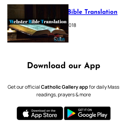
Webster Bible Translation
October 11, 2018
Download our App
Get our official
Catholic Gallery app
for daily Mass
readings, prayers & more