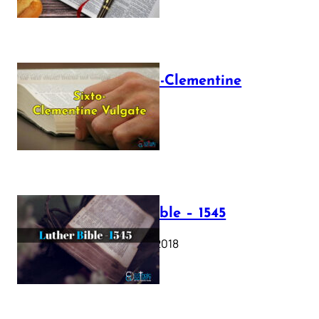
The Sixto-Clementine
Vulgate
July 12, 2025
Luther Bible – 1545
October 17, 2018