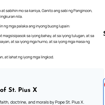
 at sabihin mo sa kaniya, Ganito ang sabi ng Panginoon,
ngkuran nila.
tin ng mga palaka ang inyong buong lupain:
 magsisipasok sa iyong bahay, at sa iyong tulugan, at sa
 bayan, at sa iyong mga hurno, at sa iyong mga masa ng
Follow us 
, at lahat ng iyong mga lingkod.
of St. Pius X
aith, doctrine, and morals by Pope St. Pius X.