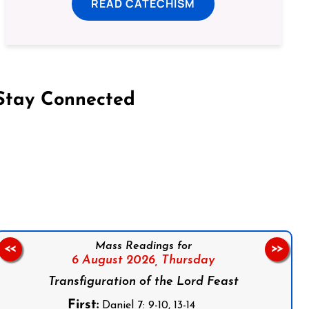
READ CATECHISM
Stay Connected
on Facebook
Follow us on Instagram
Follow us on X
Subscribe to our YouTube Channel
Follow us on WhatsApp
Mass Readings for
<<
>>
6 August 2026,
Thursday
Transfiguration of the Lord Feast
First:
Daniel 7: 9-10, 13-14