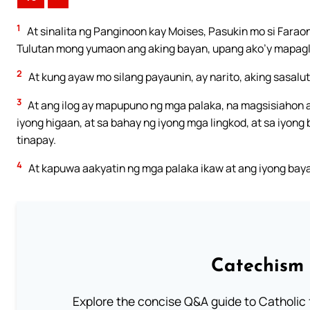
1
At sinalita ng Panginoon kay Moises, Pasukin mo si Faraon
Tulutan mong yumaon ang aking bayan, upang ako’y mapagli
2
At kung ayaw mo silang payaunin, ay narito, aking sasalu
3
At ang ilog ay mapupuno ng mga palaka, na magsisiahon at
iyong higaan, at sa bahay ng iyong mga lingkod, at sa iyong
tinapay.
4
At kapuwa aakyatin ng mga palaka ikaw at ang iyong bayan
Catechism 
Explore the concise Q&A guide to Catholic f