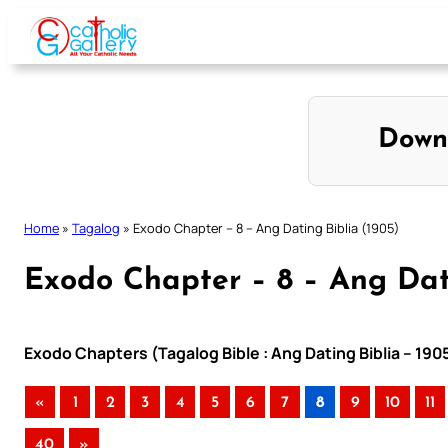
Skip
to
content
Down
Home
»
Tagalog
»
Exodo Chapter – 8 – Ang Dating Biblia (1905)
Exodo Chapter – 8 – Ang Dati
Exodo Chapters (Tagalog Bible : Ang Dating Biblia – 190
«
1
2
3
4
5
6
7
8
9
10
11
40
»