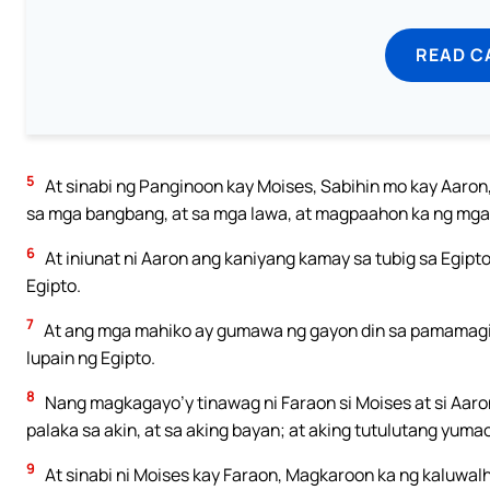
READ C
5
At sinabi ng Panginoon kay Moises, Sabihin mo kay Aaron,
sa mga bangbang, at sa mga lawa, at magpaahon ka ng mga p
6
At iniunat ni Aaron ang kaniyang kamay sa tubig sa Egipto
Egipto.
7
At ang mga mahiko ay gumawa ng gayon din sa pamamagit
lupain ng Egipto.
8
Nang magkagayo’y tinawag ni Faraon si Moises at si Aaron
palaka sa akin, at sa aking bayan; at aking tutulutang yum
9
At sinabi ni Moises kay Faraon, Magkaroon ka ng kaluwalh