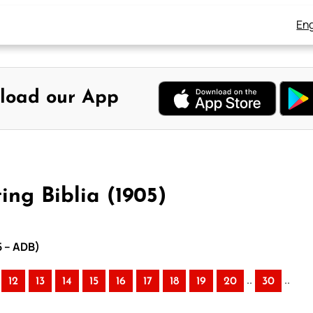
Eng
load our App
ng Biblia (1905)
5 – ADB)
..
..
12
13
14
15
16
17
18
19
20
30