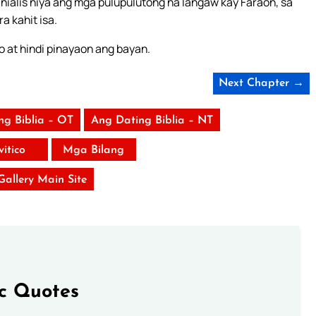
inialis niya ang mga pulupulutong na langaw kay Faraon, sa
a kahit isa.
o at hindi pinayaon ang bayan.
Next Chapter →
ng Biblia – OT
Ang Dating Biblia – NT
vitico
Mga Bilang
 Gallery Main Site
ic Quotes