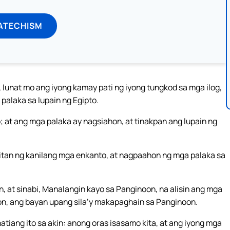
ATECHISM
 Iunat mo ang iyong kamay pati ng iyong tungkod sa mga ilog,
alaka sa lupain ng Egipto.
; at ang mga palaka ay nagsiahon, at tinakpan ang lupain ng
an ng kanilang mga enkanto, at nagpaahon ng mga palaka sa
, at sinabi, Manalangin kayo sa Panginoon, na alisin ang mga
aon, ang bayan upang sila’y makapaghain sa Panginoon.
atiang ito sa akin: anong oras isasamo kita, at ang iyong mga