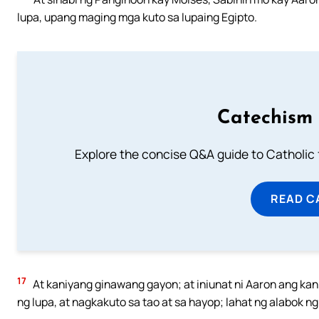
lupa, upang maging mga kuto sa lupaing Egipto.
Catechism 
Explore the concise Q&A guide to Catholic f
READ C
17
At kaniyang ginawang gayon; at iniunat ni Aaron ang kan
ng lupa, at nagkakuto sa tao at sa hayop; lahat ng alabok n