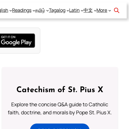
lish
Readings
தமிழ்
Tagalog
Latin
中文
More
Catechism of St. Pius X
Explore the concise Q&A guide to Catholic
faith, doctrine, and morals by Pope St. Pius X.