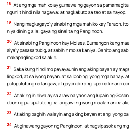
18
At ang mga mahiko ay gumawa ng gayon sa pamamagitan
nguni’t hindi nila nagawa: at nagkakuto sa tao at sa hayop.
19
Nang magkagayo’y sinabi ng mga mahiko kay Faraon, Ito’y 
niya dininig sila; gaya ng sinalita ng Panginoon.
20
At sinabi ng Panginoon kay Moises, Bumangon kang maag
siya’y pasasa tubig, at sabihin mo sa kaniya, Ganito ang s
makapaglingkod sa akin.
21
Saka kung hindi mo payayaunin ang aking bayan ay magsu
lingkod, at sa iyong bayan, at sa loob ng iyong mga bahay
pulupulutong na langaw, at gayon din ang lupa na kinaroroon
22
At aking ihihiwalay sa araw na yaon ang lupain ng Gos
doon ng pulupulutong na langaw: ng iyong maalaman na ako
23
At aking paghihiwalayin ang aking bayan at ang iyong b
24
At ginawang gayon ng Panginoon, at nagsipasok ang mga