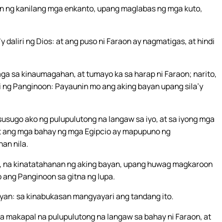
 ng kanilang mga enkanto, upang maglabas ng mga kuto,
daliri ng Dios: at ang puso ni Faraon ay nagmatigas, at hindi
a sa kinaumagahan, at tumayo ka sa harap ni Faraon; narito,
abi ng Panginoon: Payaunin mo ang aking bayan upang sila’y
sugo ako ng pulupulutong na langaw sa iyo, at sa iyong mga
: at ang mga bahay ng mga Egipcio ay mapupuno ng
an nila.
en, na kinatatahanan ng aking bayan, upang huwag magkaroon
 ang Panginoon sa gitna ng lupa.
ayan: sa kinabukasan mangyayari ang tandang ito.
 makapal na pulupulutong na langaw sa bahay ni Faraon, at