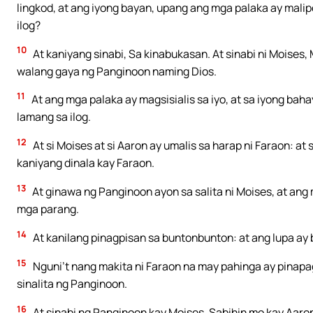
lingkod, at ang iyong bayan, upang ang mga palaka ay malip
ilog?
10
At kaniyang sinabi, Sa kinabukasan. At sinabi ni Moises
walang gaya ng Panginoon naming Dios.
11
At ang mga palaka ay magsisialis sa iyo, at sa iyong baha
lamang sa ilog.
12
At si Moises at si Aaron ay umalis sa harap ni Faraon: a
kaniyang dinala kay Faraon.
13
At ginawa ng Panginoon ayon sa salita ni Moises, at ang
mga parang.
14
At kanilang pinagpisan sa buntonbunton: at ang lupa ay
15
Nguni’t nang makita ni Faraon na may pahinga ay pinapagm
sinalita ng Panginoon.
16
At sinabi ng Panginoon kay Moises, Sabihin mo kay Aaron