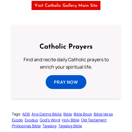
Visit Catholic Gallery Main Site
Catholic Prayers
Find and recite daily Catholic prayers to
enrich your spiritual life.
PRAY NOW
Tags:
ADB
Ang Dating Biblia
Bible
Bible Book
Bible Verse
Exodo
Exodus
God’s Word
Holy Bible
Old Testament
Philippines Bible
Tagalog
Tagalog Bible