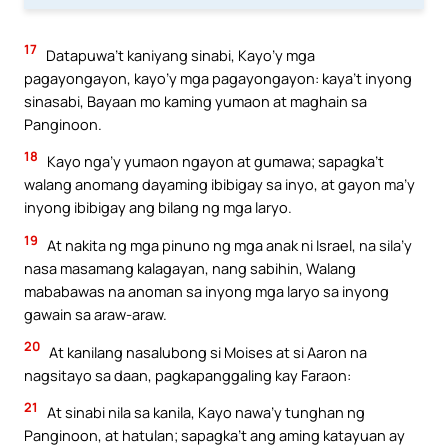
17
Datapuwa’t kaniyang sinabi, Kayo’y mga
pagayongayon, kayo’y mga pagayongayon: kaya’t inyong
sinasabi, Bayaan mo kaming yumaon at maghain sa
Panginoon.
18
Kayo nga’y yumaon ngayon at gumawa; sapagka’t
walang anomang dayaming ibibigay sa inyo, at gayon ma’y
inyong ibibigay ang bilang ng mga laryo.
19
At nakita ng mga pinuno ng mga anak ni Israel, na sila’y
nasa masamang kalagayan, nang sabihin, Walang
mababawas na anoman sa inyong mga laryo sa inyong
gawain sa araw-araw.
20
At kanilang nasalubong si Moises at si Aaron na
nagsitayo sa daan, pagkapanggaling kay Faraon:
21
At sinabi nila sa kanila, Kayo nawa’y tunghan ng
Panginoon, at hatulan; sapagka’t ang aming katayuan ay