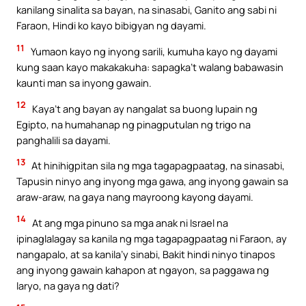
kanilang sinalita sa bayan, na sinasabi, Ganito ang sabi ni
Faraon, Hindi ko kayo bibigyan ng dayami.
11
Yumaon kayo ng inyong sarili, kumuha kayo ng dayami
kung saan kayo makakakuha: sapagka’t walang babawasin
kaunti man sa inyong gawain.
12
Kaya’t ang bayan ay nangalat sa buong lupain ng
Egipto, na humahanap ng pinagputulan ng trigo na
panghalili sa dayami.
13
At hinihigpitan sila ng mga tagapagpaatag, na sinasabi,
Tapusin ninyo ang inyong mga gawa, ang inyong gawain sa
araw-araw, na gaya nang mayroong kayong dayami.
14
At ang mga pinuno sa mga anak ni Israel na
ipinaglalagay sa kanila ng mga tagapagpaatag ni Faraon, ay
nangapalo, at sa kanila’y sinabi, Bakit hindi ninyo tinapos
ang inyong gawain kahapon at ngayon, sa paggawa ng
laryo, na gaya ng dati?