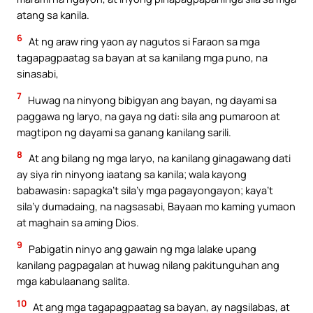
atang sa kanila.
6
At ng araw ring yaon ay nagutos si Faraon sa mga
tagapagpaatag sa bayan at sa kanilang mga puno, na
sinasabi,
7
Huwag na ninyong bibigyan ang bayan, ng dayami sa
paggawa ng laryo, na gaya ng dati: sila ang pumaroon at
magtipon ng dayami sa ganang kanilang sarili.
8
At ang bilang ng mga laryo, na kanilang ginagawang dati
ay siya rin ninyong iaatang sa kanila; wala kayong
babawasin: sapagka’t sila’y mga pagayongayon; kaya’t
sila’y dumadaing, na nagsasabi, Bayaan mo kaming yumaon
at maghain sa aming Dios.
9
Pabigatin ninyo ang gawain ng mga lalake upang
kanilang pagpagalan at huwag nilang pakitunguhan ang
mga kabulaanang salita.
10
At ang mga tagapagpaatag sa bayan, ay nagsilabas, at