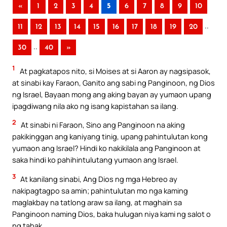
«
1
2
3
4
5
6
7
8
9
10
..
11
12
13
14
15
16
17
18
19
20
..
30
40
»
1
At pagkatapos nito, si Moises at si Aaron ay nagsipasok,
at sinabi kay Faraon, Ganito ang sabi ng Panginoon, ng Dios
ng Israel, Bayaan mong ang aking bayan ay yumaon upang
ipagdiwang nila ako ng isang kapistahan sa ilang.
2
At sinabi ni Faraon, Sino ang Panginoon na aking
pakikinggan ang kaniyang tinig, upang pahintulutan kong
yumaon ang Israel? Hindi ko nakikilala ang Panginoon at
saka hindi ko pahihintulutang yumaon ang Israel.
3
At kanilang sinabi, Ang Dios ng mga Hebreo ay
nakipagtagpo sa amin; pahintulutan mo nga kaming
maglakbay na tatlong araw sa ilang, at maghain sa
Panginoon naming Dios, baka hulugan niya kami ng salot o
ng tabak.