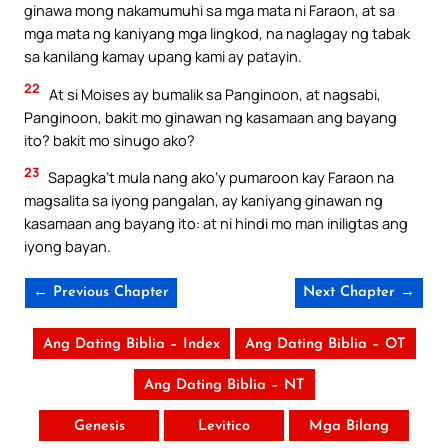
ginawa mong nakamumuhi sa mga mata ni Faraon, at sa
mga mata ng kaniyang mga lingkod, na naglagay ng tabak
sa kanilang kamay upang kami ay patayin.
22
At si Moises ay bumalik sa Panginoon, at nagsabi,
Panginoon, bakit mo ginawan ng kasamaan ang bayang
ito? bakit mo sinugo ako?
23
Sapagka’t mula nang ako’y pumaroon kay Faraon na
magsalita sa iyong pangalan, ay kaniyang ginawan ng
kasamaan ang bayang ito: at ni hindi mo man iniligtas ang
iyong bayan.
← Previous Chapter
Next Chapter →
Ang Dating Biblia – Index
Ang Dating Biblia – OT
Ang Dating Biblia – NT
Genesis
Levitico
Mga Bilang