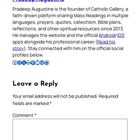
Pradeep Augustine is the founder of Catholic Gallery, a
faith-driven platform sharing Mass Readings in multiple
languages, prayers, quotes, catechism, Bible plans,
reflections, and other spiritual resources since 2013.
He manages the website and the official
Android
/
iOS
apps alongside his professional career (
Read his
story
). Stay connected with him on the official social
profiles below.
Follow Pradeep on Facebook
Follow Pradeep on Instagram
Follow Pradeep on X
Follow Pradeep on LinkedIn
Follow Pradeep on Pinterest
Subscribe to Pradeep’s Youtube Channel
Follow Pradeep on WordPress
Follow Pradeep on GitHub
Leave a Reply
Your email address will not be published.
Required
fields are marked
*
Comment
*