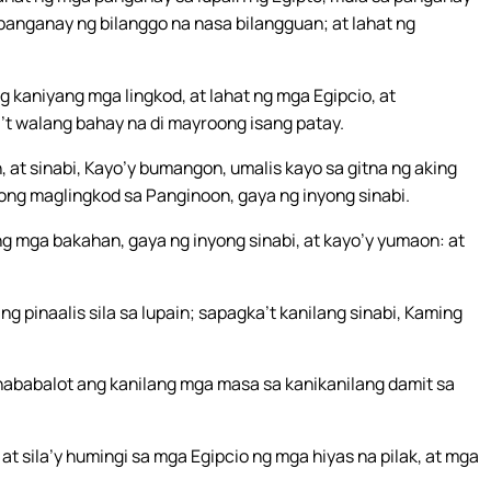
panganay ng bilanggo na nasa bilangguan; at lahat ng
g kaniyang mga lingkod, at lahat ng mga Egipcio, at
’t walang bahay na di mayroong isang patay.
, at sinabi, Kayo’y bumangon, umalis kayo sa gitna ng aking
aong maglingkod sa Panginoon, gaya ng inyong sinabi.
 mga bakahan, gaya ng inyong sinabi, at kayo’y yumaon: at
 pinaalis sila sa lupain; sapagka’t kanilang sinabi, Kaming
nababalot ang kanilang mga masa sa kanikanilang damit sa
 at sila’y humingi sa mga Egipcio ng mga hiyas na pilak, at mga