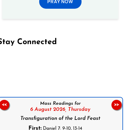
PRAY NOW
Stay Connected
on Facebook
Follow us on Instagram
Follow us on X
Subscribe to our YouTube Channel
Follow us on WhatsApp
Mass Readings for
<<
>>
6 August 2026,
Thursday
Transfiguration of the Lord Feast
First:
Daniel 7: 9-10, 13-14