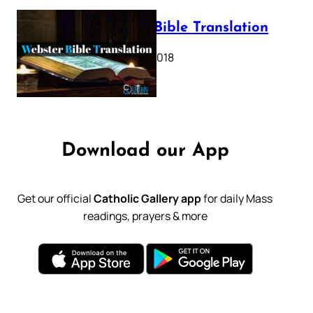
Webster Bible Translation
October 11, 2018
Download our App
Get our official
Catholic Gallery app
for daily Mass
readings, prayers & more