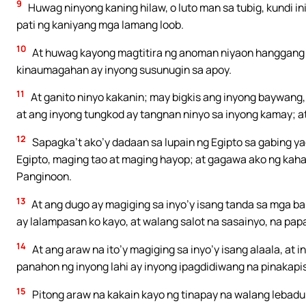
9
Huwag ninyong kaning hilaw, o luto man sa tubig, kundi i
pati ng kaniyang mga lamang loob.
10
At huwag kayong magtitira ng anoman niyaon hanggang 
kinaumagahan ay inyong susunugin sa apoy.
11
At ganito ninyo kakanin; may bigkis ang inyong baywang
at ang inyong tungkod ay tangnan ninyo sa inyong kamay; at
12
Sapagka’t ako’y dadaan sa lupain ng Egipto sa gabing yao
Egipto, maging tao at maging hayop; at gagawa ako ng kahat
Panginoon.
13
At ang dugo ay magiging sa inyo’y isang tanda sa mga ba
ay lalampasan ko kayo, at walang salot na sasainyo, na papa
14
At ang araw na ito’y magiging sa inyo’y isang alaala, at
panahon ng inyong lahi ay inyong ipagdidiwang na pinakapi
15
Pitong araw na kakain kayo ng tinapay na walang lebadu