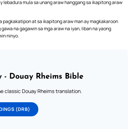
ay lebadura mula sa unang araw hanggang sa ikapitong araw
a pagkakatipon at sa ikapitong araw man ay magkakaroon
 gawa na gagawin sa mga araw na iyan, liban na yaong
win ninyo.
 - Douay Rheims Bible
he classic Douay Rheims translation.
DINGS (DRB)