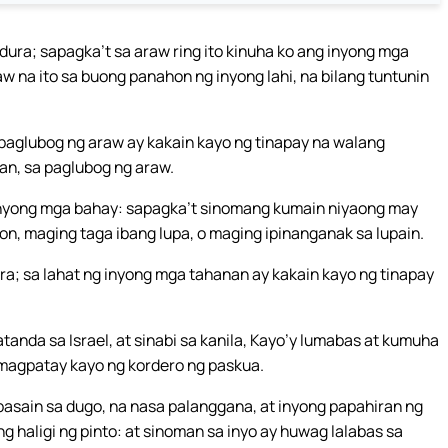
adura; sapagka’t sa araw ring ito kinuha ko ang inyong mga
aw na ito sa buong panahon ng inyong lahi, na bilang tuntunin
paglubog ng araw ay kakain kayo ng tinapay na walang
an, sa paglubog ng araw.
nyong mga bahay: sapagka’t sinomang kumain niyaong may
aon, maging taga ibang lupa, o maging ipinanganak sa lupain.
; sa lahat ng inyong mga tahanan ay kakain kayo ng tinapay
nda sa Israel, at sinabi sa kanila, Kayo’y lumabas at kumuha
magpatay kayo ng kordero ng paskua.
abasain sa dugo, na nasa palanggana, at inyong papahiran ng
g haligi ng pinto: at sinoman sa inyo ay huwag lalabas sa