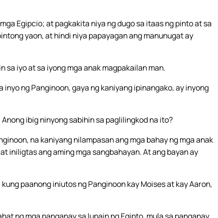
a Egipcio; at pagkakita niya ng dugo sa itaas ng pinto at sa
pintong yaon, at hindi niya papayagan ang manunugat ay
nin sa iyo at sa iyong mga anak magpakailan man.
a inyo ng Panginoon, gaya ng kaniyang ipinangako, ay inyong
nong ibig ninyong sabihin sa paglilingkod na ito?
anginoon, na kaniyang nilampasan ang mga bahay ng mga anak
, at iniligtas ang aming mga sangbahayan. At ang bayan ay
 kung paanong iniutos ng Panginoon kay Moises at kay Aaron,
 lahat ng mga panganay sa lupain ng Egipto, mula sa panganay