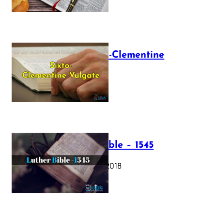
The Sixto-Clementine
Vulgate
July 12, 2025
Luther Bible – 1545
October 17, 2018