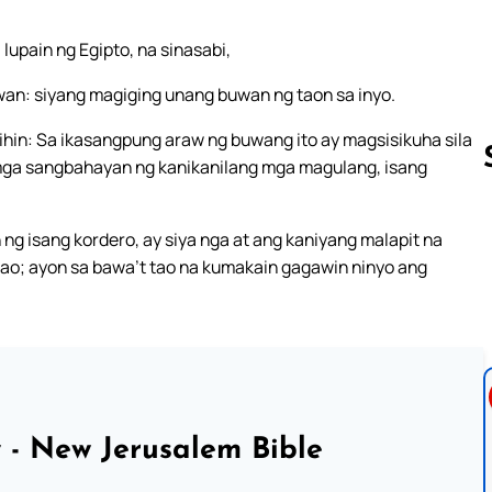
lupain ng Egipto, na sinasabi,
wan: siyang magiging unang buwan ng taon sa inyo.
bihin: Sa ikasangpung araw ng buwang ito ay magsisikuha sila
a mga sangbahayan ng kanikanilang mga magulang, isang
g isang kordero, ay siya nga at ang kaniyang malapit na
Follow us 
tao; ayon sa bawa’t tao na kumakain gagawin ninyo ang
 - New Jerusalem Bible