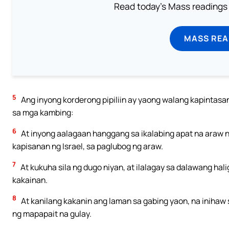
Read today's Mass readings 
MASS REA
5
Ang inyong korderong pipiliin ay yaong walang kapintasan,
sa mga kambing:
6
At inyong aalagaan hanggang sa ikalabing apat na araw 
kapisanan ng Israel, sa paglubog ng araw.
7
At kukuha sila ng dugo niyan, at ilalagay sa dalawang hali
kakainan.
8
At kanilang kakanin ang laman sa gabing yaon, na inihaw 
ng mapapait na gulay.