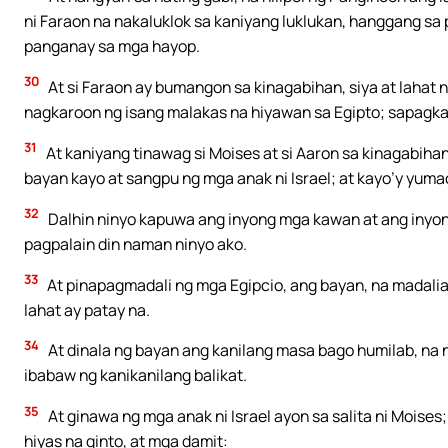
ni Faraon na nakaluklok sa kaniyang luklukan, hanggang sa 
panganay sa mga hayop.
30
At si Faraon ay bumangon sa kinagabihan, siya at lahat n
nagkaroon ng isang malakas na hiyawan sa Egipto; sapagka
31
At kaniyang tinawag si Moises at si Aaron sa kinagabihan
bayan kayo at sangpu ng mga anak ni Israel; at kayo’y yum
32
Dalhin ninyo kapuwa ang inyong mga kawan at ang inyong
pagpalain din naman ninyo ako.
33
At pinapagmadali ng mga Egipcio, ang bayan, na madaliang
lahat ay patay na.
34
At dinala ng bayan ang kanilang masa bago humilab, na 
ibabaw ng kanikanilang balikat.
35
At ginawa ng mga anak ni Israel ayon sa salita ni Moises;
hiyas na ginto, at mga damit: