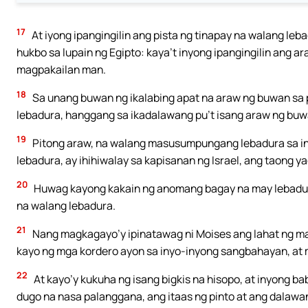
17
At iyong ipangingilin ang pista ng tinapay na walang leb
hukbo sa lupain ng Egipto: kaya’t inyong ipangingilin ang ar
magpakailan man.
18
Sa unang buwan ng ikalabing apat na araw ng buwan sa 
lebadura, hanggang sa ikadalawang pu’t isang araw ng buw
19
Pitong araw, na walang masusumpungang lebadura sa i
lebadura, ay ihihiwalay sa kapisanan ng Israel, ang taong y
20
Huwag kayong kakain ng anomang bagay na may lebadura
na walang lebadura.
21
Nang magkagayo’y ipinatawag ni Moises ang lahat ng mata
kayo ng mga kordero ayon sa inyo-inyong sangbahayan, at 
22
At kayo’y kukuha ng isang bigkis na hisopo, at inyong b
dugo na nasa palanggana, ang itaas ng pinto at ang dalawan