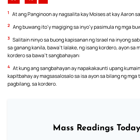
1
At ang Panginoon ay nagsalita kay Moises at kay Aaron sa 
2
Ang buwang ito’y magiging sa inyo’y pasimula ng mga bu
3
Salitain ninyo sa buong kapisanan ng Israel na inyong sa
sa ganang kanila, bawa’t lalake, ng isang kordero, ayon s
kordero sa bawa’t sangbahayan:
4
At kung ang sangbahayan ay napakakaunti upang kumain n
kapitbahay ay magsasalosalo sa isa ayon sa bilang ng mga 
pagbilang, sa kordero.
Mass Readings Today