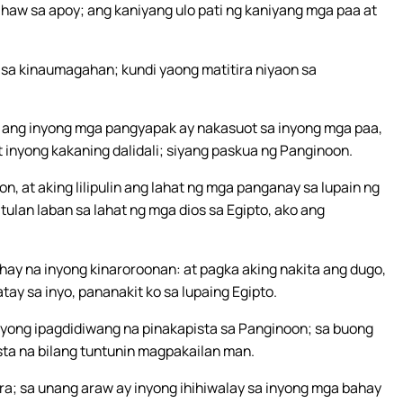
nihaw sa apoy; ang kaniyang ulo pati ng kaniyang mga paa at
sa kinaumagahan; kundi yaong matitira niyaon sa
, ang inyong mga pangyapak ay nakasuot sa inyong mga paa,
 inyong kakaning dalidali; siyang paskua ng Panginoon.
n, at aking lilipulin ang lahat ng mga panganay sa lupain ng
ulan laban sa lahat ng mga dios sa Egipto, ako ang
hay na inyong kinaroroonan: at pagka aking nakita ang dugo,
tay sa inyo, pananakit ko sa lupaing Egipto.
 inyong ipagdidiwang na pinakapista sa Panginoon; sa buong
sta na bilang tuntunin magpakailan man.
ra; sa unang araw ay inyong ihihiwalay sa inyong mga bahay