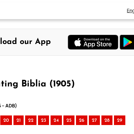
Eng
load our App
ing Biblia (1905)
5 – ADB)
20
21
22
23
24
25
26
27
28
29