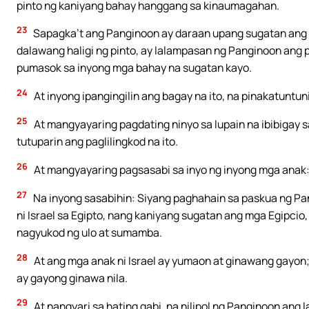
pinto ng kaniyang bahay hanggang sa kinaumagahan.
23
Sapagka’t ang Panginoon ay daraan upang sugatan ang mg
dalawang haligi ng pinto, ay lalampasan ng Panginoon ang 
pumasok sa inyong mga bahay na sugatan kayo.
24
At inyong ipangingilin ang bagay na ito, na pinakatuntu
25
At mangyayaring pagdating ninyo sa lupain na ibibigay s
tutuparin ang paglilingkod na ito.
26
At mangyayaring pagsasabi sa inyo ng inyong mga anak: A
27
Na inyong sasabihin: Siyang paghahain sa paskua ng P
ni Israel sa Egipto, nang kaniyang sugatan ang mga Egipcio
nagyukod ng ulo at sumamba.
28
At ang mga anak ni Israel ay yumaon at ginawang gayon;
ay gayong ginawa nila.
29
At nangyari sa hating gabi, na nilipol ng Panginoon ang