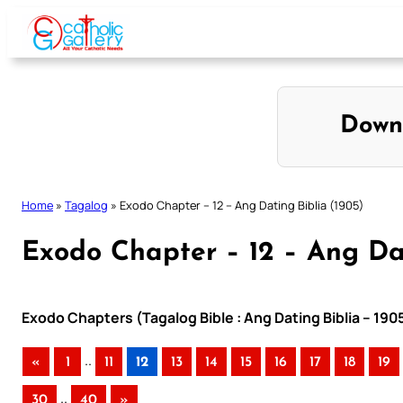
Skip
to
content
Down
Home
»
Tagalog
»
Exodo Chapter – 12 – Ang Dating Biblia (1905)
Exodo Chapter – 12 – Ang Dat
Exodo Chapters (Tagalog Bible : Ang Dating Biblia – 190
..
«
1
11
12
13
14
15
16
17
18
19
..
30
40
»